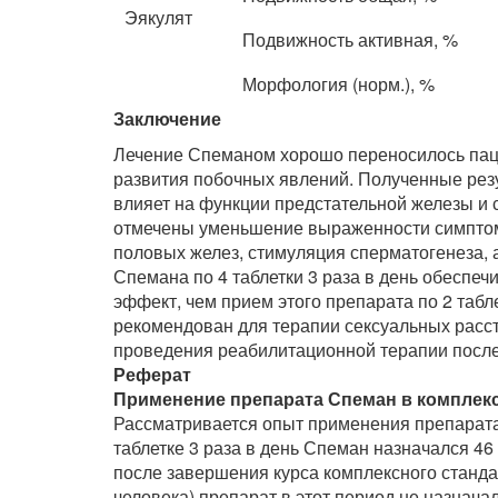
Эякулят
Подвижность активная, %
Морфология (норм.), %
Заключение
Лечение Спеманом хорошо переносилось паци
развития побочных явлений. Полученные резу
влияет на функции предстательной железы и
отмечены уменьшение выраженности симптом
половых желез, стимуляция сперматогенеза, 
Спемана по 4 таблетки 3 раза в день обеспе
эффект, чем прием этого препарата по 2 табл
рекомендован для терапии сексуальных расст
проведения реабилитационной терапии после
Реферат
Применение препарата Спеман в комплек
Рассматривается опыт применения препарата
таблетке 3 раза в день Спеман назначался 46
после завершения курса комплексного станда
человека) препарат в этот период не назнача