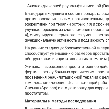
Алкалоиды корней раувольфии змеиной (Rauw
Благодаря входящим в состав препарата ра
противовоспалительным, противоотечным, пр
эффективен при терапии острых [10] и хрониче
улучшает эрекцию за счет снижения порога в
4], стимулируют сперматогенез, уменьшает з
функциональную активность и подвижность спе
На ранних стадиях доброкачественной гипер
способствует уменьшению размеров простаты 
обструктивная и ирритативная симптоматика [6
Учитывая выраженное простатотропное дейс
фертильности у больных хроническим проста
проведения реабилитационной терапии с цель
комплексного лечения. Цель настоящей работ
Спеман (Speman) и его дозировку для коррек
простатитом.
Материалы и методы исследования
В основу работы положены результаты наблю