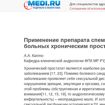
Для специалистов здр
Соглашение об использо
Применение препарата спем
больных хроническим прос
А.А. Капто
Кафедра клинической андрологии ФПК МР РУ
Хронический простатит является наиболее р
заболеванием [17, 23]. Помимо болевого синд
заболевание проявляет себя сексуальной ди
нарушением эрекции, эякуляции и оргазма, с
этой проблемы (обструктивная и ирритативна
внимания[11, 12, 15, 19], то андрологическом
инфертильность) – неоправданно мало. И хотя
сексуальной дисфункции оспаривается [3], мн