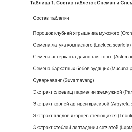
Таблица 1. Состав таблеток Спеман и Спе
Состав таблетки
Порошок клубней ятрышника мужского (Orchi
Семена латука компасного (Lactuca scariola)
Семена астерканта длиннолистного (Astercant
Семена бархатных бобов зудящих (Mucuna pr
Суварнаванг (Suvarnavang)
Экстракт слоевищ пармелии жемчужной (Parm
Экстракт корней аргиреи красивой (Argyreia 
Экстракт плодов якорцев стелющихся (Tribulus
Экстракт стеблей лептадении сетчатой (Leptad