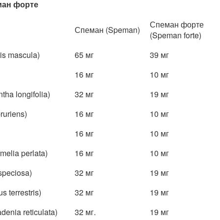
ман форте
Спеман форте
Спеман (Speman)
(Speman forte)
s mascula)
65 мг
39 мг
16 мг
10 мг
ha longifolia)
32 мг
19 мг
uriens)
16 мг
10 мг
16 мг
10 мг
elia perlata)
16 мг
10 мг
speciosa)
32 мг
19 мг
 terrestris)
32 мг
19 мг
enia reticulata)
32 мг.
19 мг