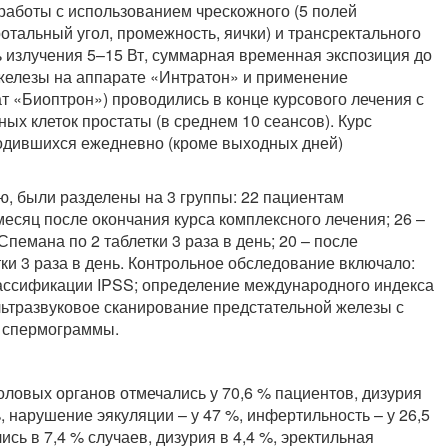
работы с использованием чрескожного (5 полей
отальный угол, промежность, яички) и трансректального
ь излучения 5–15 Вт, суммарная временная экспозиция до
 железы на аппарате «Интратон» и применение
т «Биоптрон») проводились в конце курсового лечения с
ых клеток простаты (в среднем 10 сеансов). Курс
водившихся ежедневно (кроме выходных дней)
, были разделены на 3 группы: 22 пациентам
есяц после окончания курса комплексного лечения; 26 –
пемана по 2 таблетки 3 раза в день; 20 – после
ки 3 раза в день. Контрольное обследование включало:
ассификации IPSS; определение международного индекса
льтразвуковое сканирование предстательной железы с
 спермограммы.
оловых органов отмечались у 70,6 % пациентов, дизурия
%, нарушение эякуляции – у 47 %, инфертильность – у 26,5
сь в 7,4 % случаев, дизурия в 4,4 %, эректильная