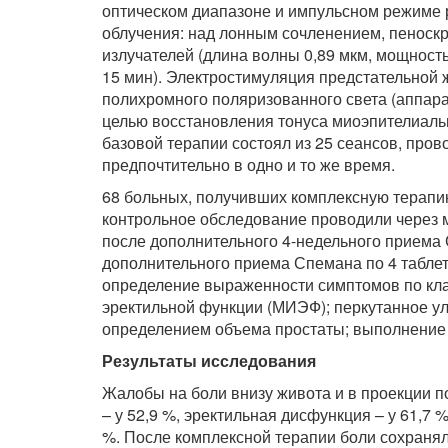
оптическом диапазоне и импульсном режиме 
облучения: над лонным сочленением, пеноскр
излучателей (длина волны 0,89 мкм, мощност
15 мин). Электростимуляция предстательной
полихромного поляризованного света (аппара
целью восстановления тонуса миоэпителиальн
базовой терапии состоял из 25 сеансов, про
предпочтительно в одно и то же время.
68 больных, получивших комплексную терапию
контрольное обследование проводили через м
после дополнительного 4-недельного приема С
дополнительного приема Спемана по 4 таблет
определение выраженности симптомов по кл
эректильной функции (МИЭФ); перкутанное у
определением объема простаты; выполнение
Результаты исследования
Жалобы на боли внизу живота и в проекции п
– у 52,9 %, эректильная дисфункция – у 61,7 
%. После комплексной терапии боли сохраняли