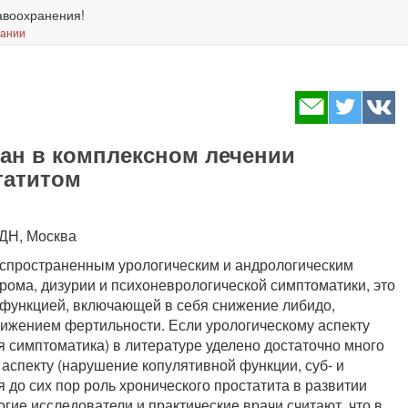
авоохранения!
вании
ан в комплексном лечении
татитом
ДН, Москва
аспространенным урологическим и андрологическим
рома, дизурии и психоневрологической симптоматики, это
сфункцией, включающей в себя снижение либидо,
нижением фертильности. Если урологическому аспекту
я симптоматика) в литературе уделено достаточно много
у аспекту (нарушение копулятивной функции, суб- и
 до сих пор роль хронического простатита в развитии
огие исследователи и практические врачи считают, что в