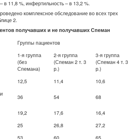
 в 11,8 %, инфертильность – в 13,2 %.
проведено комплексное обследование во всех трех
лице 2.
иентов получавших и не получавших Спеман
Группы пациентов
1-я группа
2-я группа
3-я группа
(без
(Спеман 2 т. 3
(Спеман 4 т. 3
Спемана)
р.)
р.)
12,5
11,4
10,6
ии
36
54
68
19,2
17,6
16,4
25
26,8
27,2
53
60
65