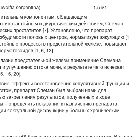
olfia serpentina)
–
1,5 мг
стительным компонентам, обладающим
отивозастойным и диуретическим действием, Спеман
ских простатитов [7]. Установлено, что препарат
озбудимости половых центров, нормализует эякуляцию [1,
астойные процессы в предстательной железе, повышает
рматозоидов [1, 5, 13].
плазии предстательной железы применение Спемана
и улучшению оттока мочи, в результате чего исчезает
, 16, 20].
твие, эффекты восстановления копулятивной функции и
титом, препарат Спеман был выбран нами для
ю закрепления результатов, полученных в ходе
ы – определить показания к назначению препарата
ции сексуальной дисфункции у больных хроническим
дения за 68 больными хроническим простатитом. Возраст