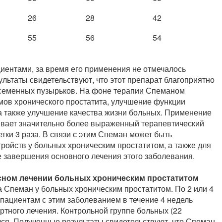
26
28
42
55
56
54
ентами, за время его применения не отмечалось
льтаты свидетельствуют, что этот препарат благоприятно
 семенных пузырьков. На фоне терапии Спеманом
ов хронического простатита, улучшение функции
а также улучшение качества жизни больных. Применение
чивает значительно более выраженный терапевтический
етки 3 раза. В связи с этим Спеман может быть
ройств у больных хроническим простатитом, а также для
 завершения основного лечения этого заболевания.
сном лечении больных хроническим простатитом
 Спеман у больных хроническим простатитом. По 2 или 4
 пациентам с этим заболеванием в течение 4 недель
ртного лечения. Контрольной группе больных (22
лся. Полученные результаты свидетельствуют, что Спеман