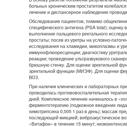
больных хроническим простатитом колебался о
лечение и диспансерное наблюдение проводи
Обследование пациентов, помимо общеклинич
специфического антигена (PSA total); оценк
выполнение пальцевого ректального исследов
простаты; посев из уретры на условно-патог
исследования на хламидии, микоплазмы и у
иммунофлюоресценции; диагностику уретрал
реакции; проведение ультразвукового скани
брюшную стенку. Для оценки эректильной фу
эректильной функции (МИЭФ). Для оценки фе
ВОЗ.
При наличии клинических и лабораторных пр
проводилась противовоспалительная терапия
дней. Комплексное лечение начиналось в «хо
ферментотерапию (подкожное введение лидаз
химотрипсина 0,005 1 раз в день); массаж пр
последующей микцией; виброакустическое во
«Витафон» в течение 15 минут; низкоинтенс