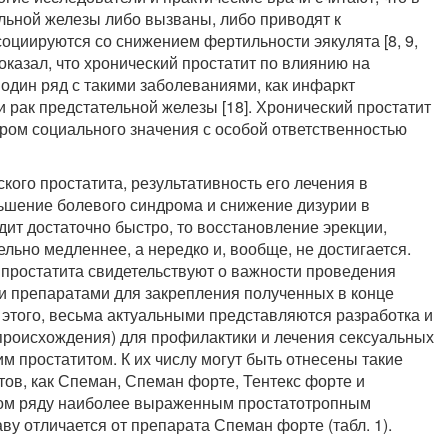
льной железы либо вызваны, либо приводят к
оциируются со снижением фертильности эякулята [8, 9,
оказал, что хронический простатит по влиянию на
 один ряд с такими заболеваниями, как инфаркт
и рак предстательной железы [18]. Хронический простатит
ром социального значения с особой ответственностью
ого простатита, результативность его лечения в
ьшение болевого синдрома и снижение дизурии в
дит достаточно быстро, то восстановление эрекции,
льно медленнее, а нередко и, вообще, не достигается.
 простатита свидетельствуют о важности проведения
 препаратами для закрепления полученных в конце
 этого, весьма актуальными представляются разработка и
происхождения) для профилактики и лечения сексуальных
м простатитом. К их числу могут быть отнесены такие
ов, как Спеман, Спеман форте, Тентекс форте и
этом ряду наиболее выраженным простатотропным
у отличается от препарата Спеман форте (табл. 1).