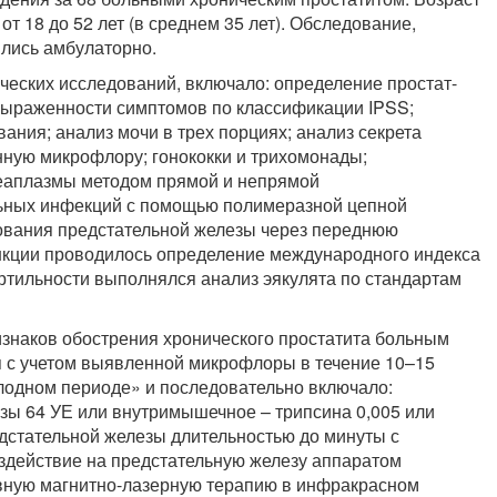
т 18 до 52 лет (в среднем 35 лет). Обследование,
лись амбулаторно.
еских исследований, включало: определение простат-
у выраженности симптомов по классификации IPSS;
ания; анализ мочи в трех порциях; анализ секрета
енную микрофлору; гонококки и трихомонады;
реаплазмы методом прямой и непрямой
ьных инфекций с помощью полимеразной цепной
рования предстательной железы через переднюю
нкции проводилось определение международного индекса
ртильности выполнялся анализ эякулята по стандартам
изнаков обострения хронического простатита больным
 с учетом выявленной микрофлоры в течение 10–15
лодном периоде» и последовательно включало:
ы 64 УЕ или внутримышечное – трипсина 0,005 или
едстательной железы длительностью до минуты с
здействие на предстательную железу аппаратом
ивную магнитно-лазерную терапию в инфракрасном