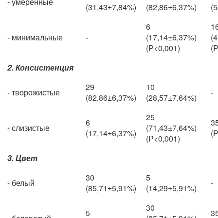
- умеренные
(31,43±7,84%)
(82,86±6,37%)
(
6
1
- минимальные
-
(17,14±6,37%)
(
(Р<0,001)
(
2. Консистенция
29
10
- творожистые
-
(82,86±6,37%)
(28,57±7,64%)
25
6
3
- слизистые
(71,43±7,64%)
(17,14±6,37%)
(
(Р<0,001)
3. Цвет
30
5
- белый
-
(85,71±5,91%)
(14,29±5,91%)
30
5
3