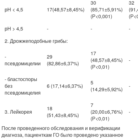
30
32
рН < 4,5
17(48,57±8,45%)
(85,71±5,91%)
(91
(Р<0,001)
(Р<
рН > 4,5
-
-
-
2. Дрожжеподобные грибы:
17
-
29
(48,57±8,45%)
-
псевдомицелии
(82,86±6,37%)
(Р<0,01)
- бластоспоры
5
без
6 (17,14±6,37%)
-
(14,29±5,92%)
псевдомицелия
7
18
3. Лейкорея
(20,00±6,76%)
-
(51,43±8,45%)
(Р<0,01)
После проведенного обследования и верификации
диагноза, пациенткам ГО было проведено указанное