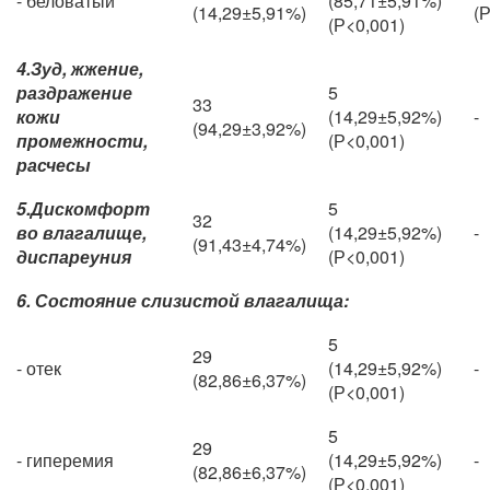
- беловатый
(85,71±5,91%)
(14,29±5,91%)
(
(Р<0,001)
4.Зуд, жжение,
раздражение
5
33
кожи
(14,29±5,92%)
-
(94,29±3,92%)
промежности,
(Р<0,001)
расчесы
5.Дискомфорт
5
32
во влагалище,
(14,29±5,92%)
-
(91,43±4,74%)
диспареуния
(Р<0,001)
6. Состояние слизистой влагалища:
5
29
- отек
(14,29±5,92%)
-
(82,86±6,37%)
(Р<0,001)
5
29
- гиперемия
(14,29±5,92%)
-
(82,86±6,37%)
(Р<0,001)