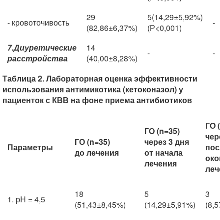
29
5(14,29±5,92%)
- кровоточивость
-
(82,86±6,37%)
(Р<0,001)
7.Диуретические
14
-
-
расстройства
(40,00±8,28%)
Таблица 2. Лабораторная оценка эффективности
использования антимикотика (кетоконазол) у
пациенток с КВВ на фоне приема антибиотиков
ГО 
ГО (n=35)
чер
ГО (n=35)
через 3 дня
Параметры
пос
до лечения
от начала
око
лечения
леч
18
5
3
1. рН = 4,5
(51,43±8,45%)
(14,29±5,91%)
(8,