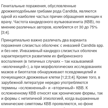
Генитальные поражения, обусловленные
дрожжеподобными грибами рода Candida, являются
одной из наиболее частых причин обращения женщин к
врачу. Частота кандидозного вульвовагинита (КВВ), по
мнению различных авторов, колеблется от 30 до 75%
[3;4].
Принципиально важно различать два варианта
поражения слизистых оболочек: с инвазией Candida sрp.
и без нее. Инвазивный кандидоз слизистых оболочек
характеризуется развитием их фибринозного
воспаления (в типичных случаях – так называемой
«молочницей»), а при морфологических исследованиях
мазков и биоптатов обнаруживают псевдомицелий и
почкующиеся дрожжевые клетки [1;2;3;4]. Кроме того, в
зарубежной литературе нередко употребляются
термины «осложненный» и «вторичный» КВВ. К
осложненному КВВ относят как хронические формы, так
и формы с нетипичной этиологией, когда выраженные
клинические симптомы КВВ проявляются, но фоне