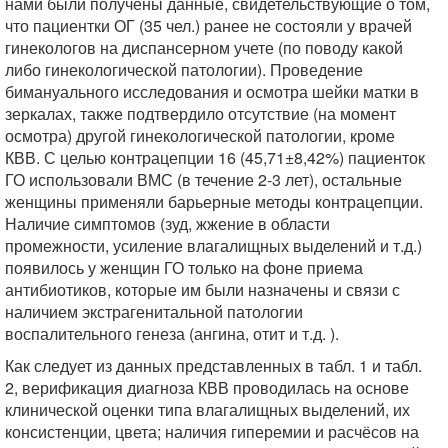
нами были получены данные, свидетельствующие о том,
что пациентки ОГ (35 чел.) ранее не состояли у врачей
гинекологов на диспансерном учете (по поводу какой
либо гинекологической патологии). Проведение
бимануального исследования и осмотра шейки матки в
зеркалах, также подтвердило отсутствие (на момент
осмотра) другой гинекологической патологии, кроме
КВВ. С целью контрацепции 16 (45,71±8,42%) пациенток
ГО использовали ВМС (в течение 2-3 лет), остальные
женщины применяли барьерные методы контрацепции.
Наличие симптомов (зуд, жжение в области
промежности, усиление влагалищных выделений и т.д.)
появилось у женщин ГО только на фоне приема
антибиотиков, которые им были назначены и связи с
наличием экстрагенитальной патологии
воспалительного генеза (ангина, отит и т.д. ).
Как следует из данных представленных в табл. 1 и табл.
2, верификация диагноза КВВ проводилась на основе
клинической оценки типа влагалищных выделений, их
консистенции, цвета; наличия гиперемии и расчёсов на