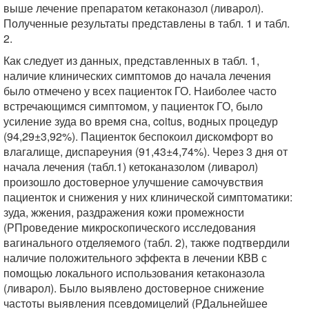
выше лечение препаратом кетаконазол (ливарол).
Полученные результаты представлены в табл. 1 и табл.
2.
Как следует из данных, представленных в табл. 1,
наличие клинических симптомов до начала лечения
было отмечено у всех пациенток ГО. Наиболее часто
встречающимся симптомом, у пациенток ГО, было
усиление зуда во время сна, coitus, водных процедур
(94,29±3,92%). Пациенток беспокоил дискомфорт во
влагалище, диспареуния (91,43±4,74%). Через 3 дня от
начала лечения (табл.1) кетоканазолом (ливарол)
произошло достоверное улучшение самочувствия
пациенток и снижения у них клинической симптоматики:
зуда, жжения, раздражения кожи промежности
(РПроведение микроскопического исследования
вагинального отделяемого (табл. 2), также подтвердили
наличие положительного эффекта в лечении КВВ с
помощью локального использования кетаконазола
(ливарол). Было выявлено достоверное снижение
частоты выявления псевдомицелий (РДальнейшее