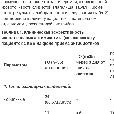
промежности, а также отека, гиперемии, и повышенной
кровоточивости слизистой влагалища (табл.1). Кроме
этого, результаты лабораторного исследования (табл. 2)
подтвердили наличие у пациенток, в вагинальном
отделяемом, дрожжеподобных грибов.
Таблица 1. Клиническая эффективность
использования антимикотика (кетоконазол) у
пациенток с КВВ на фоне приема антибиотико
в
Г
ГО (n=35)
ч
ГО (n=35)
через 3 дня от
Параметры
п
до лечения
начала
о
лечения
л
1. Тип влагалищных выделений:
24
- обильные
-
-
(86,57±7,85%)
11
29
1