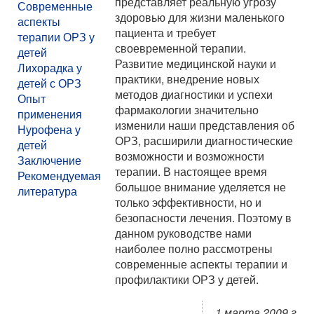
представляет реальную угрозу
Современные
здоровью для жизни маленького
аспекты
пациента и требует
терапии ОРЗ у
своевременной терапии.
детей
Развитие медицинской науки и
Лихорадка у
практики, внедрение новых
детей с ОРЗ
методов диагностики и успехи
Опыт
фармакологии значительно
применения
изменили наши представления об
Нурофена у
ОРЗ, расширили диагностические
детей
возможности и возможности
Заключение
терапии. В настоящее время
Рекомендуемая
большое внимание уделяется не
литература
только эффективности, но и
безопасности лечения. Поэтому в
данном руководстве нами
наиболее полно рассмотрены
современные аспекты терапии и
профилактики ОРЗ у детей.
1 марта 2009 г.