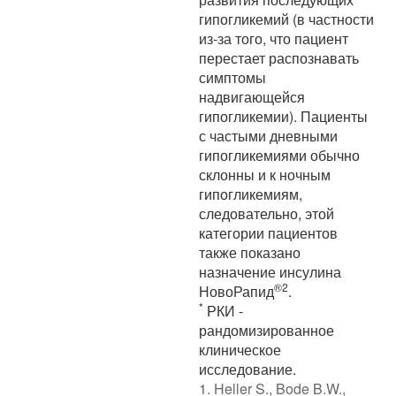
гипогликемий (в частности
из-за того, что пациент
перестает распознавать
симптомы
надвигающейся
гипогликемии). Пациенты
с частыми дневными
гипогликемиями обычно
склонны и к ночным
гипогликемиям,
следовательно, этой
категории пациентов
также показано
назначение инсулина
®
2
НовоРапид
.
*
РКИ -
рандомизированное
клиническое
исследование.
1. Heller S., Bode B.W.,