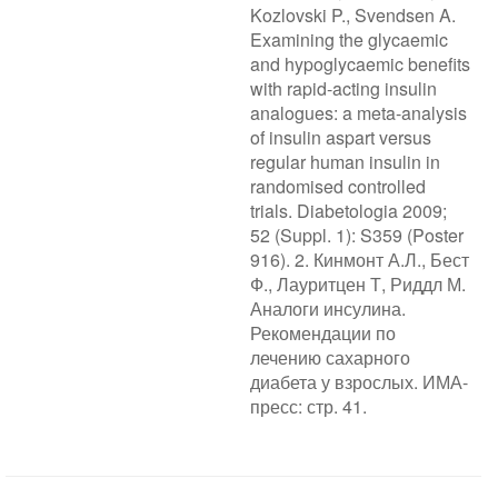
Kozlovski P., Svendsen A.
Examining the glycaemic
and hypoglycaemic benefits
with rapid-acting insulin
analogues: a meta-analysis
of insulin aspart versus
regular human insulin in
randomised controlled
trials. Diabetologia 2009;
52 (Suppl. 1): S359 (Poster
916). 2. Кинмонт А.Л., Бест
Ф., Лауритцен Т, Риддл М.
Аналоги инсулина.
Рекомендации по
лечению сахарного
диабета у взрослых. ИМА-
пресс: стр. 41.