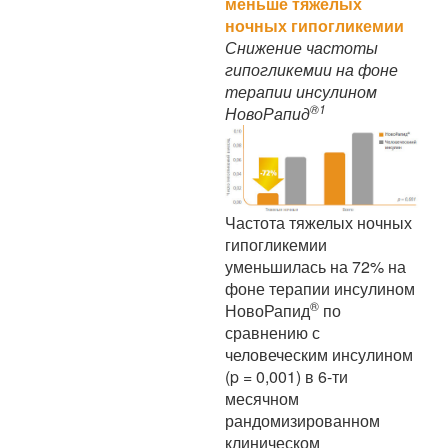
меньше тяжелых
ночных гипогликемии
Снижение частоты
гипогликемии на фоне
терапии инсулином
®
1
НовоРапид
Частота тяжелых ночных
гипогликемии
уменьшилась на 72% на
фоне терапии инсулином
®
НовоРапид
по
сравнению с
человеческим инсулином
(p = 0,001) в 6-ти
месячном
рандомизированном
клиническом