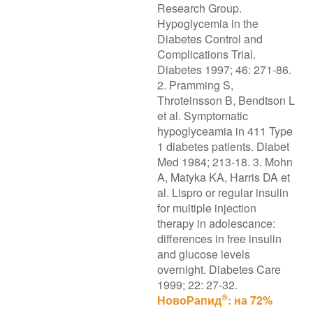
Research Group.
Hypoglycemia in the
Diabetes Control and
Complications Trial.
Diabetes 1997; 46: 271-86.
2. Pramming S,
Throteinsson B, Bendtson L
et al. Symptomatic
hypoglyceamia in 411 Type
1 diabetes patients. Diabet
Med 1984; 213-18. 3. Mohn
A, Matyka KA, Harris DA et
al. Lispro or regular insulin
for multiple injection
therapy in adolescance:
differences in free insulin
and glucose levels
overnight. Diabetes Care
1999; 22: 27-32.
®
НовоРапид
: на 72%