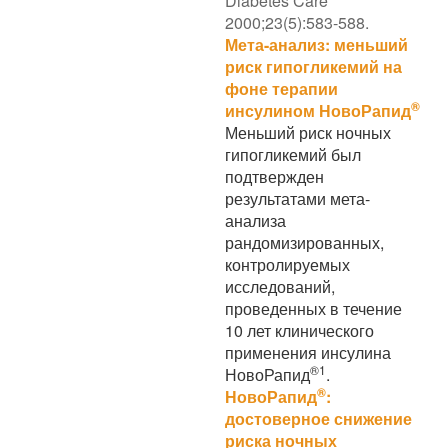
Diabetes Care
2000;23(5):583-588.
Мета-анализ: меньший
риск гипогликемий на
фоне терапии
®
инсулином НовоРапид
Меньший риск ночных
гипогликемий был
подтвержден
результатами мета-
анализа
рандомизированных,
контролируемых
исследований,
проведенных в течение
10 лет клинического
применения инсулина
®
1
НовоРапид
.
®
НовоРапид
:
достоверное снижение
риска ночных