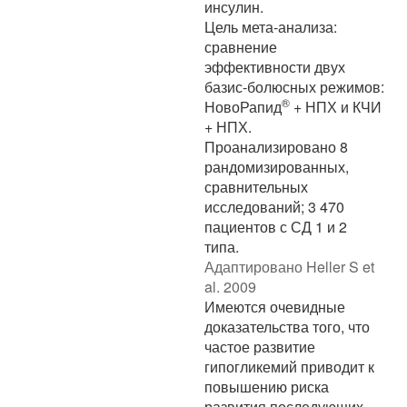
инсулин.
Цель мета-анализа:
сравнение
эффективности двух
базис-болюсных режимов:
®
НовоРапид
+ НПХ и КЧИ
+ НПХ.
Проанализировано 8
рандомизированных,
сравнительных
исследований; 3 470
пациентов с СД 1 и 2
типа.
Адаптировано Heller S et
al. 2009
Имеются очевидные
доказательства того, что
частое развитие
гипогликемий приводит к
повышению риска
развития последующих