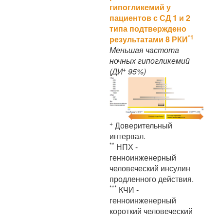
гипогликемий у
пациентов с СД 1 и 2
типа подтверждено
*1
результатами 8 РКИ
Меньшая частота
ночных гипогликемий
+
(ДИ
95%)
+
Доверительный
интервал.
**
НПХ -
генноинженерный
человеческий инсулин
продленного действия.
***
КЧИ -
генноинженерный
короткий человеческий