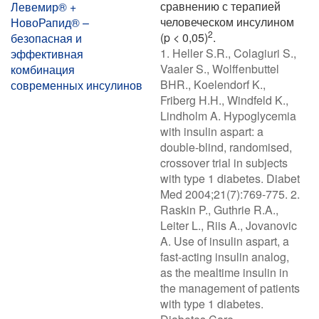
сравнению с терапией
Левемир® +
человеческом инсулином
НовоРапид® –
2
(p < 0,05)
.
безопасная и
1. Heller S.R., Colagiuri S.,
эффективная
Vaaler S., Wolffenbuttel
комбинация
BHR., Koelendorf K.,
современных инсулинов
Friberg H.H., Windfeld K.,
Lindholm A. Hypoglycemia
with insulin aspart: a
double-blind, randomised,
crossover trial in subjects
with type 1 diabetes. Diabet
Med 2004;21(7):769-775. 2.
Raskin P., Guthrie R.A.,
Leiter L., Riis A., Jovanovic
A. Use of insulin aspart, a
fast-acting insulin analog,
as the mealtime insulin in
the management of patients
with type 1 diabetes.