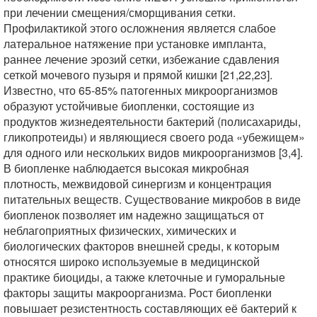
при лечении смещения/сморщивания сетки.
Профилактикой этого осложнения является слабое
латеральное натяжение при установке импланта,
раннее лечение эрозий сетки, избежание сдавления
сеткой мочевого пузыря и прямой кишки [21,22,23].
Известно, что 65-85% патогенных микроорганизмов
образуют устойчивые биопленки, состоящие из
продуктов жизнедеятельности бактерий (полисахариды,
гликопротеиды) и являющиеся своего рода «убежищем»
для одного или нескольких видов микроорганизмов [3,4].
В биопленке наблюдается высокая микробная
плотность, межвидовой синергизм и концентрация
питательных веществ. Существование микробов в виде
биопленок позволяет им надежно защищаться от
неблагоприятных физических, химических и
биологических факторов внешней среды, к которым
относятся широко используемые в медицинской
практике биоциды, а также клеточные и гуморальные
факторы защиты макроорганизма. Рост биопленки
повышает резистентность составляющих её бактерий к