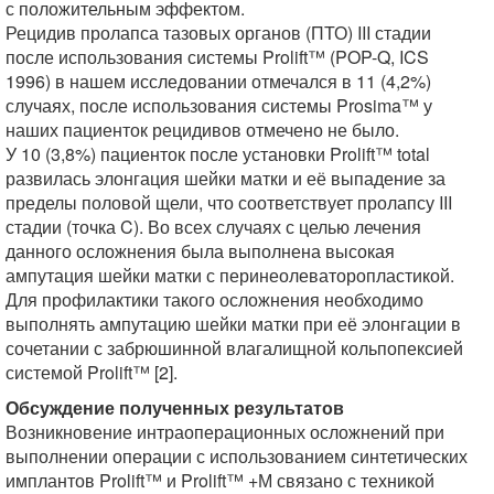
с положительным эффектом.
Рецидив пролапса тазовых органов (ПТО) III стадии
после использования системы Prolift™ (POP-Q, ICS
1996) в нашем исследовании отмечался в 11 (4,2%)
случаях, после использования системы Prosima™ у
наших пациенток рецидивов отмечено не было.
У 10 (3,8%) пациенток после установки Prolift™ total
развилась элонгация шейки матки и её выпадение за
пределы половой щели, что соответствует пролапсу III
стадии (точка C). Во всех случаях с целью лечения
данного осложнения была выполнена высокая
ампутация шейки матки с перинеолеваторопластикой.
Для профилактики такого осложнения необходимо
выполнять ампутацию шейки матки при её элонгации в
сочетании с забрюшинной влагалищной кольпопексией
системой Prolift™ [2].
Обсуждение полученных результатов
Возникновение интраоперационных осложнений при
выполнении операции с использованием синтетических
имплантов Prolift™ и Prolift™ +М связано с техникой