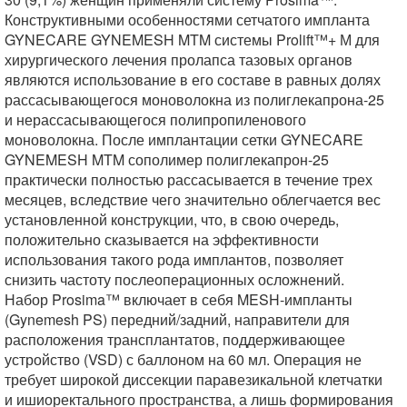
Конструктивными особенностями сетчатого импланта
GYNECARE GYNEMESH MTM системы Prolift™+ М для
хирургического лечения пролапса тазовых органов
являются использование в его составе в равных долях
рассасывающегося моноволокна из полиглекапрона-25
и нерассасывающегося полипропиленового
моноволокна. После имплантации сетки GYNECARE
GYNEMESH MTM сополимер полиглекапрон-25
практически полностью рассасывается в течение трех
месяцев, вследствие чего значительно облегчается вес
установленной конструкции, что, в свою очередь,
положительно сказывается на эффективности
использования такого рода имплантов, позволяет
снизить частоту послеоперационных осложнений.
Набор Prosima™ включает в себя MESH-импланты
(Gynemesh PS) передний/задний, направители для
расположения трансплантатов, поддерживающее
устройство (VSD) с баллоном на 60 мл. Операция не
требует широкой диссекции паравезикальной клетчатки
и ишиоректального пространства, а лишь формирования