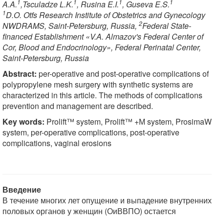
1
1
1
1
A.A.
,Tsculadze L.K.
, Rusina E.I.
, Guseva E.S.
1
D.O. Otfs Research Institute of Obstetrics and Gynecology
2
NWDRAMS, Saint-Petersburg, Russia,
Federal State-
financed Establishment «V.A. Almazov's Federal Center of
Cor, Blood and Endocrinology», Federal Perinatal Center,
Saint-Petersburg, Russia
Abstract:
per-operative and post-operative complications of
polypropylene mesh surgery with synthetic systems are
characterized in this article. The methods of complications
prevention and management are described.
Key words:
Prolift™ system, Prolift™ +М system, ProsimaW
system, per-operative complications, post-operative
complications, vaginal erosions
Введение
В течение многих лет опущение и выпадение внутренних
половых органов у женщин (ОиВВПО) остается