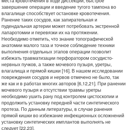
места кровотечения в ходе диссекции, быстрое
завершение операции и введение тугого тампона во
влагалище способствует остановке кровотечения.
Ранение таких сосудов, как запирательная и
пудендальная артерии может потребовать экстренной
лапаротомии и перевязки их на протяжении.
Необходимо отметить, что знание топографической
анатомии малого таза и точное соблюдение техники
выполнения отдельных этапов операции позволит
избежать травматизации перфоратором сосудисто-
нервных пучков, а также мочевого пузыря, уретры,
влагалища и прямой кишки [16]. В нашем исследовании
повреждения сосудов и нервов отмечено не было, так
же как и в работах многих авторов [6,12,21]. При ранении
мочевого пузыря и отсутствии травмы уретры
необходимо ушить рану под контролем цистоскопии и
продолжить установку передней части синтетического
протеза. По данным литературы, в случае ранения
прямой кишки во избежание инфекционных осложнений
установку синтетических имплантов выполнять не
следует [22,23].