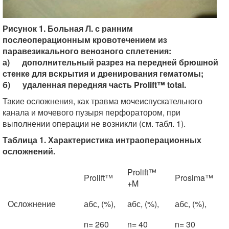
Рисунок 1. Больная Л. с ранним
послеоперационным кровотечением из
паравезикального венозного сплетения:
а) дополнительный разрез на передней брюшной
стенке для вскрытия и дренирования гематомы;
б) удаленная передняя часть Prolift™ total.
Такие осложнения, как травма мочеиспускательного
канала и мочевого пузыря перфоратором, при
выполнении операции не возникли (см. табл. 1).
Таблица 1. Характеристика интраоперационных
осложнений.
Prolift™
Prolift™
Prosima™
+M
Осложнение
абс, (%),
абс, (%),
абс, (%),
n= 260
n= 40
n= 30