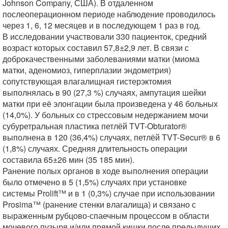
Johnson Company, США). В отдаленном
послеоперационном периоде наблюдение проводилось
через 1, 6, 12 месяцев и в последующем 1 раз в год.
В исследовании участвовали 330 пациенток, средний
возраст которых составил 57,8±2,9 лет. В связи с
доброкачественными заболеваниями матки (миома
матки, аденомиоз, гиперплазии эндометрия)
сопутствующая влагалищная гистерэктомия
выполнялась в 90 (27,3 %) случаях, ампутация шейки
матки при её элонгации была произведена у 46 больных
(14,0%). У больных со стрессовым недержанием мочи
субуретральная пластика петлёй TVT-Obturator®
выполнена в 120 (36,4%) случаях, петлёй TVT-Secur® в 6
(1,8%) случаях. Средняя длительность операции
составила 65±26 мин (35 185 мин).
Ранение полых органов в ходе выполнения операции
было отмечено в 5 (1,5%) случаях при установке
системы Prolift™ и в 1 (0,3%) случае при использовании
Prosima™ (ранение стенки влагалища) и связано с
выраженным рубцово-спаечным процессом в области
мочевого пузыря и/или прямой кишки после предыдущих