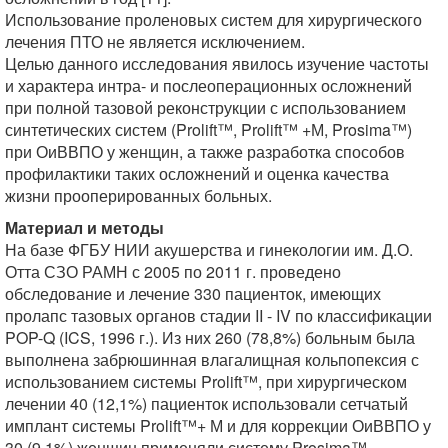
Использование проленовых систем для хирургического
лечения ПТО не является исключением.
Целью данного исследования явилось изучение частоты
и характера интра- и послеоперационных осложнений
при полной тазовой реконструкции с использованием
синтетических систем (Prolift™, Prolift™ +М, Prosima™)
при ОиВВПО у женщин, а также разработка способов
профилактики таких осложнений и оценка качества
жизни прооперированных больных.
Материал и методы
На базе ФГБУ НИИ акушерства и гинекологии им. Д.О.
Отта СЗО РАМН с 2005 по 2011 г. проведено
обследование и лечение 330 пациенток, имеющих
пролапс тазовых органов стадии II - IV по классификации
POP-Q (ICS, 1996 г.). Из них 260 (78,8%) больным была
выполнена забрюшинная влагалищная кольпопексия с
использованием системы Prolift™, при хирургическом
лечении 40 (12,1%) пациенток использовали сетчатый
имплант системы Prolift™+ М и для коррекции ОиВВПО у
30 (9,1%) женщин применяли систему Prosima™.