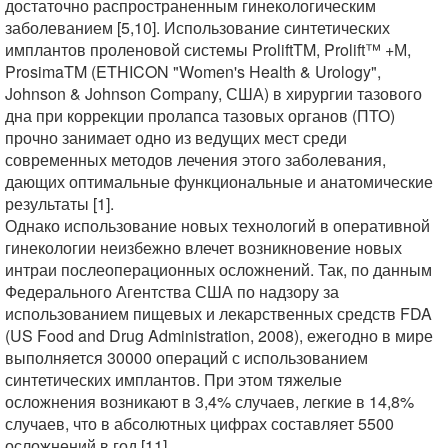
достаточно распространенным гинекологическим
заболеванием [5,10]. Использование синтетических
имплантов проленовой системы ProliftTM, Prolift™ +М,
ProsimaTM (ETHICON "Women's Health & Urology",
Johnson & Johnson Company, США) в хирургии тазового
дна при коррекции пролапса тазовых органов (ПТО)
прочно занимает одно из ведущих мест среди
современных методов лечения этого заболевания,
дающих оптимальные функциональные и анатомические
результаты [1].
Однако использование новых технологий в оперативной
гинекологии неизбежно влечет возникновение новых
интраи послеоперационных осложнений. Так, по данным
Федерального Агентства США по надзору за
использованием пищевых и лекарственных средств FDA
(US Food and Drug Administration, 2008), ежегодно в мире
выполняется 30000 операций с использованием
синтетических имплантов. При этом тяжелые
осложнения возникают в 3,4% случаев, легкие в 14,8%
случаев, что в абсолютных цифрах составляет 5500
осложнений в год [11].