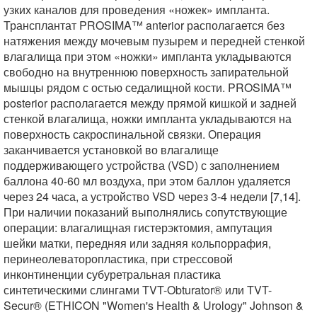
узких каналов для проведения «ножек» импланта.
Трансплантат PROSIMA™ anterior располагается без
натяжения между мочевым пузырем и передней стенкой
влагалища при этом «ножки» импланта укладываются
свободно на внутреннюю поверхность запирательной
мышцы рядом с остью седалищной кости. PROSIMA™
posterior располагается между прямой кишкой и задней
стенкой влагалища, ножки импланта укладываются на
поверхность сакроспинальной связки. Операция
заканчивается установкой во влагалище
поддерживающего устройства (VSD) с заполнением
баллона 40-60 мл воздуха, при этом баллон удаляется
через 24 часа, а устройство VSD через 3-4 недели [7,14].
При наличии показаний выполнялись сопутствующие
операции: влагалищная гистерэктомия, ампутация
шейки матки, передняя или задняя кольпоррафия,
перинеолеваторопластика, при стрессовой
инконтиненции субуретральная пластика
синтетическими слингами TVT-Obturator® или TVT-
Secur® (ETHICON "Women's Health & Urology" Johnson &