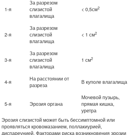
За разрезом
2
1-я
слизистой
< 0,5см
влагалища
За разрезом
2
2-я
слизистой
< 1 см
влагалища
За разрезом
2
3-я
слизистой
1 см
влагалища
На расстоянии от
4-я
В куполе влагалища
разреза
Мочевой пузырь,
5-я
Эрозия органа
прямая кишка,
уретра
Эрозия слизистой может быть бессимптомной или
проявляться кровомазанием, поллакиурией,
диспареунией. Факторами риска возникновения эрозии