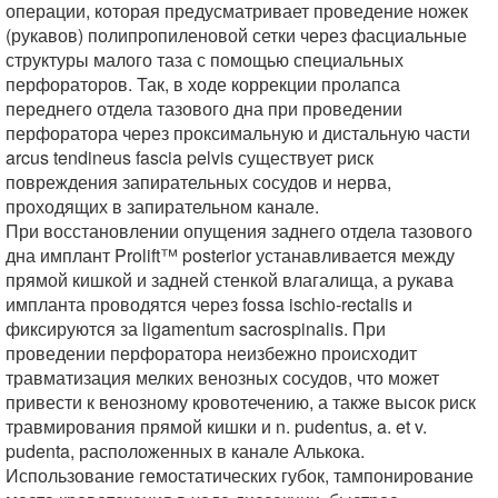
операции, которая предусматривает проведение ножек
(рукавов) полипропиленовой сетки через фасциальные
структуры малого таза с помощью специальных
перфораторов. Так, в ходе коррекции пролапса
переднего отдела тазового дна при проведении
перфоратора через проксимальную и дистальную части
arcus tendineus fascia pelvis существует риск
повреждения запирательных сосудов и нерва,
проходящих в запирательном канале.
При восстановлении опущения заднего отдела тазового
дна имплант Prolift™ posterior устанавливается между
прямой кишкой и задней стенкой влагалища, а рукава
импланта проводятся через fossa ischio-rectalis и
фиксируются за ligamentum sacrospinalis. При
проведении перфоратора неизбежно происходит
травматизация мелких венозных сосудов, что может
привести к венозному кровотечению, а также высок риск
травмирования прямой кишки и n. pudentus, a. et v.
pudenta, расположенных в канале Алькока.
Использование гемостатических губок, тампонирование