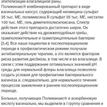
эпителизации влагалищной раны.
Полижинакс® комбинированный препарат в виде
вагинальных капсул, содержащий неомицина сульфат
35 тыс. МЕ, полимиксина В сульфат 35 тыс. МЕ, нистатин
100 тыс. МЕ, гель диметилполисилоксана. Спектр
действия этого препарата достаточно широк. Он
оказывает действие на дрожжеподобные грибы,
грамположительные и грамотрицательные бактерии
[3,4]. Все наши пациентки в послеоперационном
периоде в профилактическом режиме получали
антибактериальную терапию, а это является фактором
риска развития дисбиоза, в том числе и во влагалище. В
связи с этим поддержание оптимальных значений рН
среды для нормальной флоры влагалища позволяло
создать условия для профилактики бактериального
вагиноза и, следовательно, для нормального течения
процессов заживления в раннем послеоперационном
периоде.
Больных, получающих Полижинакс® и аскорбиновую
кислоту вагинально, мы выделили в I группу сравнения и