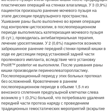
пластических операций на стенках влагалища. У 3 (0,9%)
пациенток произошло ранение мочевого пузыря на
этапе диссекции предпузырного пространства.
Ушивание раны было выполнено во время операции
под контролем цистоскопии, в послеоперационном
периоде выполнялась катетеризация мочевого пузыря
(6 сут.), проводилась антибактериальная терапия,
лечение уросептиками. У 2 (0,6%) пациенток возникло
забрюшинное ранение передней стенки прямой кишки в
ходе ее диссекции перед установкой задней части
проленового импланта, вследствие чего установку
Prolift™ posterior не выполняли. После ушивания раны
кишки производили перинеолеваторопластику.
Послеоперационный период у этих больных протекал
без осложнений. Кровотечение в раннем
послеоперационном периоде в объеме 1,5 л из
венозного сплетения предпузырной клетчатки слева
возникло у 1 (0,3%) больной, что потребовало удаления
передней части протеза наряду с проведением
традиционных гемостатических мероприятий (вскрытие