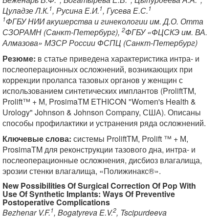
1
1
1
Цуладзе Л.К.
, Русина Е.И.
, Гусева Е.С.
1
ФГБУ НИИ акушерства и гинекологии им. Д.О. Отта
2
СЗОРАМН (Санкт-Петербург),
ФГБУ «ФЦСКЭ им. ВА.
Алмазова» МЗСР России ФСПЦ (Санкт-Петербург)
Резюме:
в статье приведена характеристика интра- и
послеоперационных осложнений, возникающих при
коррекции пролапса тазовых органов у женщин с
использованием синтетических имплантов (ProliftTM,
Prolift™ + М, ProsimaTM ETHICON "Women's Health &
Urology" Johnson & Johnson Company, США). Описаны
способы профилактики и устранения ряда осложнений.
Ключевые слова:
системы ProliftTM, Prolift ™ + М,
ProsimaTM для реконструкции тазового дна, интра- и
послеоперационные осложнения, дисбиоз влагалища,
эрозии стенки влагалища, «Полижинакс®».
New Possibilities Of Surgical Correction Of Pop With
Use Of Synthetic Implants: Ways Of Preventive
Postoperative Complications
1
2
Bezhenar V.F.
, Bogatyreva E.V.
, Tscipurdeeva