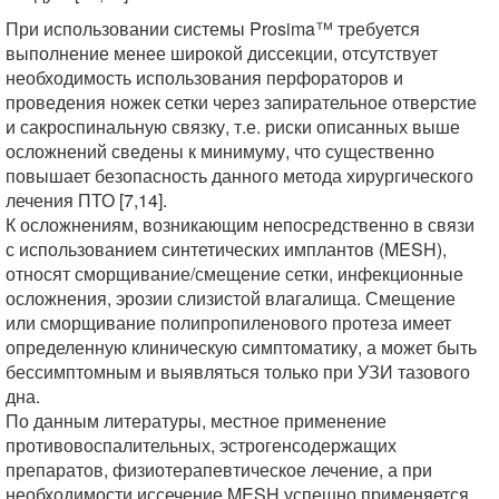
При использовании системы Prosima™ требуется
выполнение менее широкой диссекции, отсутствует
необходимость использования перфораторов и
проведения ножек сетки через запирательное отверстие
и сакроспинальную связку, т.е. риски описанных выше
осложнений сведены к минимуму, что существенно
повышает безопасность данного метода хирургического
лечения ПТО [7,14].
К осложнениям, возникающим непосредственно в связи
с использованием синтетических имплантов (MESH),
относят сморщивание/смещение сетки, инфекционные
осложнения, эрозии слизистой влагалища. Смещение
или сморщивание полипропиленового протеза имеет
определенную клиническую симптоматику, а может быть
бессимптомным и выявляться только при УЗИ тазового
дна.
По данным литературы, местное применение
противовоспалительных, эстрогенсодержащих
препаратов, физиотерапевтическое лечение, а при
необходимости иссечение MESH успешно применяется