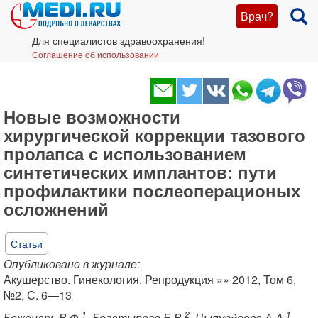
Врач?
Для специалистов здравоохранения!
Соглашение об использовании
Новые возможности
хирургической коррекции тазового
пролапса с использованием
синтетических имплантов: пути
профилактики послеоперационых
осложнений
Статьи
Опубликовано в журнале:
Акушерство. Гинекология. Репродукция »» 2012, Том 6,
№2, С. 6—13
1
2
1
Беженарь В.Ф.
, Богатырева Е.В.
, Цыпурдеева А.А.
,