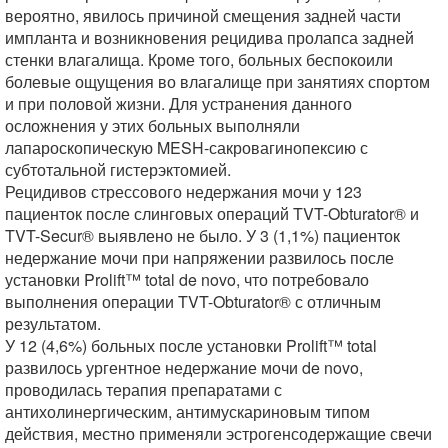
вероятно, явилось причиной смещения задней части
импланта и возникновения рецидива пролапса задней
стенки влагалища. Кроме того, больных беспокоили
болевые ощущения во влагалище при занятиях спортом
и при половой жизни. Для устранения данного
осложнения у этих больных выполняли
лапароскопическую MESH-сакровагинопексию с
субтотальной гистерэктомией.
Рецидивов стрессового недержания мочи у 123
пациенток после слинговых операций TVT-Obturator® и
TVT-Secur® выявлено не было. У 3 (1,1%) пациенток
недержание мочи при напряжении развилось после
установки Prolift™ total de novo, что потребовало
выполнения операции TVT-Obturator® с отличным
результатом.
У 12 (4,6%) больных после установки Prolift™ total
развилось ургентное недержание мочи de novo,
проводилась терапия препаратами с
антихолинергическим, антимускариновым типом
действия, местно применяли эстрогенсодержащие свечи