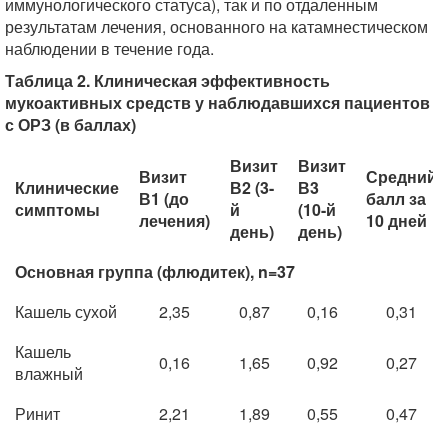
иммунологического статуса), так и по отдаленным
результатам лечения, основанного на катамнестическом
наблюдении в течение года.
Таблица 2. Клиническая эффективность
мукоактивных средств у наблюдавшихся пациентов
с ОРЗ (в баллах)
Визит
Визит
Визит
Средний
Клинические
В2 (3-
В3
В1 (до
балл за
симптомы
й
(10-й
лечения)
10 дней
день)
день)
Основная группа (флюдитек), n=37
Кашель сухой
2,35
0,87
0,16
0,31
Кашель
0,16
1,65
0,92
0,27
влажный
Ринит
2,21
1,89
0,55
0,47