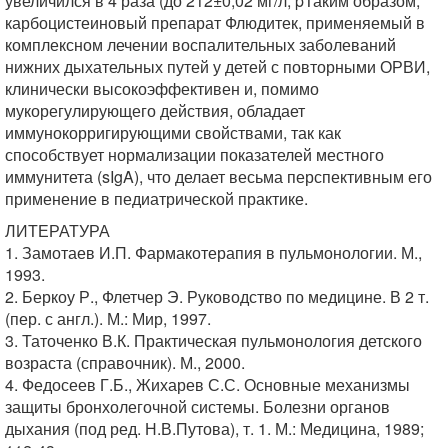
увеличился в 4 раза (до 212±0,02 мг/л; pТаким образом,
карбоцистеиновый препарат Флюдитек, применяемый в
комплексном лечении воспалительных заболеваний
нижних дыхательных путей у детей с повторными ОРВИ,
клинически высокоэффективен и, помимо
мукорегулирующего действия, обладает
иммунокорригирующими свойствами, так как
способствует нормализации показателей местного
иммунитета (sIgA), что делает весьма перспективным его
применение в педиатрической практике.
ЛИТЕРАТУРА
1. Замотаев И.П. Фармакотерапия в пульмонологии. М.,
1993.
2. Беркоу Р., Флетчер Э. Руководство по медицине. В 2 т.
(пер. с англ.). М.: Мир, 1997.
3. Таточенко В.К. Практическая пульмонология детского
возраста (справочник). М., 2000.
4. Федосеев Г.Б., Жихарев С.С. Основные механизмы
защиты бронхолегочной системы. Болезни органов
дыхания (под ред. Н.В.Путова), т. 1. М.: Медицина, 1989;