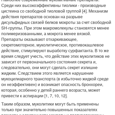
Среди них высокоэффективны тиолики - производные
цистеина со свободной тиоловой группой [4]. Механизм
действия препаратов основан на разрыве
дисульфидных связей белков мокроты за счет свободной
SH-группы. При этом макромолекулы становятся менее
полимеризованными, а мокрота менее вязкой.
Препараты оказывают отхаркивающее,
секретомоторное, муколитическое, противокашлевое
действие, стимулируют выработку сурфактанта. В то же
время следует учесть, что действие этих муколитиков не
зависит от первоначального состояния секрета и,
следовательно, они могут сделать секрет излишне
жидким. Следствием этого является нарушение
мукоцилиарного транспорта (в избыточно жидкой среде
он неэффективен) и возникает опасность бронхореи,
которая, особенно у детей раннего возраста, может
привести к аспирации [1, 7, 10, 12].
Таким образом, муколитики могут быть применены
только при значительно повышенных показателях