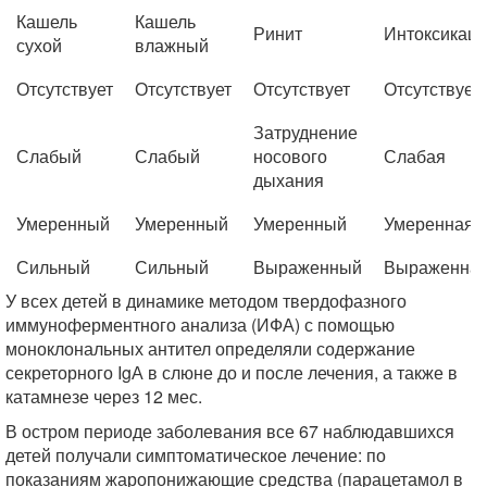
Кашель
Кашель
Ринит
Интоксикац
сухой
влажный
Отсутствует
Отсутствует
Отсутствует
Отсутствует
Затруднение
Слабый
Слабый
носового
Слабая
дыхания
Умеренный
Умеренный
Умеренный
Умеренная
Сильный
Сильный
Выраженный
Выраженна
У всех детей в динамике методом твердофазного
иммуноферментного анализа (ИФА) с помощью
моноклональных антител определяли содержание
секреторного IgА в слюне до и после лечения, а также в
катамнезе через 12 мес.
В остром периоде заболевания все 67 наблюдавшихся
детей получали симптоматическое лечение: по
показаниям жаропонижающие средства (парацетамол в