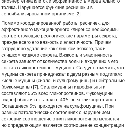
биоэнергетика клеток и эффективность мерцательного
толчка. Нарушается функция ресничек и в
сенсибилизированном организме [2].
Помимо координированной работы ресничек, для
эффективного мукоцилиарного клиренса необходимы
соответствующие реологические параметры секрета,
прежде всего его вязкость и эластичность. Причем
затруднено удаление как слишком вязкого, так и
слишком жидкого секрета. Вязкость и эластичность
секрета зависят от количества воды и входящих в его
состав гликопротеинов - муцинов. Следует отметить, что
муцины секрета принадлежат к двум разным подтипам:
кислые муцины (сиало- и сульфомуцины) и нейтральные
(фукомуцины) [7]. Сиаломуцины гидрофильны и
составляют 55% всех гликопротеинов. Фукомуцины
гидрофобны и составляют 40% всех гликопротеинов.
Оставшиеся 5% приходятся на сульфомуцины. При
разных патологических состояниях с нарушением
секреции соотношение этих гликопротеинов меняется,
но определяющим является соотношение концентрации