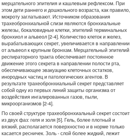
мерцательного эпителия и кашлевым рефлексом. При
этом дети раннего и дошкольного возраста, как правило,
мокроту заглатывают. Источником образования
трахеобронхиальной слизи являются бронхиальные
железы, бокаловидные клетки, эпителий терминальных
бронхиол и альвеол [2-4]. Количество клеток и желез,
вырабатывающих секрет, увеличивается в направлении
от альвеол к крупным бронхам. Мерцательный эпителий
респираторного тракта обеспечивает постоянное
движение этого секрета в направлении полости рта,
обеспечивающее эвакуацию клеточных остатков,
инородных частиц и патологических агентов. В
результате трахеобронхиальный секрет представляет
собой одну из первых линий защиты организма от
воздействия ингалированных газов, пыли,
микроорганизмов [2-4].
По своей структуре трахеобронхиальный секрет состоит
из двух фаз: геля и золя [5]. Гель, более плотный и
вязкий, располагается поверхностно и в норме только
касается ресничек. Золь - слой более жидкий, лежит