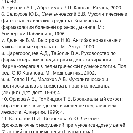
112-43.
5. Чучалин А.Г., Абросимов В.Н. Кашель. Рязань, 2000.
6. Белоусов Ю.Б., Омельяновский В.В. Муколитические и
фитотерапевтические средства. Клиническая
фармакология болезней органов дыхания. М.:
Универсум Паблишинг, 1996.
7. Делягин В.М., Быстрова Н.Ю. Антибактериальные и
мукоактивные препараты. М.: Алтус, 1999.
8. Царегородцев А.Д., Таболин В.А. Руководство по
фармакотерапии в педиатрии и детской хирургии. Т. 1.
Фармакотерапия в педиатрической пульмонологии. Под
ред. С.Ю.Каганова. М.: Медпрактика, 2002.
9. 9. Геппе Н.А., Малахов А.Б. Муколитические и
противокашлевые средства в практике педиатра
(лекция). Дет. докт. 1999; 4.
10. Орлова А.В., Гембицкая Т.Е. Бронхиальный секрет:
образование, выведение, изменение под влиянием
лекарств. Аллергия. 1999; 4.
11. Капранов Н.И., Воронкова А.Ю. Лечение
бронхолегочных нарушений при муковисцидозе у детей
(2-летний опыт применения Пульмозима).