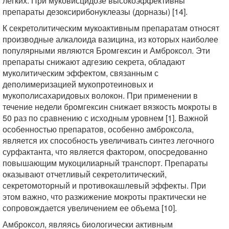
легких. При муковисцидозе высокоэффективны
препараты дезоксирибонуклеазы (дорназы) [14].
К секретолитическим мукоактивным препаратам относят
производные алкалоида вазицина, из которых наиболее
популярными являются Бромгексин и Амброксол. Эти
препараты снижают адгезию секрета, обладают
муколитическим эффектом, связанным с
деполимеризацией мукопротеиновых и
мукополисахаридовых волокон. При применении в
течение недели бромгексин снижает вязкость мокроты в
50 раз по сравнению с исходным уровнем [1]. Важной
особенностью препаратов, особенно амброксола,
является их способность увеличивать синтез легочного
сурфактанта, что является фактором, опосредованно
повышающим мукоцилиарный транспорт. Препараты
оказывают отчетливый секретолитический,
секретомоторный и противокашлевый эффекты. При
этом важно, что разжижение мокроты практически не
сопровождается увеличением ее объема [10].
Амброксол, являясь биологически активным