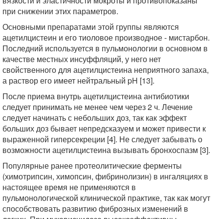
вязкости и эластичности мокроты и противопоказаны
при снижении этих параметров.
Основными препаратами этой группы являются
ацетилцистеин и его тиоловое производное - мистарбон.
Последний используется в пульмонологии в основном в
качестве местных инсуффляций, у него нет
свойственного для ацетилцистеина неприятного запаха,
а раствор его имеет нейтральный pH [13].
После приема внутрь ацетилцистеина антибиотики
следует принимать не менее чем через 2 ч. Лечение
следует начинать с небольших доз, так как эффект
больших доз бывает непредсказуем и может привести к
выраженной гиперсекреции [4]. Не следует забывать о
возможности ацетилцистеина вызывать бронхоспазм [3].
Популярные ранее протеолитические ферменты
(химотрипсин, химопсин, фибринолизин) в ингаляциях в
настоящее время не применяются в
пульмонологической клинической практике, так как могут
способствовать развитию фиброзных изменений в