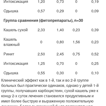
Интоксикация
1,20
0,73
0
0,19
Одышка
0,57
0,29
0
0,09
Группа сравнения (фитопрепараты), n=30
Кашель сухой
2,33
1,40
0,23
0,39
Кашель
0
0,80
1,56
0,23
влажный
Ринит
2,50
2,45
0,75
0,52
Интоксикация
1,25
0,70
0
0,25
Одышка
0,55
0,30
0
0,10
Клинический эффект как в 1-й, так и во 2-й группе
больных был практически одинаков, однако у детей 1-й
группы, получавших карбоцистеин, сухой кашель уже к
концу 2-х суток лечения становился продуктивным и
имел более быструю и выраженную положительную