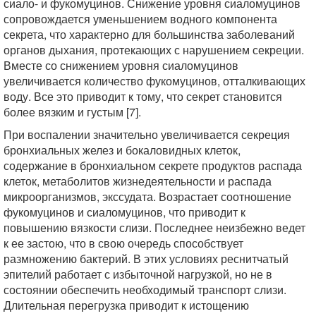
сиало- и фукомуцинов. Снижение уровня сиаломуцинов
сопровождается уменьшением водного компонента
секрета, что характерно для большинства заболеваний
органов дыхания, протекающих с нарушением секреции.
Вместе со снижением уровня сиаломуцинов
увеличивается количество фукомуцинов, отталкивающих
воду. Все это приводит к тому, что секрет становится
более вязким и густым [7].
При воспалении значительно увеличивается секреция
бронхиальных желез и бокаловидных клеток,
содержание в бронхиальном секрете продуктов распада
клеток, метаболитов жизнедеятельности и распада
микроорганизмов, экссудата. Возрастает соотношение
фукомуцинов и сиаломуцинов, что приводит к
повышению вязкости слизи. Последнее неизбежно ведет
к ее застою, что в свою очередь способствует
размножению бактерий. В этих условиях реснитчатый
эпителий работает с избыточной нагрузкой, но не в
состоянии обеспечить необходимый транспорт слизи.
Длительная перегрузка приводит к истощению