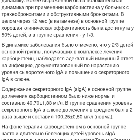
динамику. Более выраженной была положительная
динамика при применении карбоцистеина у больных с
трахеобронхитами и обструктивными бронхитами. В
целом через 12 мес (в катамнезе) в основной группе
хорошая клиническая эффективность была достигнута у
50% детей, а в группе сравнения - у 1/3.
В динамике заболевания было отмечено, что у 2/3 детей
основной группы, получавших в комплексе лечения
карбоцистеин, наблюдался адекватный иммунный ответ
на инфекцию, документированный по нарастанию
уровня сывороточного IgА и повышению секреторного
IgА в слюне.
Содержание секреторного IgА (sIgA) в основной группе
до лечения карбоцистеином было ниже нормы и
составило 49,70±1,83 мг/л. В группе сравнения уровень
секреторного IgА в слюне до лечения в среднем был в 2
раза выше и составил 100,25±0,50 мг/л (норма).
На фоне терапии карбоцистеином в основной группе
часто и длительно болеющих детей уровень sIgA