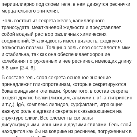
перицилиарно под слоем геля, в нем движутся реснички
мерцательного эпителия.
Золь состоит из секрета желез, капиллярного
транссудата, межтканевой жидкости и представляет
собой водный раствор различных химических
соединений. Эта жидкость имеет вязкость, сходную с
вязкостью плазмы. Толщина золь-слоя составляет 5 мкм
и стабильна, так как она обеспечивает хорошие
колебания погруженных в нее ресничек, имеющих длину
5-6 мкм [2-4, 6].
В составе гель-слоя секрета основное значение
принадлежит гликопротеинам, которые секретируются
бокаловидными клетками. Кроме того, в состав секрета
входят другие белки (лизоцим, альбумин, a1-антитрипсин
и т.д.), IgА, комплекс липидов, сурфактант, играющие
важную роль в адгезии секрета и сказывающиеся на
структуре слизи. Все элементы связаны
дисульфидными, ионными и другими связями. Гель-слой
находится как бы на коврике из ресничек, погруженных в