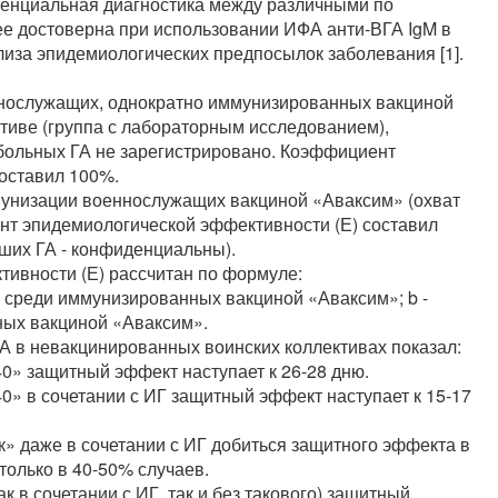
ренциальная диагностика между различными по
е достоверна при использовании ИФА анти-ВГА IgM в
лиза эпидемиологических предпосылок заболевания [1].
еннослужащих, однократно иммунизированных вакциной
ктиве (группа с лабораторным исследованием),
больных ГА не зарегистрировано. Коэффициент
оставил 100%.
мунизации военнослужащих вакциной «Аваксим» (охват
ент эпидемиологической эффективности (Е) составил
вших ГА - конфиденциальны).
ивности (Е) рассчитан по формуле:
сть среди иммунизированных вакциной «Аваксим»; b -
ых вакциной «Аваксим».
А в невакцинированных воинских коллективах показал:
0» защитный эффект наступает к 26-28 дню.
0» в сочетании с ИГ защитный эффект наступает к 15-17
к» даже в сочетании с ИГ добиться защитного эффекта в
только в 40-50% случаев.
 в сочетании с ИГ, так и без такового) защитный