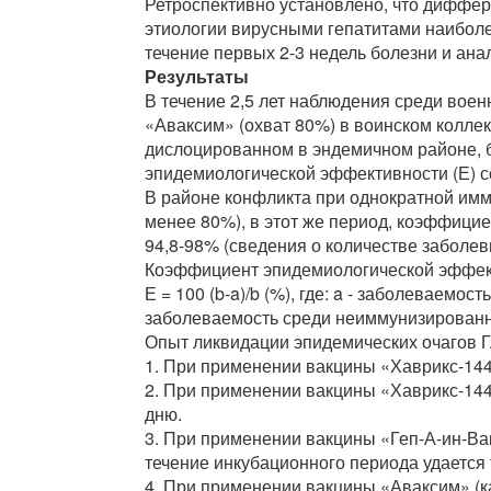
Ретроспективно установлено, что диффе
этиологии вирусными гепатитами наиболе
течение первых 2-3 недель болезни и ана
Результаты
В течение 2,5 лет наблюдения среди во
«Аваксим» (охват 80%) в воинском колле
дислоцированном в эндемичном районе, 
эпидемиологической эффективности (Е) с
В районе конфликта при однократной им
менее 80%), в этот же период, коэффици
94,8-98% (сведения о количестве заболе
Коэффициент эпидемиологической эффект
Е = 100 (b-a)/b (%), где: a - заболеваемо
заболеваемость среди неиммунизированн
Опыт ликвидации эпидемических очагов Г
1. При применении вакцины «Хаврикс-144
2. При применении вакцины «Хаврикс-144
дню.
3. При применении вакцины «Геп-А-ин-Ва
течение инкубационного периода удается 
4. При применении вакцины «Аваксим» (как