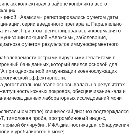
воинских коллективах в районе конфликта всего
ужащих.
кциной «Аваксим» регистрировались с учетом даты
кцинации, серии введенного препарата. Параллельно
атитами. При этом, регистрировалась информация о
ммунизации вакциной «Аваксим», заболевания,
 диагноза с учетом результатов иммуноферментного
 заболеваемости острыми вирусными гепатитами в
ронный банк данных, который явился основой для
 ГА при однократной иммунизации военнослужащих
ологической эффективности.
на догоспитальном этапе основывалась на результатах
 желтушность кожных покровов, обесцвечивание кала и
ана-мнеза, данных лабораторных исследований мочи
оспитальном этапе) клинический диагноз подтверждался
Т, тимоловая проба, протромбиновый индекс,
и прямой билирубин, ИФА-диагностика для обнаружения
рови и уробилиноген в моче).