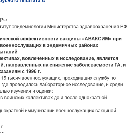
усного гепатита A
 РФ
титут эпидемиологии Министерства здравоохранения РФ
огической эффективности вакцины «АВАКСИМ» при
 военнослужащих в эндемичных районах
пытаний
лективах, вовлеченных в исследование, является
, направленных на снижение заболеваемости ГА, и
заниям с 1996 г.
15 тысяч военнослужащих, проходивших службу по
, где проводилось лабораторное исследование, и среди
лью изучения и оценки:
в воинских коллективах до и после однократной
днократной иммунизации военнослужащих вакциной
г.
 г.