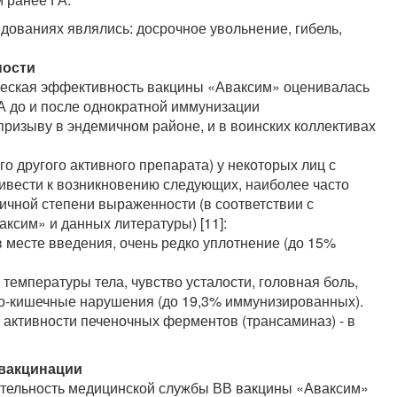
дованиях являлись: досрочное увольнение, гибель,
ности
еская эффективность вакцины «Аваксим» оценивалась
А до и после однократной иммунизации
ризыву в эндемичном районе, и в воинских коллективах
о другого активного препарата) у некоторых лиц с
ивести к возникновению следующих, наиболее часто
чной степени выраженности (в соответствии с
ксим» и данных литературы) [11]:
в месте введения, очень редко уплотнение (до 15%
емпературы тела, чувство усталости, головная боль,
но-кишечные нарушения (до 19,3% иммунизированных).
активности печеночных ферментов (трансаминаз) - в
 вакцинации
ятельность медицинской службы ВВ вакцины «Аваксим»