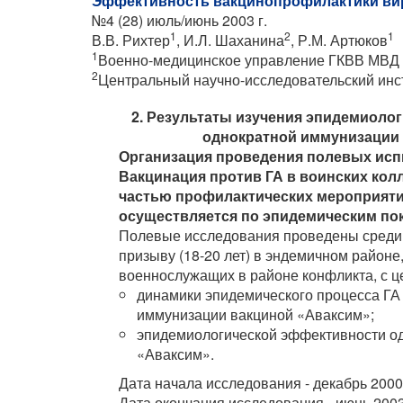
Эффективность вакцинопрофилактики вир
№4 (28) июль/июнь 2003 г.
1
2
1
В.В. Рихтер
, И.Л. Шаханина
, Р.М. Артюков
1
Военно-медицинское управление ГКВВ МВД
2
Центральный научно-исследовательский инс
2. Результаты изучения эпидемиол
однократной иммунизации
Организация проведения полевых ис
Вакцинация против ГА в воинских кол
частью профилактических мероприятий
осуществляется по эпидемическим пока
Полевые исследования проведены среди 
призыву (18-20 лет) в эндемичном районе
военнослужащих в районе конфликта, с це
динамики эпидемического процесса ГА 
иммунизации вакциной «Аваксим»;
эпидемиологической эффективности о
«Аваксим».
Дата начала исследования - декабрь 2000 
Дата окончания исследования - июнь 2003