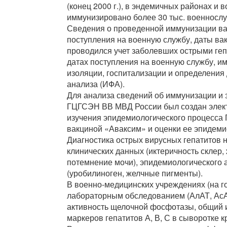
(конец 2000 г.), в эндемичных районах и 
иммунизировано более 30 тыс. военносл
Сведения о проведенной иммунизации ва
поступления на военную службу, даты ва
проводился учет заболевших острыми геп
датах поступления на военную службу, и
изоляции, госпитализации и определения
анализа (ИФА).
Для анализа сведений об иммунизации и
ГЦГСЭН ВВ МВД России был создан элект
изучения эпидемиологического процесса
вакциной «Аваксим» и оценки ее эпидеми
Диагностика острых вирусных гепатитов 
клинических данных (иктеричность склер,
потемнение мочи), эпидемиологического 
(уробилиноген, желчные пигменты).
В военно-медицинских учреждениях (на г
лабораторным обследованием (АлАТ, АсА
активность щелочной фосфотазы, общий 
маркеров гепатитов А, В, С в сыворотке к