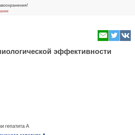
авоохранения!
вании
миологической эффективности
и гепатита А