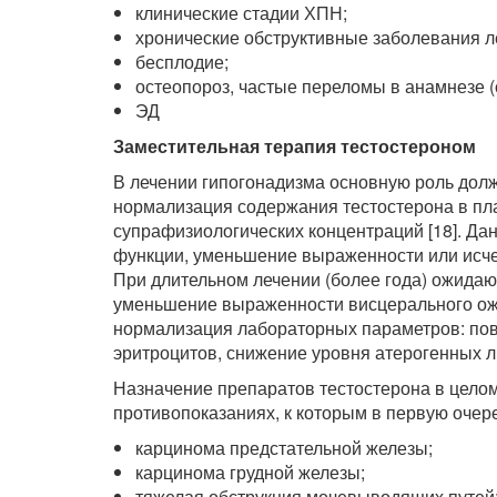
клинические стадии ХПН;
хронические обструктивные заболевания л
бесплодие;
остеопороз, частые переломы в анамнезе 
ЭД
Заместительная терапия тестостероном
В лечении гипогонадизма основную роль долж
нормализация содержания тестостерона в пла
супрафизиологических концентраций [18]. Да
функции, уменьшение выраженности или исчез
При длительном лечении (более года) ожидаю
уменьшение выраженности висцерального ожи
нормализация лабораторных параметров: пов
эритроцитов, снижение уровня атерогенных 
Назначение препаратов тестостерона в целом
противопоказаниях, к которым в первую очере
карцинома предстательной железы;
карцинома грудной железы;
тяжелая обструкция мочевыводящих путей