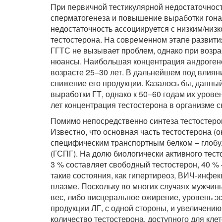
При первичной тестикулярной недостаточност
сперматогенеза и повышение выработки гонад
недостаточность ассоциируется с низким/ни
тестостерона. На современном этапе развит
ГГТС не вызывает проблем, однако при воз
нюансы. Наибольшая концентрация андрогенов
возрасте 25–30 лет. В дальнейшем под влия
снижение его продукции. Казалось бы, данн
выработки ГТ, однако к 50–60 годам их урове
лет концентрация тестостерона в организме с
Помимо непосредственно синтеза тестостерон
Известно, что основная часть тестостерона (о
специфическим транспортным белком – глоб
(ГСПГ). На долю биологически активного тест
3 % составляет свободный тестостерон, 40 % 
такие состояния, как гипертиреоз, ВИЧ-инфе
плазме. Поскольку во многих случаях мужчи
вес, либо висцеральное ожирение, уровень эс
продукции ЛГ, с одной стороны, и увеличению 
количество тестостерона, доступного для клет