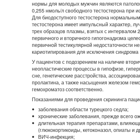
нормы для молодых мужчин являются патолог
0,255 нмоль/л свободного тестостерона при 
Для биодоступного тестостерона нормальным с
тестостерона имеет импульсный характер, лу
трех образцов плазмы, взятых с интервалом
первичного и вторичного гипогонадизма целе
первичной тестикулярной недостаточности н
кариотипирования для исключения синдрома
У пациентов с подозрением на наличие втори
неопластические процессы в гипофизе, гипер
сне, генетические расстройства, ассоцииро
пролактина, а также насыщения железом гем
гемохроматоз соответственно.
Показаниями для проведения скрининга паци
заболевания области турецкого седла;
хронические заболевания, прежде всего о
длительная терапия препаратами, влияющ
(глюкокортикоиды, кетоконазол, опиаты и др
ВИЧ-инфекция;