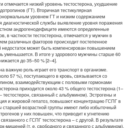
и отмечается низкий уровень тестостерона, ухудшение
отропинов (ГТ). Вторичная тестикулярная
зконормальным уровнем ГТ и низким содержанием
ия диагностической службы выявление уровня поражения
растном андрогенодефиците имеются определенные
, в частности тестостерона, отмечается у мужчин в
нием различных факторов происходит постепенное
ый недостаток может быть компенсирован повышением
нь уменьшается. В итоге у здорового мужчины старше 60
нижается до 35–50 % [2–4].
а важную роль играет его транспорт в организме.
коло 57 %), поступающего в кровь, связывается со
улином, взаимодействующим с половыми гормонами
остерона приходится около 43 % общего тестостерона (1–
– тестостерон, связанный с альбумином). Эстрогены и
кция и жировой гепатоз, повышают концентрацию ГСПГ в
ны старшей возрастной группы имеют либо избыточный
трогенов у них повышен, что приводит к угнетению
связанного с ГСПГ тестостерона – с другой. В результате
ок-мишеней (т. е. свободного и связанного с альбумином),