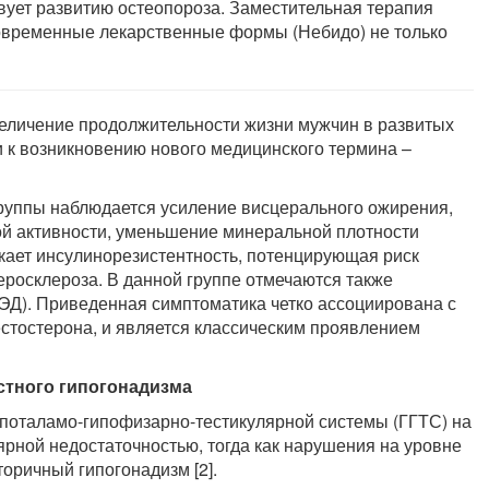
твует развитию остеопороза. Заместительная терапия
современные лекарственные формы (Небидо) не только
еличение продолжительности жизни мужчин в развитых
 к возникновению нового медицинского термина –
группы наблюдается усиление висцерального ожирения,
й активности, уменьшение минеральной плотности
икает инсулинорезистентность, потенцирующая риск
теросклероза. В данной группе отмечаются также
ЭД). Приведенная симптоматика четко ассоциирована с
естостерона, и является классическим проявлением
стного гипогонадизма
ипоталамо-гипофизарно-тестикулярной системы (ГГТС) на
ярной недостаточностью, тогда как нарушения на уровне
оричный гипогонадизм [2].