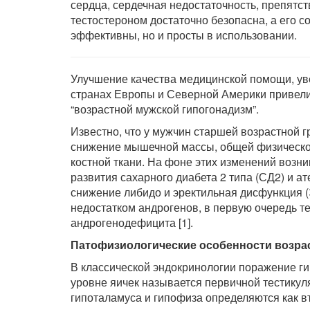
сердца, сердечная недостаточность, препятс
тестостероном достаточно безопасна, а его 
эффективны, но и просты в использовании.
Улучшение качества медицинской помощи, ув
странах Европы и Северной Америки привели
“возрастной мужской гипогонадизм”.
Известно, что у мужчин старшей возрастной 
снижение мышечной массы, общей физическо
костной ткани. На фоне этих изменений возн
развития сахарного диабета 2 типа (СД2) и а
снижение либидо и эректильная дисфункция (
недостатком андрогенов, в первую очередь т
андрогенодефицита [1].
Патофизиологические особенности возра
В классической эндокринологии поражение г
уровне яичек называется первичной тестикул
гипоталамуса и гипофиза определяются как вт