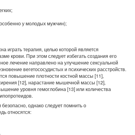
егких;
(особенно у молодых мужчин);
на играть терапия, целью которой является
зме крови. При этом следует избегать создания его
нное лечение направлено на улучшение сексуальной
новение вегетососудистых и психических расстройств.
тся повышение плотности костной массы [11],
рения [12], нарастание мышечной массы [12],
ышение уровня гемоглобина [13] или количества
липопротеидов.
 безопасно, однако следует помнить о
дь относятся:
;