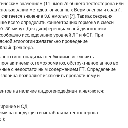
ическим значением (11 нмоль/л общего тестостерона или
использовании методов, описанных Вермюленом и соавт).
читается значение 3,8 нмоль/л [7]. Так как секреция
чше всего определить концентрацию гормона в смеси
 20–30 минут. Для дифференциальной диагностики
сообразно исследование уровней ЛГ и ФСГ. При
еясной этиологии желательно проведение
 Клайнфельтера.
чного гипогонадизма необходимо исключить
пролактинемию, гемохроматоз, обструктивное апноэ во
ванные с недостаточным содержанием ГТ. Определение
оглобина позволяют исключить пролактиному и
ентов на наличие андрогенодефицита являются:
жирение и СД;
ими на продукцию и метаболизм тестостерона
.);