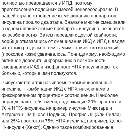
полностью превращается в ИПД, поэтому
приготовление подобных смесей нецелесообразно. В
нашей стране отношение к смешиванию препаратов
инсулина прошло два этапа. Вначале многие смешивали
в одном шприце любые препараты инсулина, не зная об
их особенностях. Затем перешли к другой крайности,
вообще отказавшись от смешивания ИКД с ИПД и вводя
их только раздельно, тем самым количество инъекций
(проколов кожи) удваивалось. По-видимому, необходимо
активнее доводить информацию о возможности
смешивания ИКД и изофанного НПХ-инсулина до тех
больных, которые ими пользуются.
Выпускаются и так называемые комбинированные
инсулины - комбинации ИКД с НПХ-инсулинами в
фиксированном процентном соотношении. Наиболее
оправдывают себя смеси, содержащие 30% простого и
70% НПХ-инсулина, например инсулин Микстард и
Актрафан-НМ (Ново Нордиск), Профиль III (Эли Лилли)
или 25% простого и 75% НПХ-исулина, например Депот-
Н-инсулин (Хехст). Однако такие комбинированные