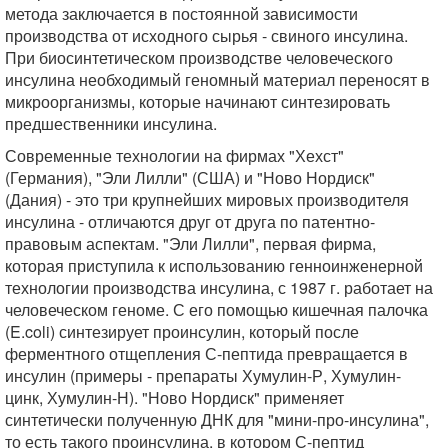
метода заключается в постоянной зависимости
производства от исходного сырья - свиного инсулина.
При биосинтетическом производстве человеческого
инсулина необходимый геномный материал переносят в
микроорганизмы, которые начинают синтезировать
предшественники инсулина.
Современные технологии на фирмах "Хехст"
(Германия), "Эли Лилли" (США) и "Ново Нордиск"
(Дания) - это три крупнейших мировых производителя
инсулина - отличаются друг от друга по патентно-
правовым аспектам. "Эли Лилли", первая фирма,
которая приступила к использованию генноинженерной
технологии производства инсулина, с 1987 г. работает на
человеческом геноме. С его помощью кишечная палочка
(E.coli) синтезирует проинсулин, который после
ферментного отщепления С-пептида превращается в
инсулин (примеры - препараты Хумулин-Р, Хумулин-
цинк, Хумулин-Н). "Ново Нордиск" применяет
синтетически полученную ДНК для "мини-про-инсулина",
то есть такого проинсулина, в котором С-пептид