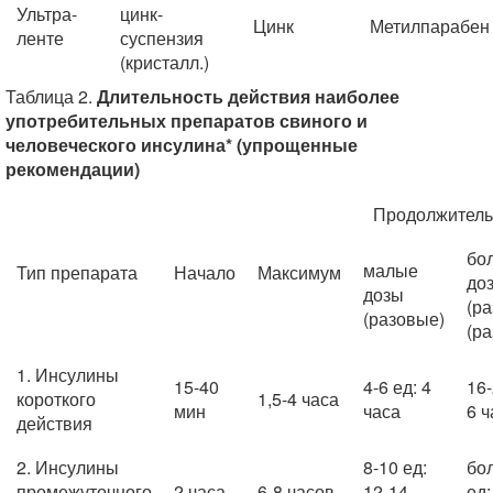
Ультра-
цинк-
Цинк
Метилпарабен
ленте
суспензия
(кристалл.)
Таблица 2.
Длительность действия наиболее
употребительных препаратов свиного и
человеческого инсулина* (упрощенные
рекомендации)
Продолжитель
бо
малые
Тип препарата
Начало
Максимум
до
дозы
(р
(разовые)
(р
1. Инсулины
15-40
4-6 ед: 4
16-
короткого
1,5-4 часа
мин
часа
6 ч
действия
2. Инсулины
8-10 ед:
бо
промежуточного
2 часа
6-8 часов
12-14
ед: