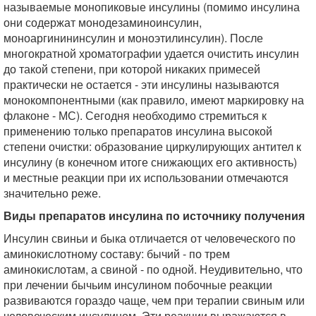
называемые монопиковые инсулины (помимо инсулина
они содержат монодезаминоинсулин,
моноаргинининсулин и моноэтилинсулин). После
многократной хроматографии удается очистить инсулин
до такой степени, при которой никаких примесей
практически не остается - эти инсулины называются
монокомпонентными (как правило, имеют маркировку на
флаконе - МС). Сегодня необходимо стремиться к
применению только препаратов инсулина высокой
степени очистки: образование циркулирующих антител к
инсулину (в конечном итоге снижающих его активность)
и местные реакции при их использовании отмечаются
значительно реже.
Виды препаратов инсулина по источнику получения
Инсулин свиньи и быка отличается от человеческого по
аминокислотному составу: бычий - по трем
аминокислотам, а свиной - по одной. Неудивительно, что
при лечении бычьим инсулином побочные реакции
развиваются гораздо чаще, чем при терапии свиным или
человеческим инсулином. Эти реакции выражаются в