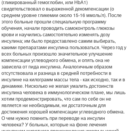
(гликированный гемоглобин, или НbА1)
свидетельствовал о выраженной декомпенсации (о
среднем уровне гликемии около 15-16 ммоль/л). После
этого больные прошли специальную программу
обучения, начали проводить самоконтроль глюкозы
крови и научились самостоятельно изменять дозу
инсулина; им было предоставлено самим выбирать,
какими препаратами инсулина пользоваться. Через год у
всех больных произошло значительное улучшение
компенсации углеводного обмена, и опять она не
зависела от пида инсулина. Аналогичным образом
отсутствовала и разница в средней потребности в
инсулине на килограмм массы тела - как исходно, так и в
динамике. Нисколько не желая умалить достоинств
инсулина человека в иммунологическом плане, мы лишь
хотим продемонстрировать, что сам по себе он не
является ни необходимым, ни достаточным для
достижения хорошей компенсации углеводного обмена.
О чем нужно помнить при переводе на инсулин
человека? У больных, которые на фоне лечения
инсулином животного происхождения имели высокий