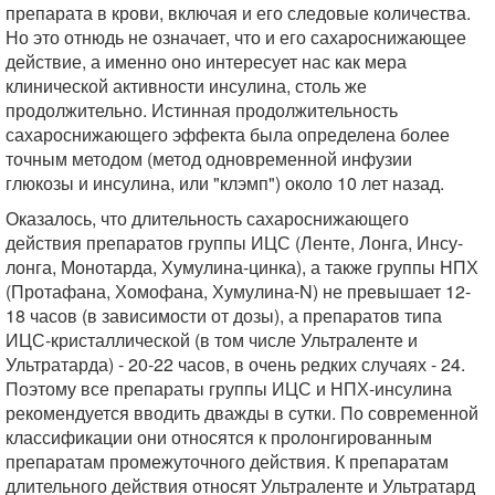
препарата в крови, включая и его следовые количества.
Но это отнюдь не означает, что и его сахароснижающее
действие, а именно оно интересует нас как мера
клинической активности инсулина, столь же
продолжительно. Истинная продолжительность
сахароснижающего эффекта была определена более
точным методом (метод одновременной инфузии
глюкозы и инсулина, или "клэмп") около 10 лет назад.
Оказалось, что длительность сахароснижающего
действия препаратов группы ИЦС (Ленте, Лонга, Инсу-
лонга, Монотарда, Хумулина-цинка), а также группы НПХ
(Протафана, Хомофана, Хумулина-N) не превышает 12-
18 часов (в зависимости от дозы), а препаратов типа
ИЦС-кристаллической (в том числе Ультраленте и
Ультратарда) - 20-22 часов, в очень редких случаях - 24.
Поэтому все препараты группы ИЦС и НПХ-инсулина
рекомендуется вводить дважды в сутки. По современной
классификации они относятся к пролонгированным
препаратам промежуточного действия. К препаратам
длительного действия относят Ультраленте и Ультратард