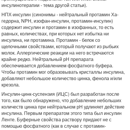
инсулинотерапии - тема другой статьи).
НПХ-инсулин (синонимы - нейтральный протамин Ха-
гедорна, NPH, изофан-инсулин, протамин-инсулин)
содержит инсулин и протамин в изофанных, то есть
равных, количествах, при которых нет избытка ни
инсулина, ни протамина. Протамин - белок со
щелочными свойствами, который получают из рыбьих
молок. Аллергические реакции на него встречаются
крайне редко. Нейтральный рН препарата
обеспечивается добавлением фосфатного буфера.
Чтобы протамин мог образовывать кристаллы инсулина,
добавляют небольшое количество цинка, фенола и/или
крезола.
Инсулин-цинк-суспензия (ИЦС) был разработан после
того, как было обнаружено, что добавление небольших
количеств цинка при нейтральном рН удлиняет действие
инсулина. Первым препаратом этого типа был инсулин
Ленте. Буферные свойства раствору придают не с
помощью фосфатного (как в случае с протамин-