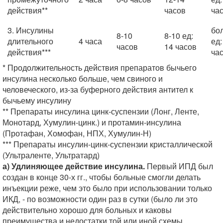
действия**
часов
ча
3. Инсулины
бо
8-10
8-10 ед:
длительного
4 часа
ед:
часов
14 часов
действия***
ча
* Продолжительность действия препаратов бычьего
инсулина несколько больше, чем свиного и
человеческого, из-за буферного действия антител к
бычьему инсулину
** Препараты инсулина цинк-суспензии (Лонг, Ленте,
Монотард, Хумулин-цинк.) и протамин-инсулина
(Протафан, Хомофан, НПХ, Хумулин-Н)
*** Препараты инсулин-цинк-суспензии кристаллической
(Ультраленте, Ультратард)
а) Удлиняющее действие инсулина.
Первый ИПД был
создан в конце 30-х гг., чтобы больные смогли делать
инъекции реже, чем это было при использовании только
ИКД, - по возможности один раз в сутки (было ли это
действительно хорошо для больных и каковы
преимущества и недостатки той или иной схемы