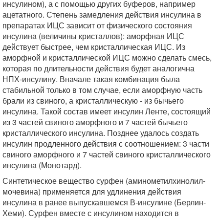
инсулином), а с помощью других буферов, например
ацетатного. Степень замедления действия инсулина в
препаратах ИЦС зависит от физического состояния
инсулина (величины кристаллов): аморфная ИЦС
действует быстрее, чем кристаллическая ИЦС. Из
аморфной и кристаллической ИЦС можно сделать смесь,
которая по длительности действия будет аналогична
НПХ-инсулину. Вначале такая комбинация была
стабильной только в том случае, если аморфную часть
брали из свиного, а кристаллическую - из бычьего
инсулина. Такой состав имеет инсулин Ленте, состоящий
из 3 частей свиного аморфного и 7 частей бычьего
кристаллического инсулина. Позднее удалось создать
инсулин продленного действия с соотношением: 3 части
свиного аморфного и 7 частей свиного кристаллического
инсулина (Монотард).
Синтетическое вещество сурфен (аминометилхинолил-
мочевина) применяется для удлинения действия
инсулина в ранее выпускавшемся В-инсулине (Берлин-
Хеми). Сурфен вместе с инсулином находится в