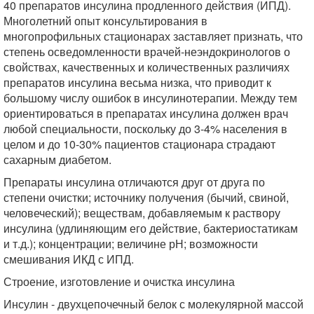
40 препаратов инсулина продленного действия (ИПД).
Многолетний опыт консультирования в
многопрофильных стационарах заставляет признать, что
степень осведомленности врачей-неэндокринологов о
свойствах, качественных и количественных различиях
препаратов инсулина весьма низка, что приводит к
большому числу ошибок в инсулинотерапии. Между тем
ориентироваться в препаратах инсулина должен врач
любой специальности, поскольку до 3-4% населения в
целом и до 10-30% пациентов стационара страдают
сахарным диабетом.
Препараты инсулина отличаются друг от друга по
степени очистки; источнику получения (бычий, свиной,
человеческий); веществам, добавляемым к раствору
инсулина (удлиняющим его действие, бактериостатикам
и т.д.); концентрации; величине рН; возможности
смешивания ИКД с ИПД.
Строение, изготовление и очистка инсулина
Инсулин - двухцепочечный белок с молекулярной массой