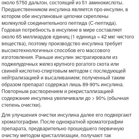
около 5750 дальтон, состоящий из 51 аминокислоты.
Предшественником инсулина является про-инсулин, в
котором обе инсулиновые цепочки скреплены
молекулой соединительного пептида (С-пептида).
Годовая потребность в инсулине в мире составляет
около 65 миллиардов единиц (1 единица = 42 мкг чистого
вещества), поэтому производство инсулина требует
высокотехнологичных способов его массового
изготовления. Раньше инсулин экстрагировали из
поджелудочных желез крупного рогатого скота или
свиней кислотно-спиртовым методом с последующей
нейтрализацией и высаливанием; полученный таким
образом препарат содержал лишь 89-90% инсулина.
Повторным растворением и рекристаллизацией
содержание инсулина увеличивали до > 90% (обычная
степень очистки).
Для улучшения очистки инсулина далее его подвергают
хроматографии. После однократной хроматографии
препарата, предварительно прошедшего первичную
очистку методом кристаллизации, получают так