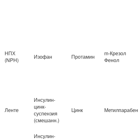
НПХ
m-Крезол
Изофан
Протамин
(NPH)
Фенол
Инсулин-
цинк-
Ленте
Цинк
Метилпарабен
суспензия
(смешанн.)
Инсулин-