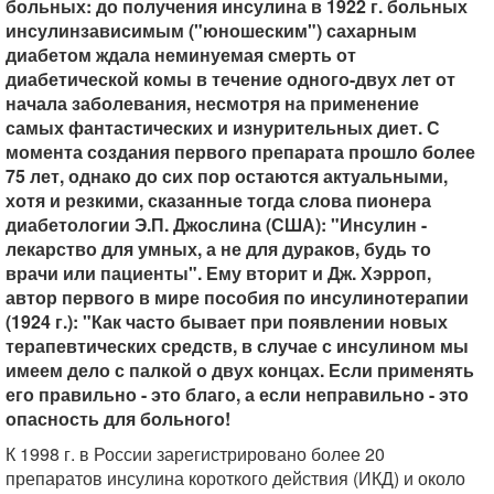
больных: до получения инсулина в 1922 г. больных
инсулинзависимым ("юношеским") сахарным
диабетом ждала неминуемая смерть от
диабетической комы в течение одного-двух лет от
начала заболевания, несмотря на применение
самых фантастических и изнурительных диет. С
момента создания первого препарата прошло более
75 лет, однако до сих пор остаются актуальными,
хотя и резкими, сказанные тогда слова пионера
диабетологии Э.П. Джослина (США): "Инсулин -
лекарство для умных, а не для дураков, будь то
врачи или пациенты". Ему вторит и Дж. Хэрроп,
автор первого в мире пособия по инсулинотерапии
(1924 г.): "Как часто бывает при появлении новых
терапевтических средств, в случае с инсулином мы
имеем дело с палкой о двух концах. Если применять
его правильно - это благо, а если неправильно - это
опасность для больного!
К 1998 г. в России зарегистрировано более 20
препаратов инсулина короткого действия (ИКД) и около