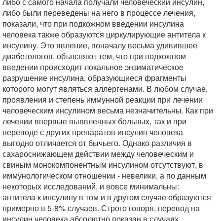
либо с самого начала получали человеческий инсулин,
либо были переведены на него в процессе лечения,
показали, что при подкожном введении инсулина
человека также образуются циркулирующие антитела к
инсулину. Это явление, поначалу весьма удивившее
диабетологов, объясняют тем, что при подкожном
введении происходит локальное энзиматическое
разрушение инсулина, образующиеся фрагменты
которого могут являться аллергенами. В любом случае,
проявления и степень иммунной реакции при лечении
человеческим инсулином весьма незначительны. Как при
лечении впервые выявленных больных, так и при
переводе с других препаратов инсулин человека
выгодно отличается от бычьего. Однако различия в
сахароснижающем действии между человеческим и
свиным монокомпонентным инсулином отсутствуют, в
иммунологическом отношении - невелики, а по данным
некоторых исследований, и вовсе минимальны:
антитела к инсулину в том и в другом случае образуются
примерно в 5-8% случаев. Строго говоря, перевод на
инсулин человека абсолютно показан в случаях