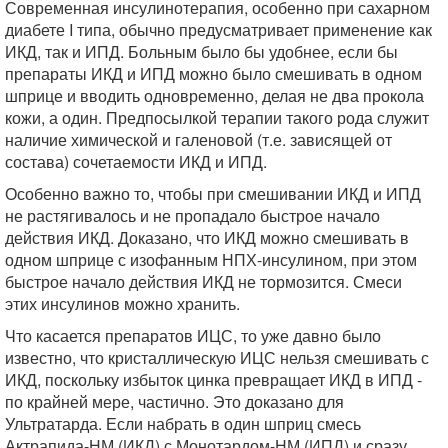
Современная инсулинотерапия, особенно при сахарном
диабете I типа, обычно предусматривает применение как
ИКД, так и ИПД. Больным было бы удобнее, если бы
препараты ИКД и ИПД можно было смешивать в одном
шприце и вводить одновременно, делая не два прокола
кожи, а один. Предпосылкой терапии такого рода служит
наличие химической и галеновой (т.е. зависящей от
состава) сочетаемости ИКД и ИПД.
Особенно важно то, чтобы при смешивании ИКД и ИПД
не растягивалось и не пропадало быстрое начало
действия ИКД. Доказано, что ИКД можно смешивать в
одном шприце с изофанным НПХ-инсулином, при этом
быстрое начало действия ИКД не тормозится. Смеси
этих инсулинов можно хранить.
Что касается препаратов ИЦС, то уже давно было
известно, что кристаллическую ИЦС нельзя смешивать с
ИКД, поскольку избыток цинка превращает ИКД в ИПД -
по крайней мере, частично. Это доказано для
Ультратарда. Если набрать в один шприц смесь
Актрапида-НМ (ИКД) с Монотардом-НМ (ИПД) и сразу