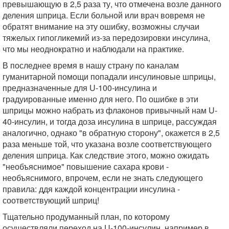
превышающую в 2,5 раза ту, что отмечена возле данного
деления шприца. Если больной или врач вовремя не
обратят внимание на эту ошибку, возможны случаи
тяжелых гипогликемий из-за передозировки инсулина,
что мы неоднократно и наблюдали на практике.
В последнее время в нашу страну по каналам
гуманитарной помощи попадали инсулиновые шприцы,
предназначенные для U-100-инсулина и
градуированные именно для него. По ошибке в эти
шприцы можно набрать из флаконов привычный нам U-
40-инсулин, и тогда доза инсулина в шприце, рассуждая
аналогично, однако "в обратную сторону", окажется в 2,5
раза меньше той, что указана возле соответствующего
деления шприца. Как следствие этого, можно ожидать
"необъяснимое" повышение сахара крови -
необъяснимого, впрочем, если не знать следующего
правила: ддя каждой концентрации инсулина -
соответствующий шприц!
Тщательно продуманный план, по которому
осуществляли переход на U-100-инсулин, например в