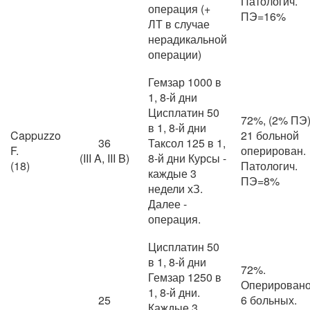
Патологич.
операция (+
ПЭ=16%
ЛТ в случае
нерадикальной
операции)
Гемзар 1000 в
1, 8-й дни
Цисплатин 50
72%, (2% ПЭ
в 1, 8-й дни
Cappuzzo
21 больной
36
Таксол 125 в 1,
F.
оперирован.
(III A, III B)
8-й дни Курсы -
(18)
Патологич.
каждые 3
ПЭ=8%
недели хЗ.
Далее -
операция.
Цисплатин 50
в 1, 8-й дни
72%.
Гемзар 1250 в
Оперирован
1, 8-й дни.
25
6 больных.
Каждые 3