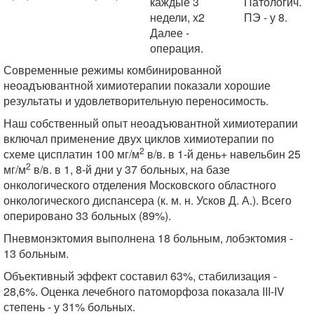
каждые 3
Патологич.
недели, х2
ПЭ - у 8.
Далее -
операция.
Современные режимы комбинированной
неоадъювантной химиотерапии показали хорошие
результаты и удовлетворительную переносимость.
Наш собственный опыт неоадъювантной химиотерапии
включал применение двух циклов химиотерапии по
2
схеме цисплатин 100 мг/м
в/в. в 1-й день+ навельбин 25
2
мг/м
в/в. в 1, 8-й дни у 37 больных, на базе
онкологического отделения Московского областного
онкологического диспансера (к. м. н. Усков Д. А.). Всего
оперировано 33 больных (89%).
Пневмонэктомия выполнена 18 больным, лобэктомия -
13 больным.
Объективный эффект составил 63%, стабилизация -
28,6%. Оценка лечебного патоморфоза показала III-IV
степень - у 31% больных.