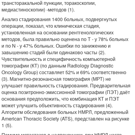
трансторакальной пункции, торакоскопии,
медиастиноскопии) -методов (1).
Анализ стадирования 1400 больных, подвергнутых
операции, показал, что клиническая стадия,
установленная на основании рентгенологических
методов, была правильно оценена по Т - у 78% больных
и по N - у 47% больных. Ошибки по занижению и
завышению стадий были одинаково часты (2).
Чувствительность и специфичность компьютерной
томографии (КТ) (по данным Radiology Diagnostic
Oncology Group) составляет 52% и 69% соответственно
(3). Магнитно-резонансная томография (МРТ) не
улучшает правильность стадирования. Предварительная
оценка позитронно-эмиссионной томографии (ПЭТ) даёт
основания предположить, что комбинация КТ и ПЭТ
может улучшить объективность стадирования (4).
Алгоритм обследования больных НМРЛ, предложенный
American Thoracic Society (ATS), представлен на рисунке
1 (5).
Помимо метастазов в надпочечники, при НМРЛ часто