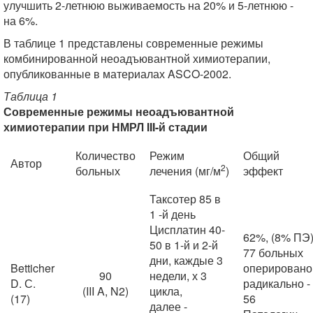
улучшить 2-летнюю выживаемость на 20% и 5-летнюю -
на 6%.
В таблице 1 представлены современные режимы
комбинированной неоадъювантной химиотерапии,
опубликованные в материалах ASCO-2002.
Таблица 1
Современные режимы неоадъювантной
химиотерапии при НМРЛ III-й стадии
Количество
Режим
Общий
Автор
2
больных
лечения (мг/м
)
эффект
Таксотер 85 в
1 -й день
Цисплатин 40-
62%, (8% ПЭ
50 в 1-й и 2-й
77 больных
дни, каждые 3
Betticher
оперировано
90
недели, х 3
D. С.
радикально -
(III A, N2)
цикла,
(17)
56
далее -