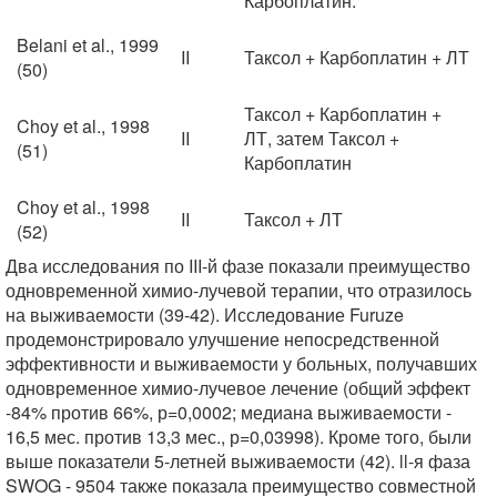
Карбоплатин.
Belani et al., 1999
II
Таксол + Карбоплатин + ЛТ
(50)
Таксол + Карбоплатин +
Choy et al., 1998
II
ЛТ, затем Таксол +
(51)
Карбоплатин
Choy et al., 1998
II
Таксол + ЛТ
(52)
Два исследования по III-й фазе показали преимущество
одновременной химио-лучевой терапии, что отразилось
на выживаемости (39-42). Исследование Furuze
продемонстрировало улучшение непосредственной
эффективности и выживаемости у больных, получавших
одновременное химио-лучевое лечение (общий эффект
-84% против 66%, р=0,0002; медиана выживаемости -
16,5 мес. против 13,3 мес., р=0,03998). Кроме того, были
выше показатели 5-летней выживаемости (42). ll-я фаза
SWOG - 9504 также показала преимущество совместной