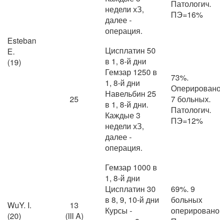
Патологич.
недели хЗ,
ПЭ=16%
далее -
операция.
Esteban
Цисплатин 50
E.
в 1, 8-й дни
(19)
Гемзар 1250 в
73%.
1, 8-й дни
Оперирован
Навельбин 25
25
7 больных.
в 1, 8-й дни.
Патологич.
Каждые 3
ПЭ=12%
недели хЗ,
далее -
операция.
Гемзар 1000 в
1, 8-й дни
Цисплатин 30
69%. 9
в 8, 9, 10-й дни
больных
WuY. I.
13
Курсы -
оперировано
(20)
(III A)