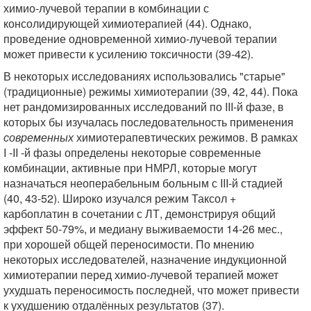
химио-лучевой терапии в комбинации с
консолидирующей химиотерапией (44). Однако,
проведение одновременной химио-лучевой терапии
может привести к усилению токсичности (39-42).
В некоторых исследованиях использовались "старые"
(традиционные) режимы химиотерапии (39, 42, 44). Пока
нет рандомизированных исследований по III-й фазе, в
которых бы изучалась последовательность применения
современных
химиотерапевтических режимов. В рамках
I -II -й фазы определены некоторые современные
комбинации, активные при НМРЛ, которые могут
назначаться неоперабельным больным с III-й стадией
(40, 43-52). Широко изучался режим Таксол +
карбоплатин в сочетании с ЛТ, демонстрируя общий
эффект 50-79%, и медиану выживаемости 14-26 мес.,
при хорошей общей переносимости. По мнению
некоторых исследователей, назначение индукционной
химиотерапии перед химио-лучевой терапией может
ухудшать переносимость последней, что может привести
к ухудшению отдалённых результатов (37).