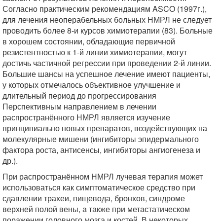
Согласно практическим рекомендациям ASCO (1997г.),
для лечения неоперабельных больных НМРЛ не следует
проводить более 8-и курсов химиотерапии (83). Больные
в хорошем состоянии, обладающие первичной
резистентностью к 1-й линии химиотерапии, могут
достичь частичной регрессии при проведении 2-й линии.
Большие шансы на успешное лечение имеют пациенты,
у которых отмечалось объективное улучшение и
длительный период до прогрессирования
Перспективным направлением в лечении
распространённого НМРЛ является изучение
принципиально новых препаратов, воздействующих на
молекулярные мишени (ингибиторы эпидермального
фактора роста, антисенсы, ингибиторы ангиогенеза и
др.).
При распространённом НМРЛ лучевая терапия может
использоваться как симптоматическое средство при
сдавлении трахеи, пищевода, бронхов, синдроме
верхней полой вены, а также при метастатическом
поражении головного мозга и костей. В некоторых