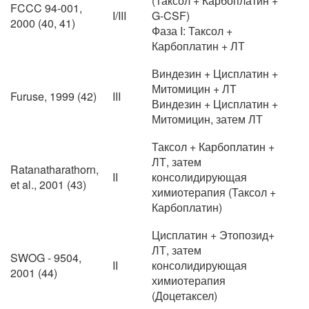
(Таксол + Карбоплатин +
FCCC 94-001,
I/III
G-CSF)
2000 (40, 41)
Фаза I: Таксол +
Карбоплатин + ЛТ
Виндезин + Цисплатин +
Митомицин + ЛТ
Furuse, 1999 (42)
III
Виндезин + Цисплатин +
Митомицин, затем ЛТ
Таксол + Карбоплатин +
ЛТ, затем
Ratanatharathorn,
II
консолидирующая
et al., 2001 (43)
химиотерапия (Таксол +
Карбоплатин)
Цисплатин + Этопозид+
ЛТ, затем
SWOG - 9504,
II
консолидирующая
2001 (44)
химиотерапия
(Доцетаксел)