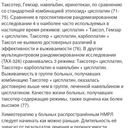
Таксотер, Гемзар, навельбин, иринотекан, по сравнению
со стандартной комбинацией этопозид+ цисплатин (71-
75). Сравнение в проспективном рандомизированном
исследовании 4-х наиболее часто используемых в
настоящее время режимов: цисплатин + Таксол, Гемзар
+ цисплатин, Таксотер + цисплатин, карбоплатин +
Таксол не выявило достоверных различий в
эффективности и выживаемости (76). В другом
мультицентровом рандомизированном исследовании
(TAX-326) сравнивались 3 режима: Таксотер+ цисплатин,
Таксотер+ карбоплатин и навельбин + цисплатин.
Выживаемость в группе больных, получавших
комбинацию Таксотер + цисплатин, оказалась
достоверно выше чем в группе, леченной навельбином и
цисплатином. Качество жизни больных, получавших
таксотер-содержащие режимы, также оценена как более
высокое (77).
Химиотерапию у больных распространённым НМРЛ
следует начинать как можно раньше. Длительность её
зависит от результатов лечения и переносимости.