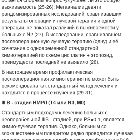
выживаемость (25-26). Метаанализ девяти
рандомизированных исследований, сравнивавших
результаты операции и лучевой терапии и одной
операции, не показал различий в выживаемости у
больных с N2 (27). В исследовании, сравнивавшем
послеоперационную лучевую терапию (одну) и её
сочетание с одновременной стандартной
химиотерапией по схеме цисплатин + этопозид,
преимуществ последней не выявило (28).
В настоящее время профилактическая
послеоперационная химиотерапия не может быть
рекомендована как стандартный метод лечения и
находится в процессе изучения (29-31).
Ill В - стадия НМРЛ (Т4 или N3, M0)
Стандартным подходом к лечению больных с
неоперабельной IIIB - стадией, при PS=0-1, является
химио-лучевая терапия. Однако, больным со
злокачественным плевритом редко проводится лучевая
терапия и их лечение подобно лечению больных с IV-й