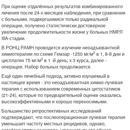
При оценке отдалённых результатов комбинированного
лечения после 24-х месяцев наблюдения, при сравнении
с больными, подвергшимися только радикальной
операции, получено статистически достоверное
увеличение продолжительности жизни у больных НМРЛ
IIIA-стадии.
В РОНЦ РАМН проводится изучение неоадъювантной
2
химиотерапии по схеме Гемзар -1250 мг/м
в 1, 8-й дни и
2
цисплатин 75 мг/м
в 1 -й день; х 3 курса, далее -
операция. Набор больных продолжается.
Ещё один лечебный подход, активно изучаемый в
настоящее время - это неоадъювантная химио-лучевая
терапия с использованием современных цитостатиков
(21-24), которые по предварительной оценке оказались
высокоэффективными и хорошо переносимыми.
Большинство ретроспективных исследований
подтверждают, что послеоперационная лучевая терапия
уменьшает частоту местных рецидивов, однако,
остаётся спорным вопрос -улучшает ли это общую