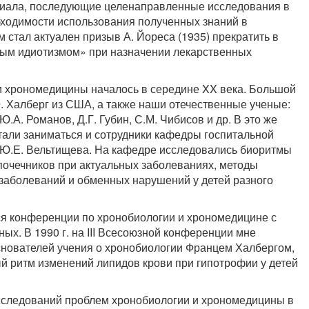
риала, последующие целенаправленные исследования в
бходимости использования полученных знаний в
м стал актуален призыв А. Йореса (1935) прекратить в
ым идиотизмом» при назначении лекарственных
и хрономедицины началось в середине XX века. Большой
Ф. Халберг из США, а также наши отечественные ученые:
Ю.А. Романов, Д.Г. Губин, С.М. Чибисов и др. В это же
али заниматься и сотрудники кафедры госпитальной
и Ю.Е. Вельтищева. На кафедре исследовались биоритмы
дпочечников при актуальных заболеваниях, методы
 заболеваний и обменных нарушений у детей разного
ся конференции по хронобиологии и хрономедицине с
х. В 1990 г. на III Всесоюзной конференции мне
снователей учения о хронобиологии Францем Халбергом,
й ритм изменений липидов крови при гипотрофии у детей
исследований проблем хронобиологии и хрономедицины в