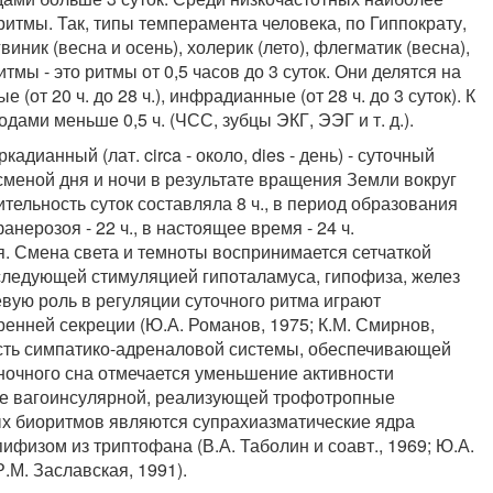
итмы. Так, типы темперамента человека, по Гиппократу,
иник (весна и осень), холерик (лето), флегматик (весна),
тмы - это ритмы от 0,5 часов до 3 суток. Они делятся на
е (от 20 ч. до 28 ч.), инфрадианные (от 28 ч. до 3 суток). К
ами меньше 0,5 ч. (ЧСС, зубцы ЭКГ, ЭЭГ и т. д.).
дианный (лат. circa - около, dies - день) - суточный
сменой дня и ночи в результате вращения Земли вокруг
тельность суток составляла 8 ч., в период образования
анерозоя - 22 ч., в настоящее время - 24 ч.
. Смена света и темноты воспринимается сетчаткой
следующей стимуляцией гипоталамуса, гипофиза, желез
вую роль в регуляции суточного ритма играют
ренней секреции (Ю.А. Романов, 1975; К.М. Смирнов,
ость симпатико-адреналовой системы, обеспечивающей
ночного сна отмечается уменьшение активности
ие вагоинсулярной, реализующей трофотропные
х биоритмов являются супрахиазматические ядра
физом из триптофана (В.А. Таболин и соавт., 1969; Ю.А.
Р.М. Заславская, 1991).