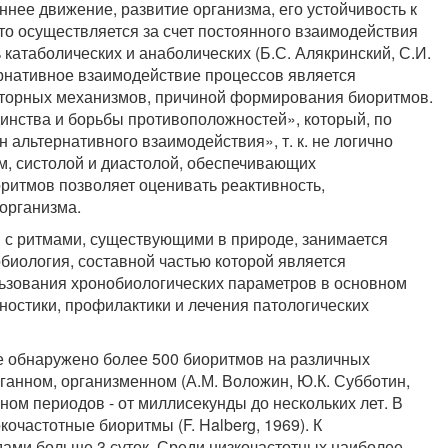
нее движение, развитие организма, его устойчивость к
о осуществляется за счет постоянного взаимодействия
катаболических и анаболических (Б.С. Алякринский, С.И.
тернативное взаимодействие процессов является
аторных механизмов, причиной формирования биоритмов.
инства и борьбы противоположностей», который, по
 альтернативного взаимодействия», т. к. не логично
м, систолой и диастолой, обеспечивающих
итмов позволяет оценивать реактивность,
организма.
и с ритмами, существующими в природе, занимается
биология, составной частью которой является
ьзования хронобиологических параметров в основном
ностики, профилактики и лечения патологических
е обнаружено более 500 биоритмов на различных
рганном, организменном (А.М. Воложин, Ю.К. Субботин,
ном периодов - от миллисекунды до нескольких лет. В
кочастотные биоритмы (F. Halberg, 1969). К
ами больше 3 суток. Среди низкочастотных наиболее