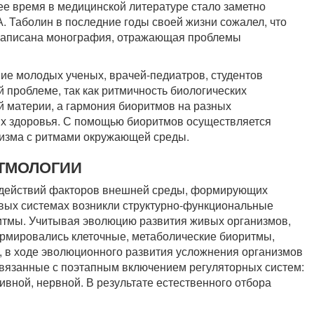
ее время в медицинской литературе стало заметно
. Таболин в последние годы своей жизни сожалел, что
 написана монография, отражающая проблемы
ние молодых ученых, врачей-педиатров, студентов
й проблеме, так как ритмичность биологических
й материи, а гармония биоритмов на разных
их здоровья. С помощью биоритмов осуществляется
изма с ритмами окружающей среды.
ТМОЛОГИИ
здействий факторов внешней среды, формирующих
ивых системах возникли структурно-функциональные
итмы. Учитывая эволюцию развития живых организмов,
рмировались клеточные, метаболические биоритмы,
, в ходе эволюционного развития усложнения организмов
вязанные с поэтапным включением регуляторных систем:
ивной, нервной. В результате естественного отбора