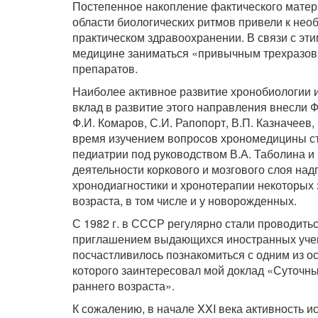
Постепенное накопление фактического мате
области биологических ритмов привели к нео
практическом здравоохранении. В связи с эти
медицине заниматься «привычным трехразов
препаратов.
Наиболее активное развитие хронобиологии 
вклад в развитие этого направления внесли 
Ф.И. Комаров, С.И. Рапопорт, В.П. Казначеев, 
время изучением вопросов хрономедицины ст
педиатрии под руководством В.А. Таболина 
деятельности коркового и мозгового слоя на
хронодиагностики и хронотерапии некоторых
возраста, в том числе и у новорожденных.
С 1982 г. в СССР регулярно стали проводить
приглашением выдающихся иностранных учены
посчастливилось познакомиться с одним из о
которого заинтересовал мой доклад «Суточны
раннего возраста».
К сожалению, в начале XXI века активность 