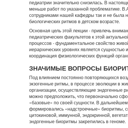
педиатрии значительно снизилась. В настоящ
меньше работ по указанной проблематике. В.А
сотрудниками нашей кафедры так и не была
биологических ритмов в детском возрасте.
Основная цель этой лекции - привлечь внима
педиатрических факультетов к этой актуально
процессов - фундаментальное свойство живо
иерархических уровнях является сущностью 
координация физиологических функций орган
ЗНАЧИМЫЕ ВОПРОСЫ БИОРИ
Под влиянием постоянно повторяющихся во
экзогенные ритмы, в процессе эволюции в ж
организации, осуществляющие эндогенные р
можно предположить, что первоначально сфо
«базовые» по своей сущности. В дальнейшем
формировались «надстроечные» биоритмы, с
цитокиновой, иммунной, эндокринной, вегетат
эндогенные биоритмы закрепились в геноме.