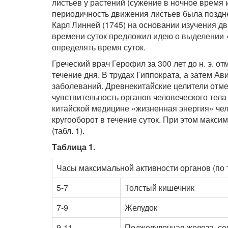
листьев у растений (сужение в ночное время 
периодичность движения листьев была позд
Карл Линней (1745) на основании изучения дв
времени суток предложил идею о выделении 
определять время суток.
Греческий врач Герофил за 300 лет до н. э. о
течение дня. В трудах Гиппократа, а затем А
заболеваний. Древнекитайские целители отме
чувствительность органов человеческого тел
китайской медицине «жизненная энергия» чел
кругооборот в течение суток. При этом макси
(табл. 1).
Таблица 1.
Часы максимальной активности органов (по
5-7
Толстый кишечник
7-9
Желудок
9-11
Поджелудочная железа, се