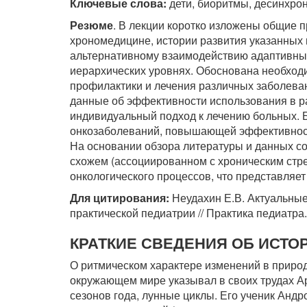
Ключевые слова:
дети, биоритмы, десинхро
Резюме
. В лекции коротко изложены общие 
хрономедицине, истории развития указанных
альтернативному взаимодействию адаптивны
иерархических уровнях. Обоснована необходи
профилактики и лечения различных заболева
данные об эффективности использования в р
индивидуальный подход к лечению больных. 
онкозаболеваний, повышающей эффективность
На основании обзора литературы и данных с
схожем (ассоциированном с хроническим стре
онкологического процессов, что представляет
Для цитирования:
Неудахин Е.В. Актуальные
практической педиатрии // Практика педиатра. 
КРАТКИЕ СВЕДЕНИЯ ОБ ИСТ
О ритмическом характере изменений в природ
окружающем мире указывал в своих трудах Ар
сезонов года, лунные циклы. Его ученик Андро