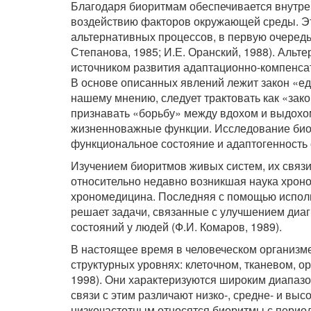
Благодаря биоритмам обеспечивается внутрен
воздействию факторов окружающей среды. Эт
альтернативных процессов, в первую очередь 
Степанова, 1985; И.Е. Оранский, 1988). Аль
источником развития адаптационно-компенс
В основе описанных явлений лежит закон «ед
нашему мнению, следует трактовать как «закон
признавать «борьбу» между вдохом и выдохо
жизненноважные функции. Исследование биор
функциональное состояние и адаптогенность 
Изучением биоритмов живых систем, их связ
относительно недавно возникшая наука хроно
хрономедицина. Последняя с помощью испол
решает задачи, связанные с улучшением диаг
состояний у людей (Ф.И. Комаров, 1989).
В настоящее время в человеческом организм
структурных уровнях: клеточном, тканевом, о
1998). Они характеризуются широким диапазо
связи с этим различают низко-, средне- и высо
низкочастотным относятся биоритмы с период