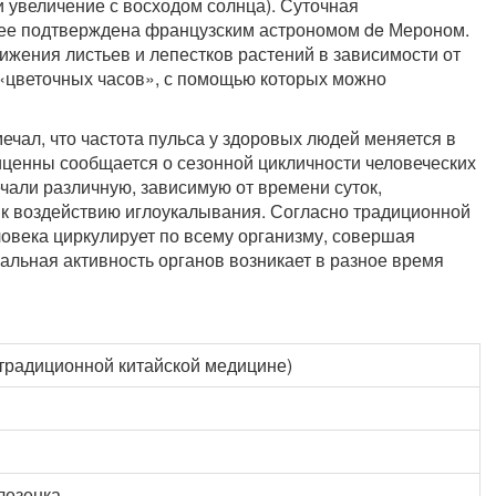
и увеличение с восходом солнца). Суточная
нее подтверждена французским астрономом de Мероном.
ижения листьев и лепестков растений в зависимости от
«цветочных часов», с помощью которых можно
тмечал, что частота пульса у здоровых людей меняется в
виценны сообщается о сезонной цикличности человеческих
чали различную, зависимую от времени суток,
а к воздействию иглоукалывания. Согласно традиционной
овека циркулирует по всему организму, совершая
мальная активность органов возникает в разное время
 традиционной китайской медицине)
лезенка