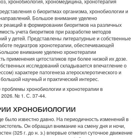
ноз, хронобиология, хрономедицина, хронотерапия
представления о биоритмах организма, хронобиологии и
 направлений. Большое внимание уделено
х реакций в формировании биоритмов на различных
мость учета биоритмов при разработке методов
ний у детей. Представлены литературные и собственные
аботе педиатров хронотерапии, обеспечивающей
Большое внимание уделено хронотерапии
 применения цитостатиков при более низкой их дозе.
обственных исследований складывается впечатление о
ссом) характере патогенеза атеросклеротического и
 большой научный и практический интерес.
 проблемы хронобиологии и хронотерапии в
2026. № 1. С. 37-44.
ОРИИ ХРОНОБИОЛОГИИ
е было известно давно. На периодичность изменений в
истотель. Он обращал внимание на смену дня и ночи,
стен (325 г. до н. э.) впервые отметил суточное движение