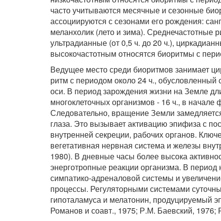
часто учитываются месячные и сезонные биор
ассоциируются с сезонами его рождения: сангв
меланхолик (лето и зима). Среднечастотные ри
ультрадианные (от 0,5 ч. до 20 ч.), циркадианны
высокочастотным относятся биоритмы с период
Ведущее место среди биоритмов занимает цирка
ритм с периодом около 24 ч., обусловленный 
оси. В период зарождения жизни на Земле дли
многоклеточных организмов - 16 ч., в начале ф
Следовательно, вращение Земли замедляется
глаза. Это вызывает активацию эпифиза с по
внутренней секреции, рабочих органов. Ключе
вегетативная нервная система и железы внут
1980). В дневные часы более высока активн
энерготропные реакции организма. В период 
симпатико-адреналовой системы и увеличен
процессы. Регуляторными системами суточны
гипоталамуса и мелатонин, продуцируемый эпи
Романов и соавт., 1975; Р.М. Баевский, 1976; 