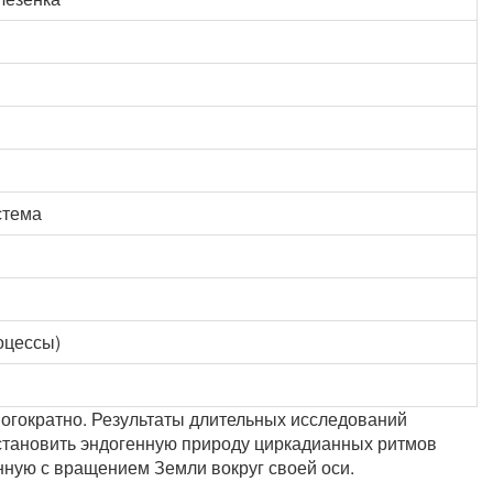
стема
оцессы)
огократно. Результаты длительных исследований
становить эндогенную природу циркадианных ритмов
нную с вращением Земли вокруг своей оси.