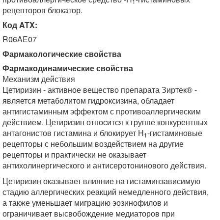
1
рецепторов блокатор.
Код ATX:
R06AE07
Фармакологические свойства
Фармакодинамические свойства
Механизм действия
Цетиризин - активное вещество препарата Зиртек® -
является метаболитом гидроксизина, обладает
антигистаминным эффектом с противоаллергическим
действием. Цетиризин относится к группе конкурентных
антагонистов гистамина и блокирует H
-гистаминовые
1
рецепторы с небольшим воздействием на другие
рецепторы и практически не оказывает
антихолинергического и антисеротонинового действия.
Цетиризин оказывает влияние на гистаминзависимую
стадию аллергических реакций немедленного действия,
а также уменьшает миграцию эозинофилов и
ограничивает высвобождение медиаторов при