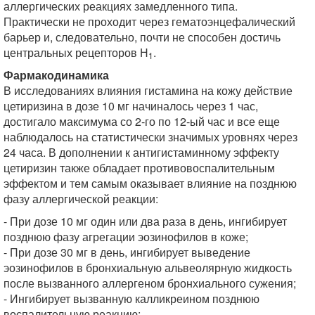
аллергических реакциях замедленного типа.
Практически не проходит через гематоэнцефалический
барьер и, следовательно, почти не способен достичь
центральных рецепторов Н
.
1
Фармакодинамика
В исследованиях влияния гистамина на кожу действие
цетиризина в дозе 10 мг начиналось через 1 час,
достигало максимума со 2-го по 12-ый час и все еще
наблюдалось на статистически значимых уровнях через
24 часа. В дополнении к антигистаминному эффекту
цетиризин также обладает противовоспалительным
эффектом и тем самым оказывает влияние на позднюю
фазу аллергической реакции:
- При дозе 10 мг один или два раза в день, ингибирует
позднюю фазу агрегации эозинофилов в коже;
- При дозе 30 мг в день, ингибирует выведение
эозинофилов в бронхиальную альвеолярную жидкость
после вызванного аллергеном бронхиального сужения;
- Ингибирует вызванную калликреином позднюю
воспалительную реакцию;