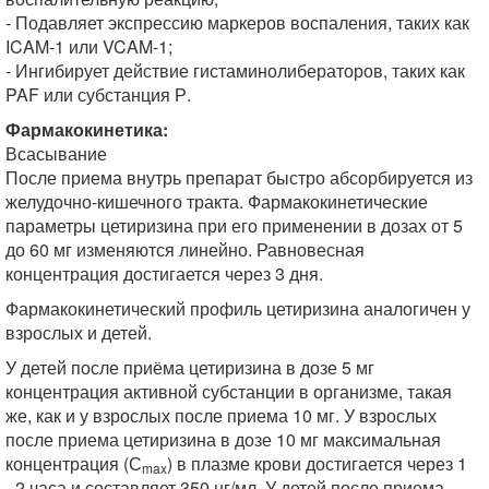
- Подавляет экспрессию маркеров воспаления, таких как
ICAM-1 или VCAM-1;
- Ингибирует действие гистаминолибераторов, таких как
PAF или субстанция Р.
Фармакокинетика:
Всасывание
После приема внутрь препарат быстро абсорбируется из
желудочно-кишечного тракта. Фармакокинетические
параметры цетиризина при его применении в дозах от 5
до 60 мг изменяются линейно. Равновесная
концентрация достигается через 3 дня.
Фармакокинетический профиль цетиризина аналогичен у
взрослых и детей.
У детей после приёма цетиризина в дозе 5 мг
концентрация активной субстанции в организме, такая
же, как и у взрослых после приема 10 мг. У взрослых
после приема цетиризина в дозе 10 мг максимальная
концентрация (С
) в плазме крови достигается через 1
max
- 2 часа и составляет 350 нг/мл. У детей после приема