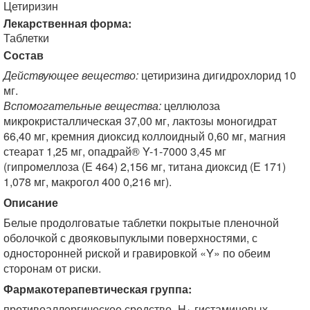
Цетиризин
Лекарственная форма:
Таблетки
Состав
Действующее вещество:
цетиризина дигидрохлорид 10
мг.
Вспомогательные вещества:
целлюлоза
микрокристаллическая 37,00 мг, лактозы моногидрат
66,40 мг, кремния диоксид коллоидный 0,60 мг, магния
стеарат 1,25 мг, опадрай® Y-1-7000 3,45 мг
(гипромеллоза (Е 464) 2,156 мг, титана диоксид (Е 171)
1,078 мг, макрогол 400 0,216 мг).
Описание
Белые продолговатые таблетки покрытые пленочной
оболочкой с двояковыпуклыми поверхностями, с
односторонней риской и гравировкой «Y» по обеим
сторонам от риски.
Фармакотерапевтическая группа:
противоаллергическое средство -H
-гистаминовых