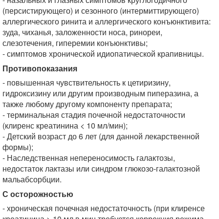
(персистирующего) и сезонного (интермиттирующего)
аллергического ринита и аллергического конъюнктивита:
зуда, чиханья, заложенности носа, ринореи,
слезотечения, гиперемии конъюнктивы;
- симптомов хронической идиопатической крапивницы.
Противопоказания
- повышенная чувствительность к цетиризину,
гидроксизину или другим производным пиперазина, а
также любому другому компоненту препарата;
- терминальная стадия почечной недостаточности
(клиренс креатинина < 10 мл/мин);
- Детский возраст до 6 лет (для данной лекарственной
формы);
- Наследственная непереносимость галактозы,
недостаток лактазы или синдром глюкозо-галактозной
мальабсорбции.
С осторожностью
- хроническая почечная недостаточность (при клиренсе
креатинина > 10 мл в мин требуется коррекция режима