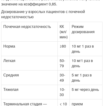
значение на коэффициент 0,85.
Дозирование у взрослых пациентов с почечной
недостаточностью
Почечная недостаточность
КК
Режим
(мл/
дозирования
мин)
Норма
≥80
10 мг 1 раз в
день
Легкая
50-
10 мг1 раз в
79
день
Средняя
30-
5 мг 1 раз в
49
день
Тяжелая
10-
5 мг через день
30
Терминальная стадия —
< 10
прием