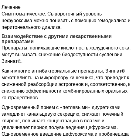
Лечение
Симптоматическое. Сывороточный уровень
цефуроксима можно понизить с помощью гемодиализа и
перитонеального диализа.
Взаимодействие с другими лекарственными
препаратами
Препараты, понижающие кислотность желудочного сока,
могут вызывать снижение биодоступности суспензии
Зиннат®.
Как и многие антибактериальные препараты, Зиннат®
может влиять на микрофлору кишечника, что приводит к
сниженной реабсорбции эстрогенов и, соответственно, к
снижению эффективности комбинированных оральных
контрацептивов.
Одновременный прием с «петлевыми» диуретиками
замедляет канальцевую секрецию, снижает почечный
клиренс, повышает концентрацию в плазме и
увеличивает период полувыведения цефуроксима.
Одновременное введение цефуроксима и пробенецида