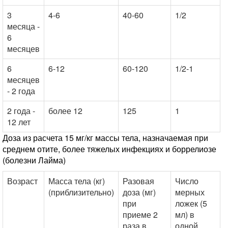
3
4-6
40-60
1/2
месяца -
6
месяцев
6
6-12
60-120
1/2-1
месяцев
- 2 года
2 года -
более 12
125
1
12 лет
Доза из расчета 15 мг/кг массы тела, назначаемая при
среднем отите, более тяжелых инфекциях и боррелиозе
(болезни Лайма)
Возраст
Масса тела (кг)
Разовая
Число
(приблизительно)
доза (мг)
мерных
при
ложек (5
приеме 2
мл) в
раза в
одной