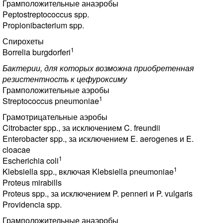
Грамположительные анаэробы
Peptostreptococcus spp.
Propionibacterium spp.
Спирохеты
1
Borrelia burgdorferi
Бактерии, для которых возможна приобретенная
резистентность к цефуроксиму
Грамположительные аэробы
1
Streptococcus pneumoniae
Грамотрицательные аэробы
Citrobacter spp., за исключением C. freundii
Enterobacter spp., за исключением E. aerogenes и E.
cloacae
1
Escherichia coli
1
Klebsiella spp., включая Klebsiella pneumoniae
Proteus mirabills
Proteus spp., за исключением P. penneri и P. vulgaris
Providencia spp.
Грамположительные анаэробы