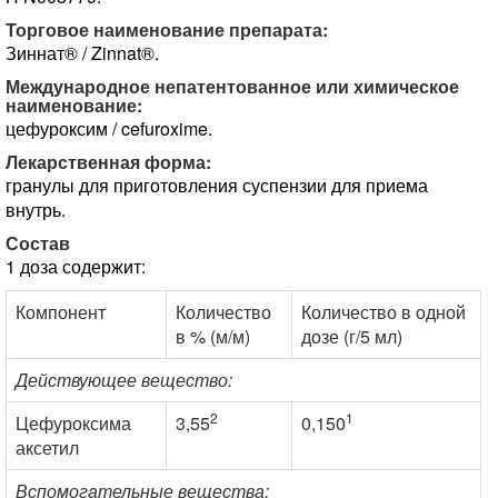
Торговое наименование препарата:
Зиннат® / Zinnat®.
Международное непатентованное или химическое
наименование:
цефуроксим / cefuroxime.
Лекарственная форма:
гранулы для приготовления суспензии для приема
внутрь.
Состав
1 доза содержит:
Компонент
Количество
Количество в одной
в % (м/м)
дозе (г/5 мл)
Действующее вещество:
2
1
Цефуроксима
3,55
0,150
аксетил
Вспомогательные вещества: