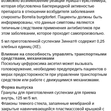
возможно возникновение реакции Яриша-Герксгеймера,
которая обусловлена бактерицидной активностью
препарата в отношении возбудителя заболевания
спирохеты Borrelia burgdorferi. Пациенты должны быть
информированы, что данные симптомы являются
типичным следствием применения антибиотиков при
этом заболевании, которое проходит самопроизвольно.
5 мл приготовленной суспензии Зиннат® содержит 0,25
хлебных единиц (ХЕ).
Влияние на способность управлять транспортными
средствами, механизмами
Поскольку цефуроксима аксетил может вызывать
головокружение, необходимо предупредить пациентов о
мерах предосторожности при управлении транспортным
средством или работе с движущимися механизмами.
Форма выпуска
Гранулы для приготовления суспензии для приема
внутрь, 125 мг/5 мл.
Флаконы темного стекла, запаянные мембраной и
закрытые навинчивающейся пластмассовой крышкой с