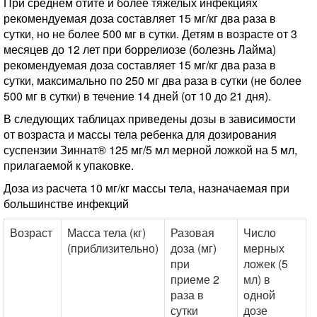
При среднем отите и более тяжелых инфекциях
рекомендуемая доза составляет 15 мг/кг два раза в
сутки, но не более 500 мг в сутки. Детям в возрасте от 3
месяцев до 12 лет при боррелиозе (болезнь Лайма)
рекомендуемая доза составляет 15 мг/кг два раза в
сутки, максимально по 250 мг два раза в сутки (не более
500 мг в сутки) в течение 14 дней (от 10 до 21 дня).
В следующих таблицах приведены дозы в зависимости
от возраста и массы тела ребенка для дозирования
суспензии Зиннат® 125 мг/5 мл мерной ложкой на 5 мл,
прилагаемой к упаковке.
Доза из расчета 10 мг/кг массы тела, назначаемая при
большинстве инфекций
Возраст
Масса тела (кг)
Разовая
Число
(приблизительно)
доза (мг)
мерных
при
ложек (5
приеме 2
мл) в
раза в
одной
сутки
дозе