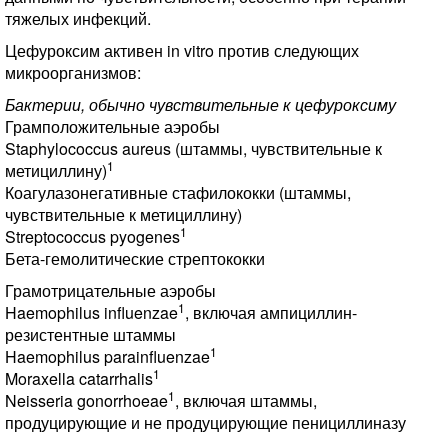
тяжелых инфекций.
Цефуроксим активен in vitro против следующих
микроорганизмов:
Бактерии, обычно чувствительные к цефуроксиму
Грамположительные аэробы
Staphylococcus aureus (штаммы, чувствительные к
1
метициллину)
Коагулазонегативные стафилококки (штаммы,
чувствительные к метициллину)
1
Streptococcus pyogenes
Бета-гемолитические стрептококки
Грамотрицательные аэробы
1
Haemophilus influenzae
, включая ампициллин-
резистентные штаммы
1
Haemophilus parainfluenzae
1
Moraxella catarrhalis
1
Neisseria gonorrhoeae
, включая штаммы,
продуцирующие и не продуцирующие пенициллиназу