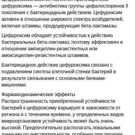
цефуроксима — антибиотика группы цефалоспоринов II
поколения с бактерицидным действием. Цефуроксим
активен в отношении широкого спектра возбудителей,
включая штаммы, продуцирующие бета-лактамазы.
Цефуроксим обладает устойчивостью к действию
бактериальных бета-лактамаз, поэтому эффективен в
отношении ампициллин-резистентных или
амоксициллин-резистентных штаммов.
Бактерицидное действие цефуроксима связано с
подавлением синтеза клеточной стенки бактерий в
результате связывания с основными белками-
мишенями.
Фармакодинамические эффекты
Распространенность приобретенной устойчивости
бактерий к цефуроксиму варьирует в зависимости от
региона и с течением времени, у определенных видов
микроорганизмов устойчивость может быть очень
высокой. Предпочтительно располагать локальными
данными по чувствительности, особенно при терапии