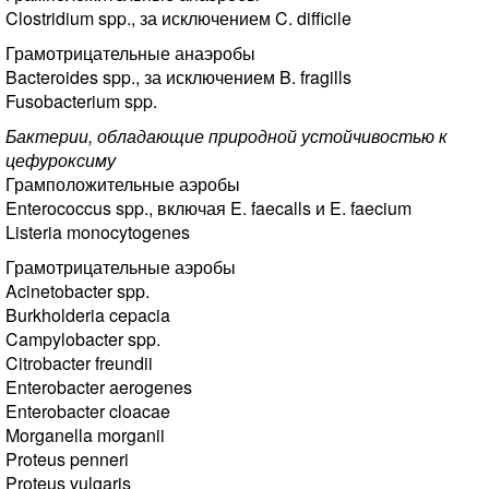
Clostridium spp., за исключением C. difficile
Грамотрицательные анаэробы
Bacteroides spp., за исключением B. fragills
Fusobacterium spp.
Бактерии, обладающие природной устойчивостью к
цефуроксиму
Грамположительные аэробы
Enterococcus spp., включая E. faecalls и E. faecium
Listeria monocytogenes
Грамотрицательные аэробы
Acinetobacter spp.
Burkholderia cepacia
Campylobacter spp.
Citrobacter freundii
Enterobacter aerogenes
Enterobacter cloacae
Morganella morganii
Proteus penneri
Proteus vulgaris