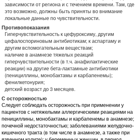
зависимости от региона и с течением времени. Там, где
это возможно, должны быть приняты во внимание
локальные данные по чувствительности.
Противопоказания
Гиперчувствительность к цефуроксиму, другим
цефалоспориновым антибиотикам; к аспартаму и
другим вспомогательным веществам;
наличие в анамнезе тяжелых реакций
гиперчувствительности (в т.ч. анафилактические
реакции) на другие бета-лактамные антибиотики
(пенициллины, монобактамы и карбапенемы);
фенилкетонурия;
детский возраст до 3 месяцев.
С осторожностью
Следует соблюдать осторожность при применении у
пациентов с нетяжелыми аллергическими реакциями на
пенициллины, монобактамы и карбапенемы в анамнезе;
почечной недостаточностью; заболеваниями желудочно-
кишечного тракта (в том числе в анамнезе, а также при
язвенном колите); у беременных женщин, в период