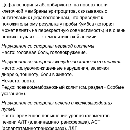
Цефалоспорины абсорбируются на поверхности
клеточной мембраны эритроцитов, связываясь с
антителами к цефалоспоринам, что приводит к
положительному результату пробы Кумбса (которая
может влиять на перекрестную совместимость) и в очень
редких случаях — к гемолитической анемии.
Нарушения со стороны нервной системы
Часто: головная боль, головокружение.
Нарушения со стороны желудочно-кишечного тракта
Часто: желудочно-кишечные нарушения, включая
диарею, тошноту, боли в животе.
Нечасто: рвота.
Редко: псевдомембранозный колит (см. раздел «Особые
указания»).
Нарушения со стороны печени и желчевыводящих
путей
Часто: временное повышение уровня ферментов
печени АЛТ (аланинаминотрансфераза), АСТ
(аспартатаминотрансфераза), ЛДГ