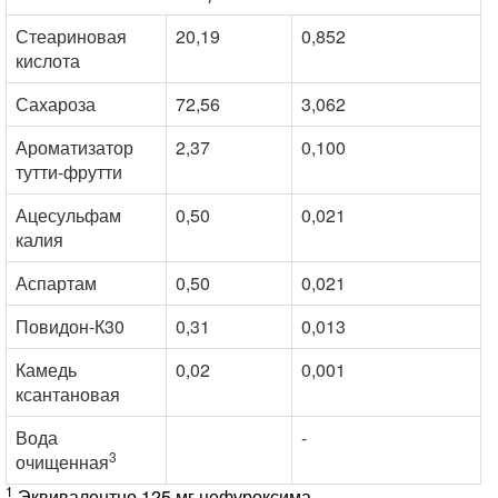
Стеариновая
20,19
0,852
кислота
Сахароза
72,56
3,062
Ароматизатор
2,37
0,100
тутти-фрутти
Ацесульфам
0,50
0,021
калия
Аспартам
0,50
0,021
Повидон-К30
0,31
0,013
Камедь
0,02
0,001
ксантановая
Вода
-
3
очищенная
1
Эквивалентно 125 мг цефуроксима.