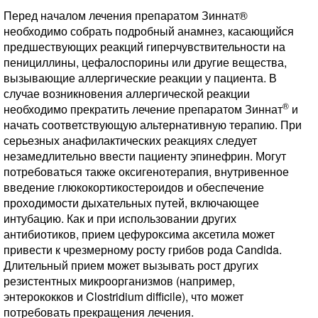
Перед началом лечения препаратом Зиннат®
необходимо собрать подробный анамнез, касающийся
предшествующих реакций гиперчувствительности на
пенициллины, цефалоспорины или другие вещества,
вызывающие аллергические реакции у пациента. В
случае возникновения аллергической реакции
®
необходимо прекратить лечение препаратом Зиннат
и
начать соответствующую альтернативную терапию. При
серьезных анафилактических реакциях следует
незамедлительно ввести пациенту эпинефрин. Могут
потребоваться также оксигенотерапия, внутривенное
введение глюкокортикостероидов и обеспечение
проходимости дыхательных путей, включающее
интубацию. Как и при использовании других
антибиотиков, прием цефуроксима аксетила может
привести к чрезмерному росту грибов рода Candida.
Длительный прием может вызывать рост других
резистентных микроорганизмов (например,
энтерококков и Clostridium difficile), что может
потребовать прекращения лечения.