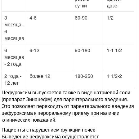
сутки
дозе
3
4-6
60-90
1/2
месяца -
6
месяцев
6
6-12
90-180
1-1 1/2
месяцев
- 2 года
2 года -
более 12
180-250
1 1/2-2
12 лет
Цефуроксим выпускается также в виде натриевой соли
(препарат Зинацеф®) для парентерального введения.
Это позволяет переходить от парентерального введения
цефуроксима к пероральному приему при наличии
клинических показаний.
Пациенты с нарушением функции почек
Выведение цефуроксима осуществляется