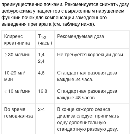
преимущественно почками. Рекомендуется снижать дозу
цефуроксима у пациентов с выраженным нарушением
функции почек для компенсации замедленного
выведения препарата (см. таблицу ниже).
Клиренс
T
Рекомендуемая доза
1/2
креатинина
(часы)
≥ 30 мл/мин
1,4-
Не требуется коррекции дозы.
2,4
10-29 мл/
4,6
Стандартная разовая доза
мин
каждые 24 часа.
< 10 мл/мин
16,8
Стандартная разовая доза
каждые 48 часов.
Во время
2-4
В конце каждого сеанса
гемодиализа
диализа следует принимать
одну дополнительную
стандартную разовую дозу.