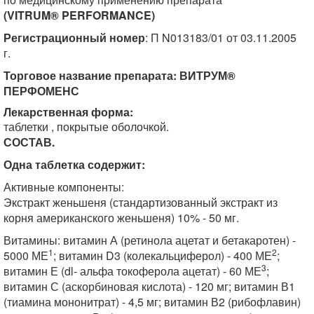
(VITRUM® PERFORMANCE)
Регистрационный номер
: П N013183/01 от 03.11.2005
г.
Торговое название препарата: ВИТРУМ®
ПЕРФОМЕНС
Лекарственная форма:
таблетки , покрытые оболочкой.
СОСТАВ.
Одна таблетка содержит:
Активные компоненты:
Экстракт женьшеня (стандартизованный экстракт из
корня американского женьшеня) 10% - 50 мг.
Витамины: витамин А (ретинола ацетат и бетакаротен) -
1
2
5000 МЕ
; витамин D3 (колекальциферол) - 400 МЕ
;
3
витамин Е (dl- альфа токоферола ацетат) - 60 МЕ
;
витамин С (аскорбиновая кислота) - 120 мг; витамин В1
(тиамина мононитрат) - 4,5 мг; витамин В2 (рибофлавин)