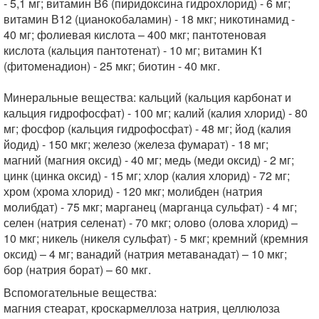
- 5,1 мг; витамин В6 (пиридоксина гидрохлорид) - 6 мг;
витамин В12 (цианокобаламин) - 18 мкг; никотинамид -
40 мг; фолиевая кислота – 400 мкг; пантотеновая
кислота (кальция пантотенат) - 10 мг; витамин К1
(фитоменадион) - 25 мкг; биотин - 40 мкг.
Минеральные вещества: кальций (кальция карбонат и
кальция гидрофосфат) - 100 мг; калий (калия хлорид) - 80
мг; фосфор (кальция гидрофосфат) - 48 мг; йод (калия
йодид) - 150 мкг; железо (железа фумарат) - 18 мг;
магний (магния оксид) - 40 мг; медь (меди оксид) - 2 мг;
цинк (цинка оксид) - 15 мг; хлор (калия хлорид) - 72 мг;
хром (хрома хлорид) - 120 мкг; молибден (натрия
молибдат) - 75 мкг; марганец (марганца сульфат) - 4 мг;
селен (натрия селенат) - 70 мкг; олово (олова хлорид) –
10 мкг; никель (никеля сульфат) - 5 мкг; кремний (кремния
оксид) – 4 мг; ванадий (натрия метаванадат) – 10 мкг;
бор (натрия борат) – 60 мкг.
Вспомогательные вещества:
магния стеарат, кроскармеллоза натрия, целлюлоза