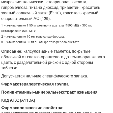
микрокристаллическая, стеариновая кислота,
гипромеллоза; титана диоксид, триацетин, краситель
желтый солнечный закат (Е110), краситель красный
очаровательный АС (129).
1 – эквивалентно 1,55 мг ретинола ацетата (4500 МЕ) и 300 мкг
бетакаротена (500 МЕ);
2 – эквивалентно 10 мкг колекальциферола;
3 – эквивалентно 60 мг dl- альфа токоферола ацетата.
Описание:
капсуловидные таблетки, покрытые
оболочкой от светло-оранжевого до темно-оранжевого
цвета, с разделительной риской с одной стороны
таблетки.
Допускается наличие специфического запаха.
Фармакотерапевтическая группа
Поливитамины+минералы+экстракт женьшеня
Код АТХ:
[А11ВА]
Фармакологические свойства:
определяются комплексом витаминов, минеральных