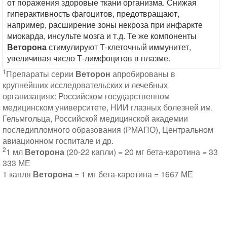
от поражения здоровые ткани организма. Снижая
гиперактивность фагоцитов, предотвращают,
например, расширение зоны некроза при инфаркте
миокарда, инсульте мозга и т.д. Те же компоненты
Веторона
стимулируют Т-клеточный иммунитет,
увеличивая число Т-лимфоцитов в плазме.
1
Препараты серии
Веторон
апробированы в
крупнейших исследовательских и лечебных
организациях: Российском государственном
медицинском университете, НИИ глазных болезней им.
Гельмгольца, Российской медицинской академии
последипломного образования (РМАПО), Центральном
авиационном госпитале и др.
2
1 мл
Веторона
(20-22 капли) = 20 мг бета-каротина = 33
333 МЕ
1 капля
Веторона
= 1 мг бета-каротина = 1667 МЕ