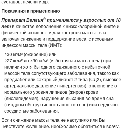
суставов, печени и др.
Показания к применению
®
Препарат Велгия
применяется у взрослых от 18
лет
в качестве дополнения к низкокалорийной диете и
физической активности для контроля массы тела,
включая снижение и поддержание веса, с исходным
индексом массы тела (ИМТ):
≥30 кг/м² (ожирение) или
≥27 кг/м² до <30 кг/м² (избыточная масса тела) при
наличии хотя бы одного связанного с избыточной
массой тела сопутствующего заболевания, такого как
предиабет или сахарный диабет 2 типа (СД2), высокое
артериальное давление (гипертензия), отклонение от
нормального уровня липидов (жиров) крови
(дислипидемия), нарушения дыхания во время сна
(синдром обструктивного апноэ во сне) или сердечно-
сосудистые заболевания.
Если снижение массы тела не наступило или Вы
чувствуете ухудшение, необходимо обратиться к врачу.