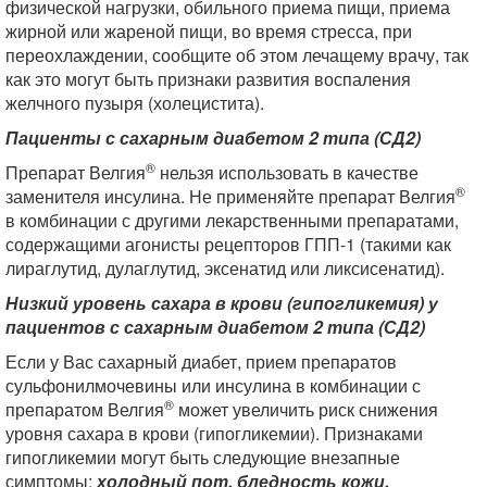
физической нагрузки, обильного приема пищи, приема
жирной или жареной пищи, во время стресса, при
переохлаждении, сообщите об этом лечащему врачу, так
как это могут быть признаки развития воспаления
желчного пузыря (холецистита).
Пациенты с сахарным диабетом 2 типа (СД2)
®
Препарат Велгия
нельзя использовать в качестве
®
заменителя инсулина. Не применяйте препарат Велгия
в комбинации с другими лекарственными препаратами,
содержащими агонисты рецепторов ГПП-1 (такими как
лираглутид, дулаглутид, эксенатид или ликсисенатид).
Низкий уровень сахара в крови (гипогликемия) у
пациентов с сахарным диабетом 2 типа (СД2)
Если у Вас сахарный диабет, прием препаратов
сульфонилмочевины или инсулина в комбинации с
®
препаратом Велгия
может увеличить риск снижения
уровня сахара в крови (гипогликемии). Признаками
гипогликемии могут быть следующие внезапные
симптомы:
холодный пот, бледность кожи,