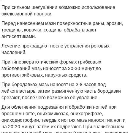
При сильном шелушении возможно использование
окклюзионной повязки.
Перед нанесением мази поверхностные раны, эрозии,
трещины, корочки, ссадины обрабатывают
антисептиками.
Лечение прекращают после устранения роговых
наслоений.
При гиперкератотических формах грибковых
заболеваний мазь наносят за 20-30 минут до
противогрибковых, наружных средств.
При бородавках мазь наносят на 2-8 часов под
лейкопластырь, затем размягченную часть бородавки
срезают, после чего возможно ее удаление.
Для облегчения подрезания и обработки ногтей при
вросшем ногте, онихомикозах, онихогрифозе,
ониходистрофии, твердых ногтях мазь наносят на ногти
на 20-30 минут, затем их подрезают. При значительном
утолщении ногтей мазь наносят 2 раза в день, заклеивая