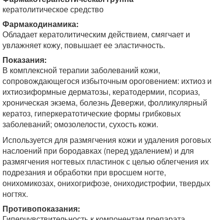
кератолитическое средство
Фармакодинамика:
Обладает кератолитическим действием, смягчает и
увлажняет кожу, повышает ее эластичность.
Показания:
В комплексной терапии заболеваний кожи,
сопровождающегося избыточным ороговением: ихтиоз и
ихтиозиформные дерматозы, кератодермии, псориаз,
хроническая экзема, болезнь Девержи, фолликулярный
кератоз, гиперкератотические формы грибковых
заболеваний; омозолелости, сухость кожи.
Используется для размягчения кожи и удаления роговых
наслоений при бородавках (перед удалением) и для
размягчения ногтевых пластинок с целью облегчения их
подрезания и обработки при вросшем ногте,
онихомикозах, онихогрифозе, ониходистрофии, твердых
ногтях.
Противопоказания:
Гиперчувствительность к компонентам препарата.