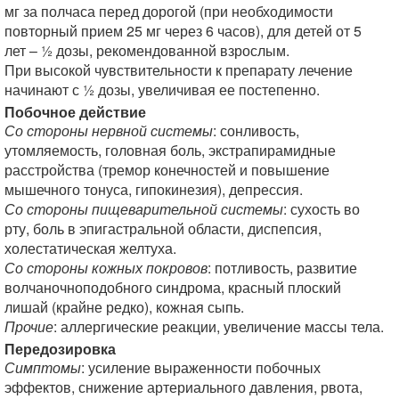
мг за полчаса перед дорогой (при необходимости
повторный прием 25 мг через 6 часов), для детей от 5
лет – ½ дозы, рекомендованной взрослым.
При высокой чувствительности к препарату лечение
начинают с ½ дозы, увеличивая ее постепенно.
Побочное действие
Со стороны нервной системы
: сонливость,
утомляемость, головная боль, экстрапирамидные
расстройства (тремор конечностей и повышение
мышечного тонуса, гипокинезия), депрессия.
Со стороны пищеварительной системы
: сухость во
рту, боль в эпигастральной области, диспепсия,
холестатическая желтуха.
Со стороны кожных покровов
: потливость, развитие
волчаночноподобного синдрома, красный плоский
лишай (крайне редко), кожная сыпь.
Прочие
: аллергические реакции, увеличение массы тела.
Передозировка
Симптомы
: усиление выраженности побочных
эффектов, снижение артериального давления, рвота,