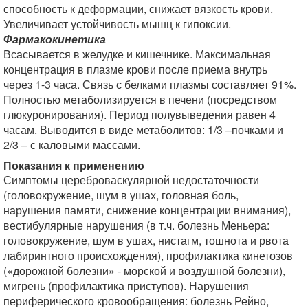
способность к деформации, снижает вязкость крови.
Увеличивает устойчивость мышц к гипоксии.
Фармакокинетика
Всасывается в желудке и кишечнике. Максимальная
концентрация в плазме крови после приема внутрь
через 1-3 часа. Связь с белками плазмы составляет 91%.
Полностью метаболизируется в печени (посредством
глюкуронирования). Период полувыведения равен 4
часам. Выводится в виде метаболитов: 1/3 –почками и
2/3 – с каловыми массами.
Показания к применению
Симптомы цереброваскулярной недостаточности
(головокружение, шум в ушах, головная боль,
нарушения памяти, снижение концентрации внимания),
вестибулярные нарушения (в т.ч. болезнь Меньера:
головокружение, шум в ушах, нистагм, тошнота и рвота
лабиринтного происхождения), профилактика кинетозов
(«дорожной болезни» - морской и воздушной болезни),
мигрень (профилактика приступов). Нарушения
периферического кровообращения: болезнь Рейно,