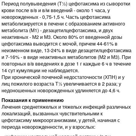
Период полувыведения (Т½) цефотаксима из сыворотки
крови после в/в и в/м введений - около 1 часа, у
новорожденных - 0,75-1,5 ч. Часть цефотаксима
метаболизируется в печени с образованием активного
метаболита (М1) - дезацетилцефотаксима, и двух
неактивных - М2 и М3. Около 80% от введенной дозы
цефотаксима выводится с мочой, причем 44-61% в
неизменном виде, 13-24% в виде дезацетилцефотаксима
и 7-16% - в виде неактивных метаболитов (М2 и М3). При
повторных в/в введениях в дозе 1 г каждые 6 ч в течение
14 сут кумуляции не наблюдается.
При хронической почечной недостаточности (ХПН) и у
лиц пожилого возраста Т½ увеличивается в 2 раза; у
недоношенных новорожденных удлиняется до 4,6 ч.
Показания к применению
Лечения среднетяжелых и тяжелых инфекций различных
локализаций, вызванных чувствительными к
цефотаксиму микроорганизмами, у детей, начиная с
периода новорожденности, и у взрослых: