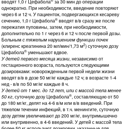
®
вводят 1,0 г Цефабола
за 30 мин до операции
однократно. При необходимости, введение повторяют
через 6 и 12 ч. У пациенток, подвергающихся кесареву
®
сечению, 1,0 г Цефабола
вводят в/в сразу же после
пережатия пуповины, затем, при необходимости,
дополнительно по 1 г через 6 и 12 ч после первой дозы.
Больным
с тяжелым нарушением функции почек
2
(клиренс креатинина 20 мл/мин/1,73 м
) суточную дозу
®
Цефабола
уменьшают вдвое.
У детей первого месяца жизни
, независимо от
гестационного возраста, пользуются следующими
дозировками: новорожденным первой недели жизни
вводят в/в в дозе 50 мг/кг каждые 12 ч; в возрасте 1-4
нед - в/в по 50 мг/кг каждые 8 ч.
У детей от 1 мес. до 12 лет, или с массой тела менее
®
50 кг
, суточную дозу Цефабола
, составляющую от 50
до 180 мг/кг, делят на 4-6 в/м или в/в введений. При
тяжелом течении инфекций, в т.ч. менингите, суточную
дозу детям увеличивают до 200 мг/кг, внутримышечно
или внутривенно, в 4-6 введений. У детей с массой тела
более 50 кг используют дозировки, указанные для