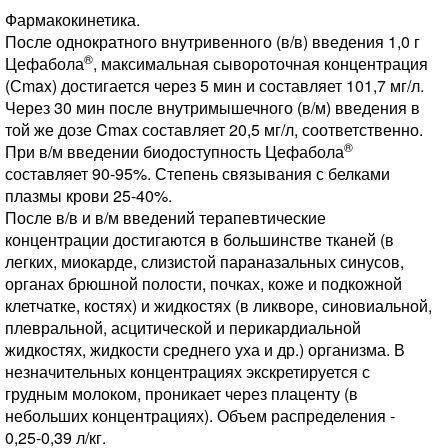
Фармакокинетика.
После однократного внутривенного (в/в) введения 1,0 г
®
Цефабола
, максимальная сывороточная концентрация
(Сmax) достигается через 5 мин и составляет 101,7 мг/л.
Через 30 мин после внутримышечного (в/м) введения в
той же дозе Cmax составляет 20,5 мг/л, соответственно.
®
При в/м введении биодоступность Цефабола
составляет 90-95%. Степень связывания с белками
плазмы крови 25-40%.
После в/в и в/м введений терапевтические
концентрации достигаются в большинстве тканей (в
легких, миокарде, слизистой параназальных синусов,
органах брюшной полости, почках, коже и подкожной
клетчатке, костях) и жидкостях (в ликворе, синовиальной,
плевральной, асцитической и перикардиальной
жидкостях, жидкости среднего уха и др.) организма. В
незначительных концентрациях экскретируется с
грудным молоком, проникает через плаценту (в
небольших концентрациях). Объем распределения -
0,25-0,39 л/кг.