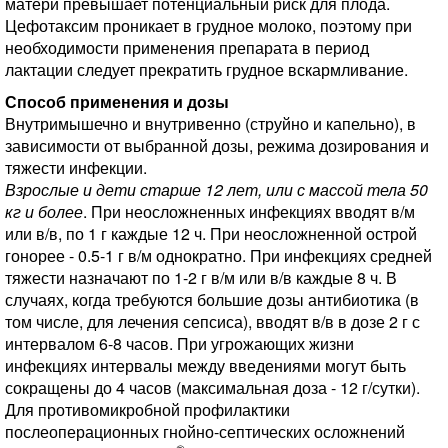
матери превышает потенциальный риск для плода.
Цефотаксим проникает в грудное молоко, поэтому при
необходимости применения препарата в период
лактации следует прекратить грудное вскармливание.
Способ применения и дозы
Внутримышечно и внутривенно (струйно и капельно), в
зависимости от выбранной дозы, режима дозирования и
тяжести инфекции.
Взрослые и дети старше 12 лет, или с массой тела 50
кг и более
. При неосложненных инфекциях вводят в/м
или в/в, по 1 г каждые 12 ч. При неосложненной острой
гонорее - 0.5-1 г в/м однократно. При инфекциях средней
тяжести назначают по 1-2 г в/м или в/в каждые 8 ч. В
случаях, когда требуются большие дозы антибиотика (в
том числе, для лечения сепсиса), вводят в/в в дозе 2 г с
интервалом 6-8 часов. При угрожающих жизни
инфекциях интервалы между введениями могут быть
сокращены до 4 часов (максимальная доза - 12 г/сутки).
Для противомикробной профилактики
послеоперационных гнойно-септических осложнений