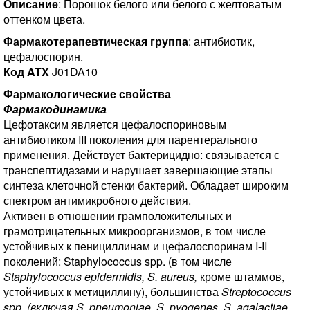
Описание
: Порошок белого или белого с желтоватым
оттенком цвета.
Фармакотерапевтическая группа
: антибиотик,
цефалоспорин.
Код ATX
J01DA10
Фармакологические свойства
Фармакодинамика
Цефотаксим является цефалоспориновым
антибиотиком III поколения для парентерального
применения. Действует бактерицидно: связывается с
транспептидазами и нарушает завершающие этапы
синтеза клеточной стенки бактерий. Обладает широким
спектром антимикробного действия.
Активен в отношении грамположительных и
грамотрицательных микроорганизмов, в том числе
устойчивых к пенициллинам и цефалоспоринам I-II
поколений: Staphylococcus spp. (в том числе
Staphylococcus epidermidis, S. aureus,
кроме штаммов,
устойчивых к метициллину), большинства
Streptococcus
spp. (включая S. pneumoniae, S. pyogenes, S. agalactiae,