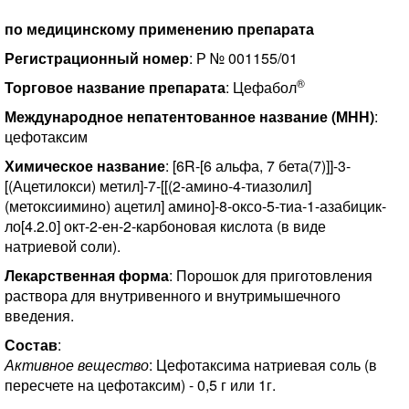
по медицинскому применению препарата
Регистрационный номер
: Р № 001155/01
®
Торговое название препарата
: Цефабол
Международное непатентованное название (МНН)
:
цефотаксим
Химическое название
: [6R-[6 альфа, 7 бета(7)]]-3-
[(Ацетилокси) метил]-7-[[(2-амино-4-тиазолил]
(метоксиимино) ацетил] амино]-8-оксо-5-тиа-1-азабицик-
ло[4.2.0] окт-2-ен-2-карбоновая кислота (в виде
натриевой соли).
Лекарственная форма
: Порошок для приготовления
раствора для внутривенного и внутримышечного
введения.
Состав
:
Активное вещество
: Цефотаксима натриевая соль (в
пересчете на цефотаксим) - 0,5 г или 1г.