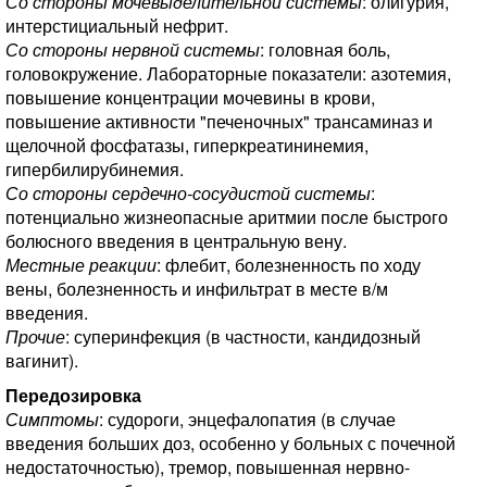
Со стороны мочевыделительной системы
: олигурия,
интерстициальный нефрит.
Со стороны нервной системы
: головная боль,
головокружение. Лабораторные показатели: азотемия,
повышение концентрации мочевины в крови,
повышение активности "печеночных" трансаминаз и
щелочной фосфатазы, гиперкреатининемия,
гипербилирубинемия.
Со стороны сердечно-сосудистой системы
:
потенциально жизнеопасные аритмии после быстрого
болюсного введения в центральную вену.
Местные реакции
: флебит, болезненность по ходу
вены, болезненность и инфильтрат в месте в/м
введения.
Прочие
: суперинфекция (в частности, кандидозный
вагинит).
Передозировка
Симптомы
: судороги, энцефалопатия (в случае
введения больших доз, особенно у больных с почечной
недостаточностью), тремор, повышенная нервно-