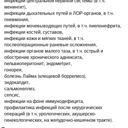
инфекции центральной нервной системы (в т.ч.
менингит),
инфекции дыхательных путей и ЛОР-органов, в т.ч.
пневмония,
инфекции мочевыводящих путей, в т.ч. пиелонефрита,
инфекции костей, суставов,
инфекции кожи и мягких тканей, в т.ч.
послеоперационные раневые осложнения,
инфекции органов малого таза, в т.ч. острый и
обострение хронического аднексита,
пельвиоперитонит, эндометрит,
гонорея,
болезнь Лайма (клещевой боррелиоз),
эндокапдит,
сальмонеллез,
сепсис,
инфекции на фоне иммунодефицита,
профилактика инфекций после хирургических
операций (в т.ч. урологических, акушерско-
гинекологических, на желудочно-кишечном тракте).