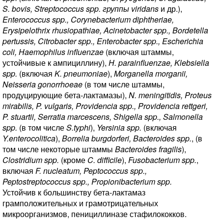
S. bovis, Streptococcus spp. группы viridans
и др.),
Enterococcus spp., Corynebacterium diphtheriae,
Erysipelothrix rhusiopathiae, Acinetobacter spp., Bordetella
pertussis, Citrobacter spp., Enterobacter spp., Escherichia
coli, Haemophilus influenzae
(включая штаммы,
устойчивые к ампициллину),
H. parainfluenzae, Klebsiella
spp.
(включая
K. pneumoniae
),
Morganella morganii,
Neisseria gonorrhoeae
(в том числе штаммы,
продуцирующие бета-лактамазы),
N. meningitidis, Proteus
mirabilis, P. vulgaris, Providencia spp., Providencia rettgeri,
P. stuartii, Serratia marcescens, Shigella spp., Salmonella
spp.
(в том числе
S.typhi
),
Yersinia spp.
(включая
Y.enterocolitica
),
Borrelia burgdorferi, Bacteroides spp.
, (в
том числе некоторые штаммы
Bacteroides fragilis
),
Clostridium spp.
(кроме
C. difficile
),
Fusobacterium spp.
,
включая
F. nucleatum, Peptococcus spp.,
Peptostreptococcus spp., Propionibacterium spp.
Устойчив к большинству бета-лактамаз
грамположительных и грамотрицательных
микроорганизмов, пенициллиназе стафилококков.