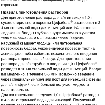
взрослых.
Правила приготовления растворов
Для приготовления раствора для в/м инъекции 1,0 г
®
сухого стерильного порошка Цефабола
растворяют в 3-
4 мл стерильной воды для инъекций или 1% раствора
лидокаина. Вводят глубоко внутримышечно в участки
тела с выраженным мышечным слоем (верхне-
наружный квадрант ягодицы или латеральная
поверхность бедра). Рекомендуется провести тест на
аспирацию, чтобы избежать нежелательного введения
раствора в кровеносный сосуд. Для приготовления
®
раствора для в/в струйного введения 1,0 г Цефабола
разводят в 10 мл стерильной воды для инъекций. Вводят
в/в медленно, в течение 3-5 мин; возможно введение
через специальный узел или порт для инъекций системы
для в/в инфузий, если больной получает жидкости
парентерально.
®
Для в/в капельного введения 1,0 г Цефабола
разводят
в 4-5 мл стерильной воды для инъекций. Полученный
раствор добавляют во флакон, содержащий 50 или 100