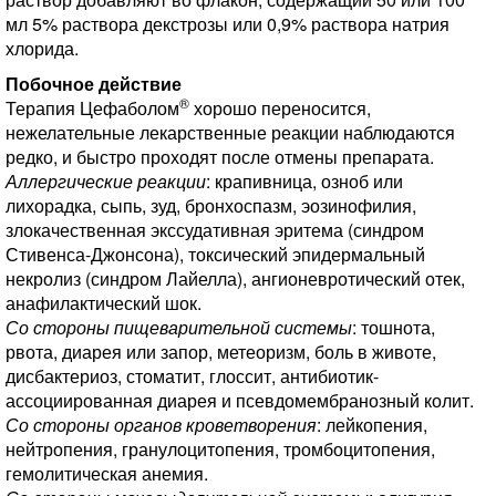
мл 5% раствора декстрозы или 0,9% раствора натрия
хлорида.
Побочное действие
®
Терапия Цефаболом
хорошо переносится,
нежелательные лекарственные реакции наблюдаются
редко, и быстро проходят после отмены препарата.
Аллергические реакции
: крапивница, озноб или
лихорадка, сыпь, зуд, бронхоспазм, эозинофилия,
злокачественная экссудативная эритема (синдром
Стивенса-Джонсона), токсический эпидермальный
некролиз (синдром Лайелла), ангионевротический отек,
анафилактический шок.
Со стороны пищеварительной системы
: тошнота,
рвота, диарея или запор, метеоризм, боль в животе,
дисбактериоз, стоматит, глоссит, антибиотик-
ассоциированная диарея и псевдомембранозный колит.
Со стороны органов кроветворения
: лейкопения,
нейтропения, гранулоцитопения, тромбоцитопения,
гемолитическая анемия.