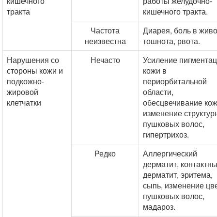
кишечного
работы желудочно-
тракта
кишечного тракта.
Частота
Диарея, боль в живо
неизвестна
тошнота, рвота.
Нарушения со
Нечасто
Усиление пигмента
стороны кожи и
кожи в
подкожно-
периорбитальной
жировой
области,
клетчатки
обесцвечивание кож
изменение структур
пушковых волос,
гипертрихоз.
Редко
Аллергический
дерматит, контактн
дерматит, эритема,
сыпь, изменение цв
пушковых волос,
мадароз.