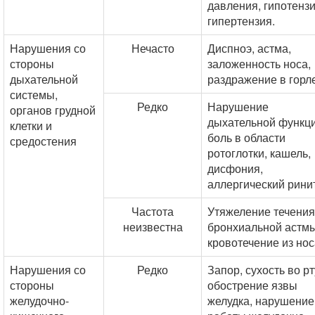
давления, гипотензи
гипертензия.
Нарушения со
Нечасто
Диспноэ, астма,
стороны
заложенность носа,
дыхательной
раздражение в горле
системы,
Редко
Нарушение
органов грудной
дыхательной функци
клетки и
боль в области
средостения
ротоглотки, кашель,
дисфония,
аллергический ринит
Частота
Утяжеление течения
неизвестна
бронхиальной астмы
кровотечение из нос
Нарушения со
Редко
Запор, сухость во рт
стороны
обострение язвы
желудочно-
желудка, нарушение