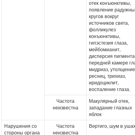
отек конъюнктивы,
появление радужны
кругов вокруг
источников света,
фолликулез
конъюнктивы,
гипэстезия глаза,
мейбомианит,
дисперсия пигмента
передней камере гл
мидриаз, утолщение
ресниц, трихиаз,
иридоциклит,
воспаление глаза.
Частота
Макулярный отек,
неизвестна
западание глазных
яблок
Нарушения со
Частота
Вертиго, шум в уша
стороны органа
неизвестна