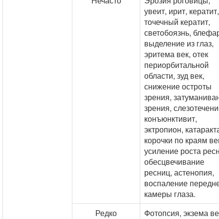
Нечасто
Эрозия роговицы,
увеит, ирит, кератит,
точечный кератит,
светобоязнь, блефар
выделение из глаз,
эритема век, отек
периорбитальной
области, зуд век,
снижение остроты
зрения, затуманива
зрения, слезотечени
конъюнктивит,
эктропион, катаракт
корочки по краям ве
усиление роста ресн
обесцвечивание
ресниц, астенопия,
воспаление передн
камеры глаза.
Редко
Фотопсия, экзема ве