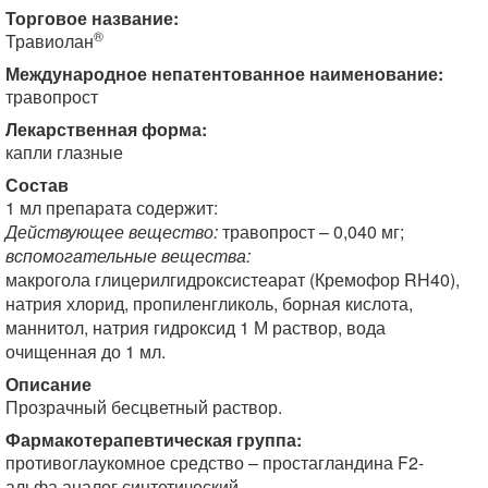
Торговое название:
®
Травиолан
Международное непатентованное наименование:
травопрост
Лекарственная форма:
капли глазные
Состав
1 мл препарата содержит:
Действующее вещество:
травопрост – 0,040 мг;
вспомогательные вещества:
макрогола глицерилгидроксистеарат (Кремофор RH40),
натрия хлорид, пропиленгликоль, борная кислота,
маннитол, натрия гидроксид 1 М раствор, вода
очищенная до 1 мл.
Описание
Прозрачный бесцветный раствор.
Фармакотерапевтическая группа:
противоглаукомное средство – простагландина F2-
альфа аналог синтетический