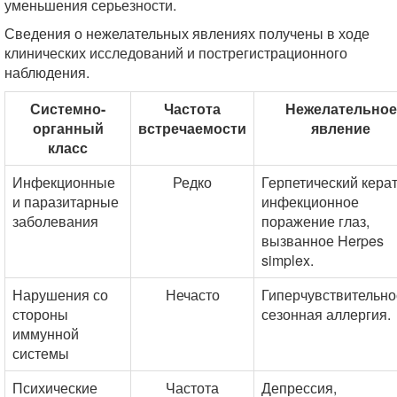
уменьшения серьезности.
Сведения о нежелательных явлениях получены в ходе
клинических исследований и пострегистрационного
наблюдения.
Системно-
Частота
Нежелательное
органный
встречаемости
явление
класс
Инфекционные
Редко
Герпетический керат
и паразитарные
инфекционное
заболевания
поражение глаз,
вызванное Herpes
simplex.
Нарушения со
Нечасто
Гиперчувствительно
стороны
сезонная аллергия.
иммунной
системы
Психические
Частота
Депрессия,