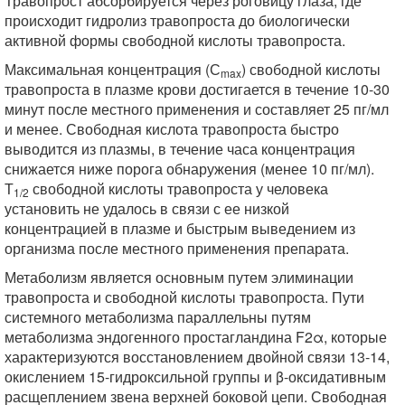
Травопрост абсорбируется через роговицу глаза, где
происходит гидролиз травопроста до биологически
активной формы свободной кислоты травопроста.
Максимальная концентрация (С
) свободной кислоты
max
травопроста в плазме крови достигается в течение 10-30
минут после местного применения и составляет 25 пг/мл
и менее. Свободная кислота травопроста быстро
выводится из плазмы, в течение часа концентрация
снижается ниже порога обнаружения (менее 10 пг/мл).
Т
свободной кислоты травопроста у человека
1/2
установить не удалось в связи с ее низкой
концентрацией в плазме и быстрым выведением из
организма после местного применения препарата.
Метаболизм является основным путем элиминации
травопроста и свободной кислоты травопроста. Пути
системного метаболизма параллельны путям
метаболизма эндогенного простагландина F2α, которые
характеризуются восстановлением двойной связи 13-14,
окислением 15-гидроксильной группы и β-оксидативным
расщеплением звена верхней боковой цепи. Свободная