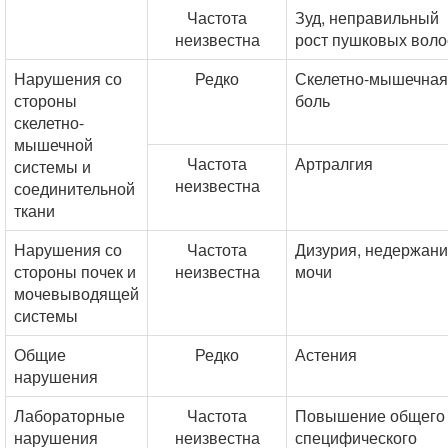
Частота
Зуд, неправильный
неизвестна
рост пушковых воло
Нарушения со
Редко
Скелетно-мышечная
стороны
боль
скелетно-
мышечной
Частота
Артралгия
системы и
неизвестна
соединительной
ткани
Нарушения со
Частота
Дизурия, недержан
стороны почек и
неизвестна
мочи
мочевыводящей
системы
Общие
Редко
Астения
нарушения
Лабораторные
Частота
Повышение общего
нарушения
неизвестна
специфического