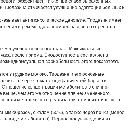
 тревоги; эффективен также при слабо выраженных
и Тиодазина отмечается улучшение адаптации больных к
оказывает антипсихотическое действие. Тиодазин имеет
менении в рекомендованном диапазоне доз препарат
из желудочно-кишечного тракта. Максимальные
 часа после приема. Биодоступность составляет в
межиндивидуальная вариабельность этого показателя.
тся в грудное молоко. Тиодазин и его основные
проникают через гематоэнцефалический барьер и
. Отношение концентрации метаболитов в спинно-
ме выше, чем это же отношение для неизмененного
ной роли метаболитов в реализации антипсихотического
ным образом, с калом (50%), а также через почки (менее
% - в виде метаболитов). Период полувыведения из