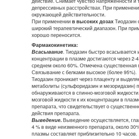
действие. Снимает чувство напряженности и
депрессивных расстройствах. При применени
окружающей действительности.
При применении
в высоких дозах
Тиодазин 
широкий терапевтический диапазон. При при
хорошо переносится.
Фармакокинетика:
Всасывание
. Тиодазин быстро всасывается 
концентрации в плазме достигаются через 2-4
среднем около 60%. Отмечена существенная 
Связывание с белками высокое (более 95%).
Тиодазин проникает через плаценту и выделяе
метаболиты (сульфоридазин и мезоридазин) 
обнаруживаются в спинно-мозговой жидкости
мозговой жидкости к их концентрации в плаз
препарата, что свидетельствует о существен
действия препарата.
Выведение.
Выведение осуществляется, глав
4 % в виде неизменного препарата, около 30
плазмы составляет приблизительно 10 часов.