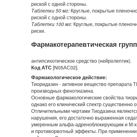
риской с одной стороны.
Таблетки 50 мг:
Круглые, покрытые пленочной
риской с одной стороны.
Таблетки 100 мг:
Круглые, покрытые пленочно
риски.
Фармакотерапевтическая групп
антипсихотическое средство (нейролептик).
Код АТС
[N05АС02].
Фармакологическое действие:
Тиоридазин - активное вещество препарата 
производных фенотиазина.
Основные фармакологические свойства тиори
однако его клинический спектр существенно от
Отличительными чертами Тиодазина являютс
нарушения, его достаточно выраженная седат
умеренным альфа-адреноблокирующим и М-х
и противорвотный эффекты. При применени