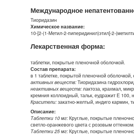
Международное непатентованн
Тиоридазин
Химическое название:
10-[2-(1-Метил-2-пиперидинил)этил]-2-(метил
Лекарственная форма:
таблетки, покрытые пленочной оболочкой.
Состав препарата:
в 1 таблетке, покрытой пленочной оболочкой,
активных веществ:
Тиоридазина гидрохлорида
неактивных веществ:
лактоза, крахмал, мик
кремния коллоидный, тальк, еудражит Е 100, 
Красители:
закатно-желтый, индиго кармин, т
Описание:
Таблетки 10 мг:
Круглые, покрытые пленочно
светло-оранжевого цвета с розовым оттенком,
Таблетки 25 мг:
Круглые, покрытые пленочной