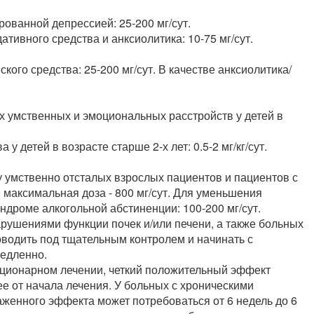
ованной депрессией: 25-200 мг/сут.
тивного средства и анксиолитика: 10-75 мг/сут.
кого средства: 25-200 мг/сут. В качестве анксиолитика/
х умственных и эмоциональных расстройств у детей в
у детей в возрасте старше 2-х лет: 0.5-2 мг/кг/сут.
умственно отсталых взрослых пациентов и пациентов с
 максимальная доза - 800 мг/сут. Для уменьшения
дроме алкогольной абстиненции: 100-200 мг/сут.
рушениями функции почек и/или печени, а также больных
оводить под тщательным контролем и начинать с
медленно.
ционарном лечении, четкий положительный эффект
ее от начала лечения. У больных с хроническими
женного эффекта может потребоваться от 6 недель до 6