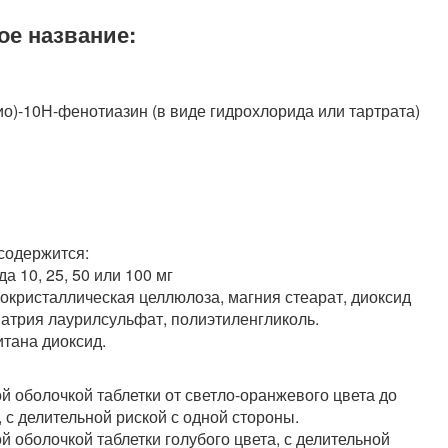
ое название:
тио)-10Н-фенотиазин (в виде гидрохлорида или тартрата)
 содержится:
 10, 25, 50 или 100 мг
рокристаллическая целлюлоза, магния стеарат, диоксид
натрия лаурилсульфат, полиэтиленгликоль.
итана диоксид.
й оболочкой таблетки от светло-оранжевого цвета до
 с делительной риской с одной стороны.
 оболочкой таблетки голубого цвета, с делительной