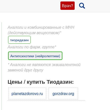
Врач?
Аналоги и комбинированные с МНН
(действующим веществом)*
тиоридазин
Аналоги по фарм. группе*
Антипсихотики (нейролептики)
* Аналоги не являются эквивалентной
заменой друг другу
Цены / купить Тиодазин:
planetazdorovo.ru
gorzdrav.org