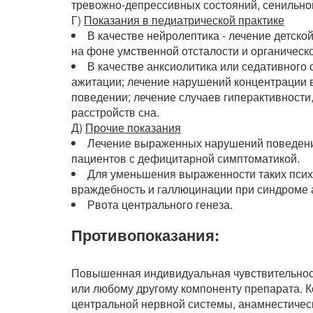
тревожно-депрессивных состояний, сенильно
Г)
Показания в педиатрической практике
В качестве нейролептика - лечение детск
на фоне умственной отсталости и органическ
В качестве анксиолитика или седативного 
ажитации; лечение нарушений концентрации 
поведении; лечение случаев гиперактивности
расстройств сна.
Д)
Прочие показания
Лечение выраженных нарушений поведения
пациентов с дефицитарной симптоматикой.
Для уменьшения выраженности таких психи
враждебность и галлюцинации при синдроме 
Рвота центрального генеза.
Противопоказания:
Повышенная индивидуальная чувствительност
или любому другому компоненту препарата. К
центральной нервной системы, анамнестичес