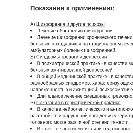
Показания к применению:
A)
Шизофрения и другие психозы
Лечение обострений шизофрении.
Лечение шизофрении хронического течения
больных, находящихся на стационарном лече
амбулаторных больных шизофренией.
Б)
Синдромы тревоги и депрессии
В психиатрической практике - в качестве 
больных ажитированной депрессией.
В общей медицинской практике - в качеств
разнообразных синдромов, характеризующихся
напряженностью и ажитацией, психосоматич
Длительное лечение смешанных тревожно-
B)
Показания в гериатрической практике
В качестве нейролептического и антипсихо
расстройств и нарушений поведения у гериа
головного мозга различной степени тяжести.
В качестве анксиолитика или седативного 