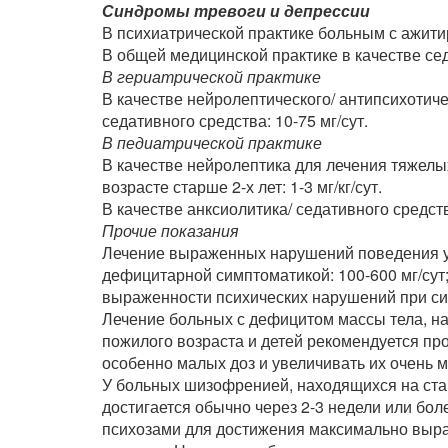
Синдромы тревоги и депрессии
В психиатрической практике больным с ажитир
В общей медицинской практике в качестве седа
В гериатрической практике
В качестве нейролептического/ антипсихотичес
седативного средства: 10-75 мг/сут.
В педиатрической практике
В качестве нейролептика для лечения тяжелы
возрасте старше 2-х лет: 1-3 мг/кг/сут.
В качестве анксиолитика/ седативного средства 
Прочие показания
Лечение выраженных нарушений поведения у 
дефицитарной симптоматикой: 100-600 мг/сут;
выраженности психических нарушений при син
Лечение больных с дефицитом массы тела, на
пожилого возраста и детей рекомендуется пр
особенно малых доз и увеличивать их очень 
У больных шизофренией, находящихся на ста
достигается обычно через 2-3 недели или бол
психозами для достижения максимально выра