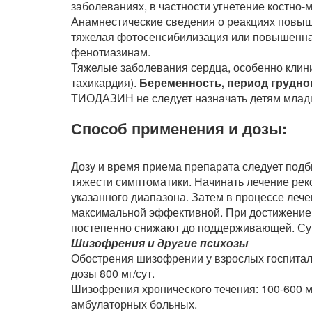
заболеваниях, в частности угнетение костно-
Анамнестические сведения о реакциях повыше
тяжелая фотосенсибилизация или повышенная
фенотиазинам.
Тяжелые заболевания сердца, особенно клини
тахикардия).
Беременность, период грудно
ТИОДАЗИН не следует назначать детям младш
Способ применения и дозы:
Дозу и время приема препарата следует подб
тяжести симптоматики. Начинать лечение рек
указанного диапазона. Затем в процессе леч
максимальной эффективной. При достижение 
постепенно снижают до поддерживающей. Сут
Шизофрения и другие психозы
Обострения шизофрении у взрослых госпитали
дозы 800 мг/сут.
Шизофрения хронического течения: 100-600 мг/
амбулаторных больных.