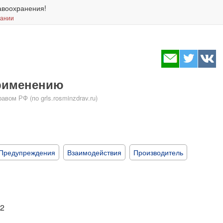
авоохранения!
вании
применению
ом РФ (по grls.rosminzdrav.ru)
Предупреждения
Взаимодействия
Производитель
2