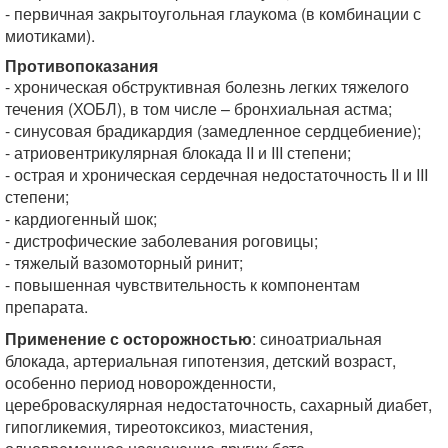
- первичная закрытоугольная глаукома (в комбинации с
миотиками).
Противопоказания
- хроническая обструктивная болезнь легких тяжелого
течения (ХОБЛ), в том числе – бронхиальная астма;
- синусовая брадикардия (замедленное сердцебиение);
- атриовентрикулярная блокада II и III степени;
- острая и хроническая сердечная недостаточность II и III
степени;
- кардиогенный шок;
- дистрофические заболевания роговицы;
- тяжелый вазомоторный ринит;
- повышенная чувствительность к компонентам
препарата.
Применение с осторожностью
: синоатриальная
блокада, артериальная гипотензия, детский возраст,
особенно период новорожденности,
цереброваскулярная недостаточность, сахарный диабет,
гипогликемия, тиреотоксикоз, миастения,