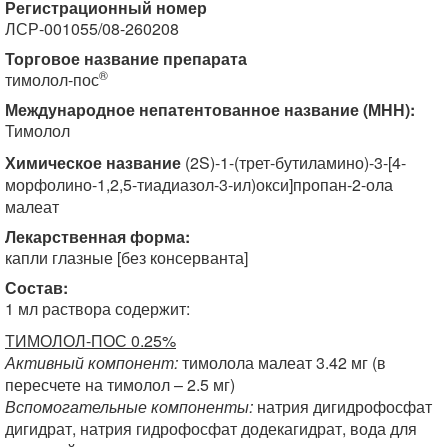
Регистрационный номер
ЛСР-001055/08-260208
Торговое название препарата
®
тимолол-пос
Международное непатентованное название (МНН):
Тимолол
Химическое название
(2S)-1-(трет-бутиламино)-3-[4-
морфолино-1,2,5-тиадиазол-3-ил)окси]пропан-2-ола
малеат
Лекарственная форма:
капли глазные [без консерванта]
Состав:
1 мл раствора содержит:
ТИМОЛОЛ-ПОС 0.25%
Активный компонент:
тимолола малеат 3.42 мг (в
пересчете на тимолол – 2.5 мг)
Вспомогательные компоненты:
натрия дигидрофосфат
дигидрат, натрия гидрофосфат додекагидрат, вода для