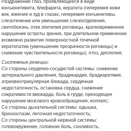
Раздражение глаз, проявляющееся в виде
конъюнктивита, блефарита, кератита (гиперемия кожи
век, жжение и зуд в глазах, гиперемия конъюнктивы,
слезотечение или уменьшение слезоотделения,
светобоязнь, отек эпителия роговицы, кратковременное
нарушение остроты зрения, при длительном применении
возможно развитие поверхностной точечной
кератопатии (уменьшение прозрачности роговицы) и
снижение чувствительности роговицы), птоз, диплопия;
Системные реакции:
Со стороны сердечно-сосудистой системы: снижение
артериального давления, брадикардия, брадиаритмия,
атриовентрикулярная блокада, сердечная
недостаточность, остановка сердца, снижение
сократимости миокарда, боль в груди, преходящее
нарушение мозгового кровообращения, коллапс;
Со стороны дыхательной системы: одышка,
бронхоспазм, легочная недостаточность;
Со стороны центральной нервной системы:
головокружение, головная боль, сонливость,