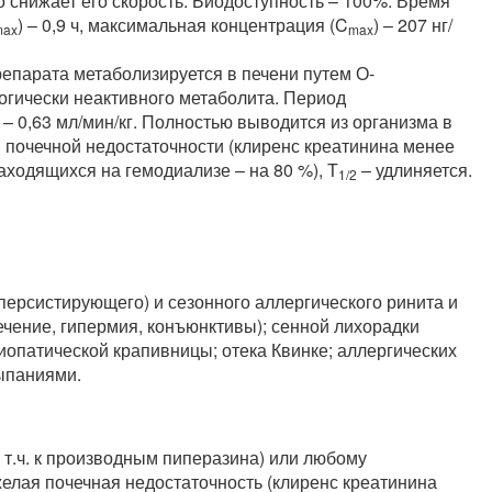
 снижает его скорость. Биодоступность – 100%. Время
) – 0,9 ч, максимальная концентрация (C
) – 207 нг/
max
max
епарата метаболизируется в печени путем О-
гически неактивного метаболита. Период
с – 0,63 мл/мин/кг. Полностью выводится из организма в
и почечной недостаточности (клиренс креатинина менее
находящихся на гемодиализе – на 80 %), Т
– удлиняется.
1/2
персистирующего) и сезонного аллергического ринита и
течение, гипермия, конъюнктивы); сенной лихорадки
диопатической крапивницы; отека Квинке; аллергических
ыпаниями.
 т.ч. к производным пиперазина) или любому
елая почечная недостаточность (клиренс креатинина