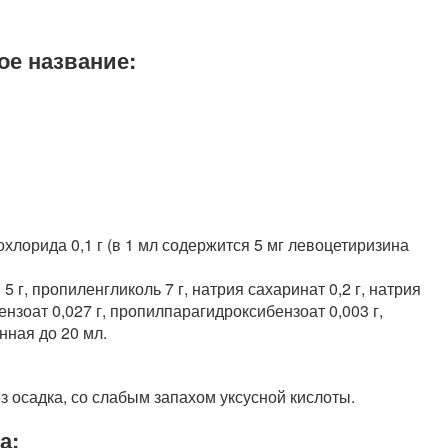
ое название:
хлорида 0,1 г (в 1 мл содержится 5 мг левоцетиризина
5 г, пропиленгликоль 7 г, натрия сахаринат 0,2 г, натрия
ензоат 0,027 г, пропилпарагидроксибензоат 0,003 г,
нная до 20 мл.
з осадка, со слабым запахом уксусной кислоты.
а: