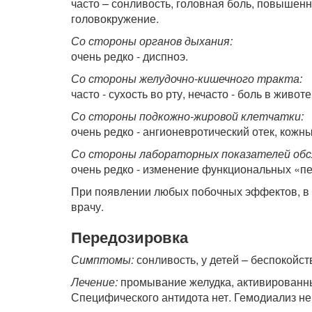
часто – сонливость, головная боль, повышенн
головокружение.
Со стороны органов дыхания:
очень редко - диспноэ.
Со стороны желудочно-кишечного тракта:
часто - сухость во рту, нечасто - боль в живот
Со стороны подкожно-жировой клетчатки:
очень редко - ангионевротический отек, кожны
Со стороны лабораторных показателей обс
очень редко - изменение функциональных «п
При появлении любых побочных эффектов, в т.
врачу.
Передозировка
Симптомы:
сонливость, у детей – беспокойст
Лечение:
промывание желудка, активированны
Специфического антидота нет. Гемодиализ н