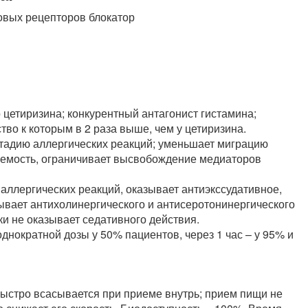
овых рецепторов блокатор
цетиризина; конкурентный антагонист гистамина;
во к которым в 2 раза выше, чем у цетиризина.
тадию аллергических реакций; уменьшает миграцию
аемость, ограничивает высвобождение медиаторов
аллергических реакций, оказывает антиэкссудативное,
зывает антихолинергического и антисеротонинергического
ки не оказывает седативного действия.
днократной дозы у 50% пациентов, через 1 час – у 95% и
ыстро всасывается при приеме внутрь; прием пищи не