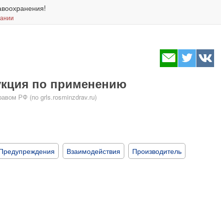
авоохранения!
вании
рукция по применению
ом РФ (по grls.rosminzdrav.ru)
Предупреждения
Взаимодействия
Производитель