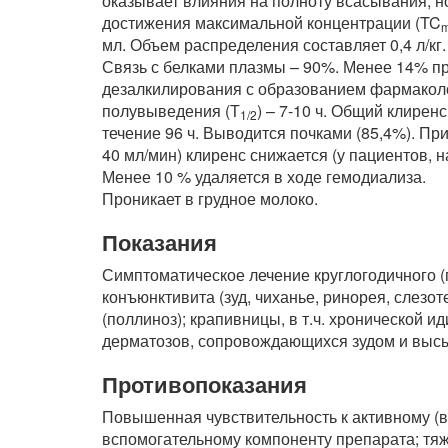
оказывает влияния на полноту всасывания, но
достижения максимальной концентрации (TC
мл. Объем распределения составляет 0,4 л/кг.
Связь с белками плазмы – 90%. Менее 14% пр
дезалкилирования с образованием фармаколо
полувыведения (Т
) – 7-10 ч. Общий клирен
1/2
течение 96 ч. Выводится почками (85,4%). Пр
40 мл/мин) клиренс снижается (у пациентов, 
Менее 10 % удаляется в ходе гемодиализа.
Проникает в грудное молоко.
Показания
Симптоматическое лечение круглогодичного (
конъюнктивита (зуд, чиханье, ринорея, слезо
(поллиноз); крапивницы, в т.ч. хронической и
дерматозов, сопровождающихся зудом и выс
Противопоказания
Повышенная чувствительность к активному (в
вспомогательному компоненту препарата; тяж