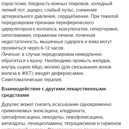
парастезии, бледность кожных покровов, холодный
липкий пот, ацидоз, слабый пульс, снижение
артериального давления, сердцебиение. При тяжелой
передозировке признаки переферического
циркуляторного коллапса, коагулопатия, гипертермия,
гипогликемия, поражение печени, почечная
недостаточность, мышечные судороги и кома могут
проявиться через 6-12 часов.
Лечение:
в случае передозировки немедленно
обратиться к врачу. Необходимо промыть желудок,
внутрь сырое яйцо, молоко (для связывания ионов
железа в ЖКТ); вводят дефероксамин.
Симптоматическая терапия.
Взаимодействие с другими лекарственными
средствами
Дурулес может снизить всасывание одновременно
применяемых эноксацина, клодроната,
грепафлоксацина, леводопы, левофлоксацина,
метилдопы, пеницилламина, тетрациклинов и гормонов