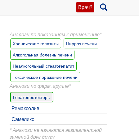
Врач?
Аналоги по показаниям к применению*
Хронические гепатиты
Цирроз печени
Алкогольная болезнь печени
Неалкогольный стеатогепатит
Токсическое поражение печени
Аналоги по фарм. группе*
Гепатопротекторы
Ремаксолив
Самеликс
* Аналоги не являются эквивалентной
заменой друг другу