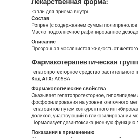
Лекарственная форма:
капли для приема внутрь.
Состав
Ропрен (с содержанием суммы полипренолов 
Масло подсолнечное рафинированное дезодор
Описание
Прозрачная маслянистая жидкость от желтого 
Фармакотерапевтическая групп
гепатопротекторное средство растительного 
Код ATX:
A05BA
Фармакологические свойства
Оказывает гепатопротекторное, гиполипидем
фосфорилирования на уровне клеточного ме
гепатоцитов путем конкурентного ингибирова
долихол, участвующий в гликозилировании м
Нормализует дезинтоксикационную функцию 
Показания к применению