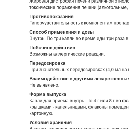
Жировая дистрофия печени различной этиологи
токсические поражения печени (алкогольные, 
Противопоказания
Гиперчувствительность к компонентам препара
Способ применения и дозы
Внутрь. По три капли во время еды три раза в 
Побочное действие
Возможны аллергические реакции.
Передозировка
При значительных передозировках (4,0 мл на
Взаимодействие с другими лекарственны
Не выявлено.
Форма выпуска
Капли для приема внутрь. По 4 г или 8 г во ф
крышками - капельницами, флаконы помещены
картонную.
Условия хранения
В сухом, защищенном от света месте, при те