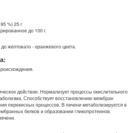
95 %) 25 г
ированное до 100 г.
до желтовато - оранжевого цвета.
а:
происхождения.
ическое действие. Нормализует процессы окислительного
таболизма. Способствует восстановлению мембран
ния перекисных процессов. В печени метаболизируется в
ембранных белков и образовании гликопротеинов.
печени.