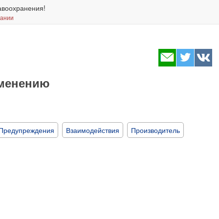
авоохранения!
вании
именению
Предупреждения
Взаимодействия
Производитель