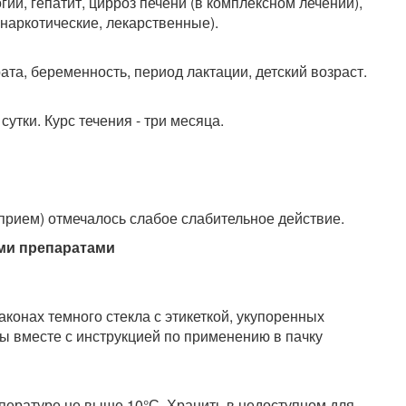
и, гепатит, цирроз печени (в комплексном лечении),
наркотические, лекарственные).
та, беременность, период лактации, детский возраст.
сутки. Курс течения - три месяца.
 прием) отмечалось слабое слабительное действие.
ми препаратами
лаконах темного стекла с этикеткой, укупоренных
 вместе с инструкцией по применению в пачку
мпературе не выше 10°С. Хранить в недоступном для