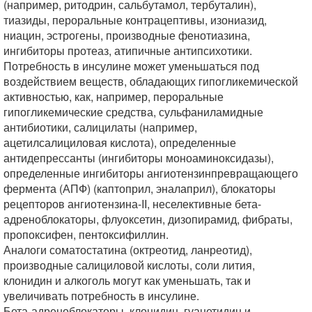
(например, ритодрин, сальбутамол, тербуталин),
тиазиды, пероральные контрацептивы, изониазид,
ниацин, эстрогены, производные фенотиазина,
ингибиторы протеаз, атипичные антипсихотики.
Потребность в инсулине может уменьшаться под
воздействием веществ, обладающих гипогликемической
активностью, как, например, пероральные
гипогликемические средства, сульфаниламидные
антибиотики, салицилаты (например,
ацетилсалициловая кислота), определенные
антидепрессанты (ингибиторы моноаминоксидазы),
определенные ингибиторы ангиотензинпревращающего
фермента (АПФ) (каптоприл, эналаприл), блокаторы
рецепторов ангиотензина-II, неселективные бета-
адреноблокаторы, флуоксетин, дизопирамид, фибраты,
пропоксифен, пентоксифиллин.
Аналоги соматостатина (октреотид, ланреотид),
производные салициловой кислоты, соли лития,
клонидин и алкоголь могут как уменьшать, так и
увеличивать потребность в инсулине.
Бета-адреноблокаторы, клонидин, гуанетидин и