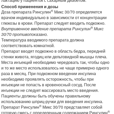
лактацию у пациенток с сахарным диабетом.
Способ применения и дозы
®
Доза препарата Ринсулин
Микс 30/70 определяется
врачом индивидуально в зависимости от концентрации
глюкозы в крови. Препарат следует вводить подкожно.
®
Внутривенное введение препарата Ринсулин
Микс
30/70 противопоказано.
Температура вводимого препарата должна
соответствовать комнатной.
Препарат вводят подкожно в область бедра, передней
стенки живота, ягодиц или дельтовидной мышцы плеча.
Места инъекций необходимо чередовать так, чтобы одно
и то же место использовалось не чаще примерно одного
раза в месяц. При подкожном введении инсулина
необходимо проявлять осторожность, чтобы при
инъекции не попасть в кровеносный сосуд. После
инъекции не следует массировать место введения.
Пациенты должны быть обучены правильному
использованию шприц-ручки для введения инсулина.
®
Препарат Ринсулин
Микс 30/70 представляет собой
®
готовую смесь с определенным содержанием Ринсулин