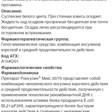
протамина.
Описание:
Суспензия белого цвета. При стоянии взвесь оседает.
Жидкость над осадком прозрачная бесцветная или почти
бесцветная. Осадок легко ресуспендируется при
осторожном встряхивании.
Фармакотерапевтическая группа:
Гипогликемическое средство, комбинация инсулинов
короткой и средней продолжительности действия.
Код АТХ:
A10AD01
Фармакологические свойства
Фармакодинамика
®
Препарат Ринсулин
Микс 30/70 представляет собой
комбинацию человеческого инсулина короткого действия
и средней продолжительности действия, полученную с
применением технологии рекомбинантной ДНК с
использованием штамма белка-продуцента E.coli
BL21/pF265, характеризующуюся более быстрым
началом действия в сравнении с человеческим