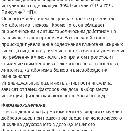
®
инсулином и содержащую 30% Ринсулин
Р и 70%
®
Ринсулин
НПХ.
Основным действием инсулина является регуляция
метаболизма глюкозы. Кроме того, он обладает
анаболическим и антикатаболическим действием на
различные ткани организма. В мышечной ткани
происходит увеличение содержания гликогена, жирных
кислот, глицерола, усиление синтеза белка и увеличение
потребления аминокислот, но при этом происходит
снижение гликогенолиза, глюконеогенеза, кетогенеза,
липолиза, катаболизма белков и высвобождения
аминокислот.
Индивидуальные различия в активности инсулина
зависят от таких факторов как доза, выбор места
инъекции, физическая активность больного и др.
Фармакокинетика
В исследованиях фармакокинетики у здоровых мужчин-
добровольцев при подкожном введении человеческого
инсулина двухфазного в дозе 0,3 МЕ/кг его
фармакологическое действие начиналось