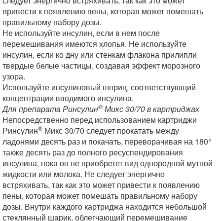
следует энергично встряхивать, так как это может
привести к появлению пены, которая может помешать
правильному набору дозы.
Не используйте инсулин, если в нем после
перемешивания имеются хлопья. Не используйте
инсулин, если ко дну или стенкам флакона прилипли
твердые белые частицы, создавая эффект морозного
узора.
Используйте инсулиновый шприц, соответствующий
концентрации вводимого инсулина.
®
Для препарата Ринсулин
Микс 30/70 в картриджах
Непосредственно перед использованием картриджи
®
Ринсулин
Микс 30/70 следует прокатать между
ладонями десять раз и покачать, переворачивая на 180°
также десять раз до полного ресуспендирования
инсулина, пока он не приобретет вид однородной мутной
жидкости или молока. Не следует энергично
встряхивать, так как это может привести к появлению
пены, которая может помешать правильному набору
дозы. Внутри каждого картриджа находится небольшой
стеклянный шарик, облегчающий перемешивание