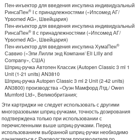
Пен-инъектор для введения инсулина индивидуальный
®
РинсаПен
I с принадлежностями («Ипсомед АГ/
Ypsomed AG», Швейцария)
Пен-инъектор для введения инсулина индивидуальный
®
РинсаПен
II с принадлежностями («Ипсомед АГ/
Ypsomed AG», Швейцария)
®
Пен-инъектор для введения инсулина ХумаПен
Саввио («Эли Лилли энд Компани/ Eli Lilly and
Company», США)
Шприц-ручка Автопен Классик (Autopen Classic 3 ml 1
Unit (1-21 units) AN3810
Шприц-ручка Autopen Classic 3 ml 2 Unit (2-42 units)
AN3800) производства «Оуэн Мамфорд Лтд./ Owen
Mumford Ltd», Великобритания;
Эти картриджи не следует использовать с другими
многоразовыми шприц-ручками, точность дозирования
подтверждена только при использовании с
перечисленными выше шприц-ручками. Перед
использованием выбранной шприц-ручки необходимо
ознакомиться с Руководством производителя по