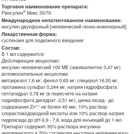
Торговое наименование препарата:
®
Ринсулин
Микс 30/70
Международное непатентованное наименование:
инсулин двухфазный [человеческий генно-инженерный]
Лекарственная форма:
суспензия для подкожного введения
Состав:
В 1 мл содержится:
Действующее вещество
:
инсулин человеческий 100 ME (эквивалентно 3,47 мг)
вспомогательные вещества
:
метакрезол 1,6 мг, фенол 0,65 мг, глицерол 16,00 мг,
протамина сульфат 0,244 мг, натрия гидрофосфата
гептагидрат 3,78 мг (в пересчете на натрия
гидрофосфата дигидрат -2,51 мг), цинка оксид - до
++
содержания Zn
не более 40 мкг, 10% раствор
хлористоводородной кислоты или 10% раствор натрия
гидроксида до рН 6,9 - 7,8, вода для инъекций до 1 мл.
Препарат содержит 30% раствора инсулина
человеческого и 70% суспензии инсулина человеческого-