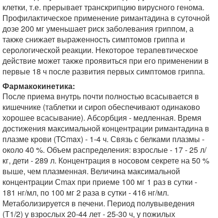
клетки, т.е. прерывает транскрипцию вирусного генома.
Профилактическое применение римантадина в суточной
дозе 200 мг уменьшает риск заболевания гриппом, а
также снижает выраженность симптомов гриппа и
серологической реакции. Некоторое терапевтическое
действие может также проявиться при его применении в
первые 18 ч после развития первых симптомов гриппа.
Фармакокинетика:
После приема внутрь почти полностью всасывается в
кишечнике (таблетки и сироп обеспечивают одинаково
хорошее всасывание). Абсорбция - медленная. Время
достижения максимальной концентрации римантадина в
плазме крови (TCmax) - 1-4 ч. Связь с белками плазмы -
около 40 %. Объем распределения: взрослые - 17 - 25 л/
кг, дети - 289 л. Концентрация в носовом секрете на 50 %
выше, чем плазменная. Величина максимальной
концентрации Сmах при приеме 100 мг 1 раз в сутки -
181 нг/мл, по 100 мг 2 раза в сутки - 416 нг/мл.
Метаболизируется в печени. Период полувыведения
(Т1/2) у взрослых 20-44 лет - 25-30 ч, у пожилых