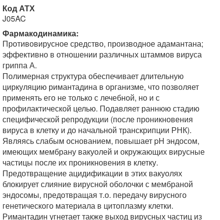
Код АТХ
J05AC
Фармакодинамика:
Противовирусное средство, производное адамантана;
эффективно в отношении различных штаммов вируса
гриппа А.
Полимерная структура обеспечивает длительную
циркуляцию римантадина в организме, что позволяет
применять его не только с лечебной, но и с
профилактической целью. Подавляет раннюю стадию
специфической репродукции (после проникновения
вируса в клетку и до начальной транскрипции РНК).
Являясь слабым основанием, повышает pH эндосом,
имеющих мембрану вакуолей и окружающих вирусные
частицы после их проникновения в клетку.
Предотвращение ацидификации в этих вакуолях
блокирует слияние вирусной оболочки с мембраной
эндосомы, предотвращая т.о. передачу вирусного
генетического материала в цитоплазму клетки.
Римантадин угнетает также выход вирусных частиц из