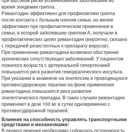
при высоком риске возникновения заболевания во
время эпидемии гриппа.
Римантадин эффективен для профилактики гриппа
после контакта с больным членом семьи, но менее
эффективен при профилактическом применении в
семье, в которой заболевшие гриппом А, получали в
профилактических целях римантадин (вероятно, связано
с передачей резистентных к препарату вирусов).
При применении римантадина возможно обострение
хронических сопутствующих заболеваний. У пациентов
пожилого возраста с артериальной гипертензией
повышается риск развития геморрагического инсульта.
При указании в анамнезе на эпилепсию и проводящуюся
противосудорожную терапию на фоне применения
римантадина повышается риск развития
эпилептического припадка. В таких случаях римантадин
применяют в дозе 100 мг в сутки одновременно с
противосудорожной терапией.
Влияние на способность управлять транспортными
средствами и механизмами:
В период лечения необходимо соблюдать осторожность