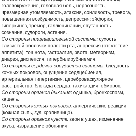
головокружение, головная боль, нервозность,
чрезмерная утомляемость, атаксия, сонливость, тревога,
повышенная возбудимость, депрессия; эйфория,
гиперкинез, тремор, галлюцинации, спутанность
сознания, судороги, астения.
Со стороны пищеварительной системы:
сухость
слизистой оболочки полости рта, анорексия (отсутствие
аппетита), тошнота, гастралгия, рвота, метеоризм,
диарея, диспепсия, гипербилирубинемия.
Со стороны сердечно-сосудистой системы:
бледность
кожных покровов, ощущение сердцебиения,
артериальная гипертензия, цереброваскулярное
расстройство, блокада сердца, тахикардия, обморок.
Со стороны органов дыхания:
одышка, бронхоспазм,
кашель.
Со стороны кожных покровов:
аллергические реакции
(кожная сыпь, зуд, крапивница).
Со стороны органов чувств:
звон в ушах, изменение
вкуса, извращение обоняния.