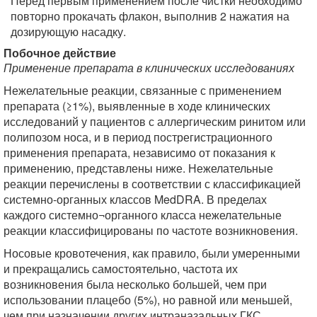
Перед первым применением после чистки необходимо
повторно прокачать флакон, выполнив 2 нажатия на
дозирующую насадку.
Побочное действие
Применение препарата в клинических исследованиях
Нежелательные реакции, связанные с применением
препарата (≥1%), выявленные в ходе клинических
исследований у пациентов с аллергическим ринитом или
полипозом носа, и в период пострегистрационного
применения препарата, независимо от показания к
применению, представлены ниже. Нежелательные
реакции перечислены в соответствии с классификацией
системно-органных классов MedDRA. В пределах
каждого системно¬органного класса нежелательные
реакции классифицированы по частоте возникновения.
Носовые кровотечения, как правило, были умеренными
и прекращались самостоятельно, частота их
возникновения была несколько большей, чем при
использовании плацебо (5%), но равной или меньшей,
чем при назначении других интраназальных ГКС,