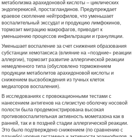
метаболизма арахидоновой кислоты – циклических
эндоперекисей, простагландинов. Предупреждает
краевое скопление нейтрофилов, что уменьшает
воспалительный экссудат и продукцию лимфокинов,
тормозит миграцию макрофагов, приводит к
уменьшению процессов инфильтрации и грануляции.
Уменьшает воспаление за счет снижения образования
субстанции хемотаксиса (влияние на «поздние» реакции
аллергии), тормозит развитие аллергической реакции
немедленного типа (обусловлено торможением
продукции метаболитов арахидоновой кислоты и
снижением высвобождения из тучных клеток
медиаторов воспаления).
В исследованиях с провокационными тестами с
нанесением антигенов на слизистую оболочку носовой
полости была продемонстрирована высокая
противовоспалительная активность мометазона как в
ранней, так и в поздней стадии аллергической реакции.
Это было подтверждено снижением (по сравнению с
плацебо) уровня гистамина и активности эозинофилов, а