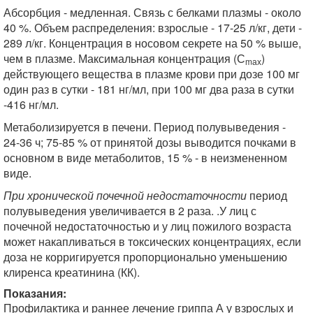
Абсорбция - медленная. Связь с белками плазмы - около
40 %. Объем распределения: взрослые - 17-25 л/кг, дети -
289 л/кг. Концентрация в носовом секрете на 50 % выше,
чем в плазме. Максимальная концентрация (С
)
mах
действующего вещества в плазме крови при дозе 100 мг
один раз в сутки - 181 нг/мл, при 100 мг два раза в сутки
-416 нг/мл.
Метаболизируется в печени. Период полувыведения -
24-36 ч; 75-85 % от принятой дозы выводится почками в
основном в виде метаболитов, 15 % - в неизмененном
виде.
При хронической почечной недостаточности
период
полувыведения увеличивается в 2 раза. .У лиц с
почечной недостаточностью и у лиц пожилого возраста
может накапливаться в токсических концентрациях, если
доза не корригируется пропорционально уменьшению
клиренса креатинина (КК).
Показания:
Профилактика и раннее лечение гриппа А у взрослых и