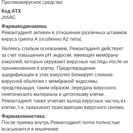
Противовирусное средство
Код АТХ
J05AC
Фармакодинамика:
Ремантадин® активен в отношении различных штаммов
вируса гриппа А (особенно А2 типа).
Являясь слабым основанием, Ремантадин® действует
за счет повышения pH эндосом, имеющих мембрану
вакуолей, которые окружают вирусные частицы после их
проникновения в клетку. Предотвращение
ацидификации в этих вакуолях блокирует слияние
вирусной оболочки с мембраной эндосомы,
предотвращая, таким образом, передачу вирусного
генетического материала в цитоплазму клетки.
Ремантадин® также угнетает выход вирусных частиц из
клетки, т.е. прерывает транскрипцию вирусного генома.
Фармакокинетика:
После приема внутрь Ремантадин® почти полностью
всасывается в кишечнике.