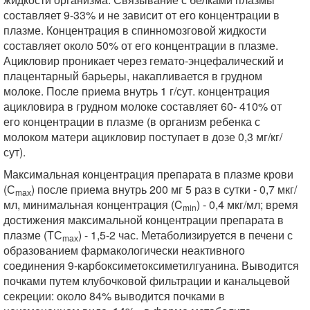
составляет 9-33% и не зависит от его концентрации в
плазме. Концентрация в спинномозговой жидкости
составляет около 50% от его концентрации в плазме.
Ацикловир проникает через гемато-энцефалический и
плацентарный барьеры, накапливается в грудном
молоке. После приема внутрь 1 г/сут. концентрация
ацикловира в грудном молоке составляет 60- 410% от
его концентрации в плазме (в организм ребенка с
молоком матери ацикловир поступает в дозе 0,3 мг/кг/
сут).
Максимальная концентрация препарата в плазме крови
(С
) после приема внутрь 200 мг 5 раз в сутки - 0,7 мкг/
m
ах
мл, минимальная концентрация (C
) - 0,4 мкг/мл; время
min
достижения максимальной концентрации препарата в
плазме (ТС
) - 1,5-2 час. Метаболизируется в печени с
m
ах
образованием фармакологически неактивного
соединения 9-карбоксиметоксиметилгуанина. Выводится
почками путем клубочковой фильтрации и канальцевой
секреции: около 84% выводится почками в