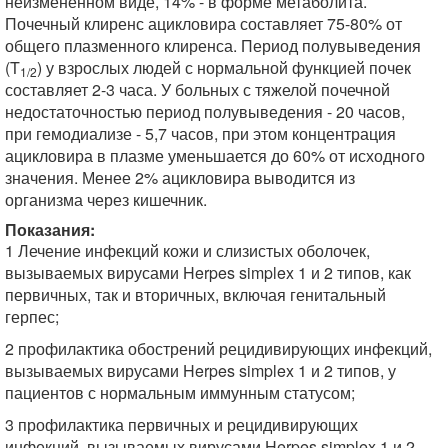
неизмененном виде, 14% - в форме метаболита.
Почечный клиренс ацикловира составляет 75-80% от
общего плазменного клиренса. Период полувыведения
(T
) у взрослых людей с нормальной функцией почек
1/2
составляет 2-3 часа. У больных с тяжелой почечной
недостаточностью период полувыведения - 20 часов,
при гемодиализе - 5,7 часов, при этом концентрация
ацикловира в плазме уменьшается до 60% от исходного
значения. Менее 2% ацикловира выводится из
организма через кишечник.
Показания:
1 Лечение инфекций кожи и слизистых оболочек,
вызываемых вирусами Herpes simplex 1 и 2 типов, как
первичных, так и вторичных, включая генитальный
герпес;
2 профилактика обострений рецидивирующих инфекций,
вызываемых вирусами Herpes simplex 1 и 2 типов, у
пациентов с нормальным иммунным статусом;
3 профилактика первичных и рецидивирующих
инфекций, вызываемых вирусами Herpes simplex 1 и 2