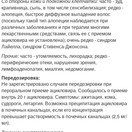
Со стороны кожи и подкожной клетчатки:
часто - зуд,
крапивница, сыпь, в том числе сенсибилизация; редко -
алопеция, быстрое диффузное выпадение волос
(поскольку такой тип алопеции наблюдается при
различных заболеваниях и при терапии многими
лекарственными средствами, связь ее с приемом
ацикловира не установлена); очень редко - синдром
Лайелла, синдром Стивенса-Джонсона.
Прочие:
часто - утомляемость, лихорадка; редко -
периферические отеки, нарушение зрения,
лимфоаденопатия, миалгия, недомогание.
Передозировка:
Не зарегистрировано случаев передозировки при
пероральном приеме ацикловира. Сообщалось о приеме
внутрь 20 г ацикловира. Симптомы: ажитация, кома,
судороги, летаргия. Возможна преципитация ацикловира
в почечных канальцах, если его концентрация
превышает растворимость в почечных канальцах (2,5 мг/
мл).