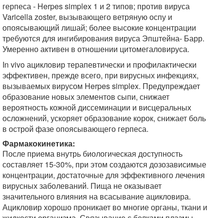
герпеса - Herpes simplex 1 и 2 типов; против вируса
Varicella zoster, вызывающего ветряную оспу и
опоясывающий лишай; более высокие концентрации
требуются для ингибирования вируса Эпштейна- Барр.
Умеренно активен в отношении цитомегаловируса.
In vivo ацикловир терапевтически и профилактически
эффективен, прежде всего, при вирусных инфекциях,
вызываемых вирусом Herpes simplex. Предупреждает
образование новых элементов сыпи, снижает
вероятность кожной диссеминации и висцеральных
осложнений, ускоряет образование корок, снижает боль
в острой фазе опоясывающего герпеса.
Фармакокинетика:
После приема внутрь биологическая доступность
составляет 15-30%, при этом создаются дозозависимые
концентрации, достаточные для эффективного лечения
вирусных заболеваний. Пища не оказывает
значительного влияния на всасывание ацикловира.
Ацикловир хорошо проникает во многие органы, ткани и
жидкости организма. Связывание с белками плазмы