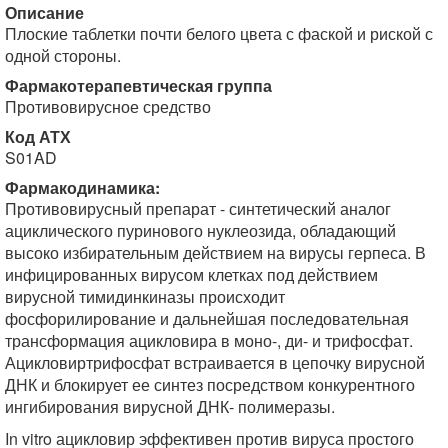
Описание
Плоские таблетки почти белого цвета с фаской и риской с
одной стороны.
Фармакотерапевтическая группа
Противовирусное средство
Код АТХ
S01AD
Фармакодинамика:
Противовирусный препарат - синтетический аналог
ациклического пуринового нуклеозида, обладающий
высоко избирательным действием на вирусы герпеса. В
инфицированных вирусом клетках под действием
вирусной тимидинкиназы происходит
фосфорилирование и дальнейшая последовательная
трансформация ацикловира в моно-, ди- и трифосфат.
Ацикловиртрифосфат встраивается в цепочку вирусной
ДНК и блокирует ее синтез посредством конкурентного
ингибирования вирусной ДНК- полимеразы.
In vitro ацикловир эффективен против вируса простого