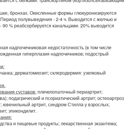
зывается с белками: транскортином (кортизолсвязывающим
кишке, бронхах. Окисленные формы глюкуронизируются
Период полувыведения - 2-4 ч. Выводится с желчью и
 - 90 % реабсорбируется канальцами. 20% выводится
ная надпочечниковая недостаточность (в том числе
рожденная гиперплазия надпочечников; подострый
и:
чанка; дерматомиозит; склеродермия: узелковый
ея.
евания суставов:
плечелопаточный периартрит;
а); подагрический и псориатический артрит; остеоартроз
т; ювенильный артрит, синдром Стилла у взрослых;
ит; эпикондилит.
ания:
дства и пищевые продукты; лекарственная экзантема;