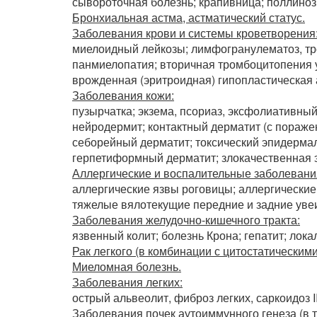
сывороточная болезнь; крапивница; поллиноз;
Бронхиальная астма, астматический статус.
Заболевания крови и системы кроветворения
миелоидный лейкозы; лимфогранулематоз, тр
панмиелопатия; вторичная тромбоцитопения у
врожденная (эритроидная) гипопластическая
Заболевания кожи:
пузырчатка; экзема, псориаз, эксфолиативны
нейродермит; контактный дерматит (с пораже
себорейный дерматит; токсический эпидерма
герпетиформный дерматит; злокачественная 
Аллергические и воспалительные заболевания
аллергические язвы роговицы; аллергически
тяжелые вялотекущие передние и задние увеи
Заболевания желудочно-кишечного тракта:
язвенный колит; болезнь Крона; гепатит; лока
Рак легкого (в комбинации с цитостатическим
Миеломная болезнь.
Заболевания легких:
острый альвеолит, фиброз легких, саркоидоз II-
Заболевания почек
аутоиммунного генеза (в 