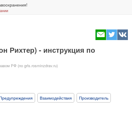
авоохранения!
вании
он Рихтер) - инструкция по
ом РФ (по grls.rosminzdrav.ru)
Предупреждения
Взаимодействия
Производитель