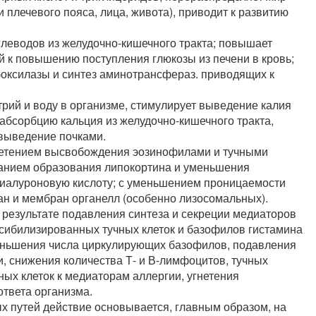
плечевого пояса, лица, живота), приводит к развитию
леводов из желудочно-кишечного тракта; повышает
 к повышению поступления глюкозы из печени в кровь;
оксилазы и синтез аминотрансфераз. приводящих к
рий и воду в организме, стимулирует выведение калия
 абсорбцию кальция из желудочно-кишечного тракта,
 выведение почками.
нетением высвобождения эозинофилами и тучными
анием образования липокортина и уменьшения
гиалуроновую кислоту; с уменьшением проницаемости
ан и мембран органелл (особенно лизосомальных).
результате подавления синтеза и секреции медиаторов
сибилизированных тучных клеток и базофилов гистамина
меньшения числа циркулирующих базофилов, подавления
, снижения количества Т- и В-лимфоцитов, тучных
ных клеток к медиаторам аллергии, угнетения
твета организма.
х путей действие основывается, главным образом, на