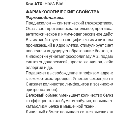
Код ATX:
Н02А В06
ФАРМАКОЛОГИЧЕСКИЕ СВОЙСТВА
Фармакодинамика.
Преднизолон — синтетический глюкокортикои
Оказывает противовоспалительное, противоа
антитоксическое и иммунодепрессивное дейс
Взаимодействует со специфическими цитопла
проникающий в ядро клетки. стимулирует син
последняя индуцирует образование белков, в
Липокортин угнетает фосфолипазу А 2, пода
синтез эндоперекисей, простагландинов, лей
аллергии и др.
Подавляет высвобождение гипофизом адренок
глюкокортикостероидов. Угнетает секрецию 
Снижает количество лимфоцитов и эозинофило
эритропоэтинов).
Белковый обмен: уменьшает количество белка
коэффициента альбумин/глобулин, повышает с
катаболизм белка в мышечной ткани.
Липидный обмен: повышает синтез высших жи