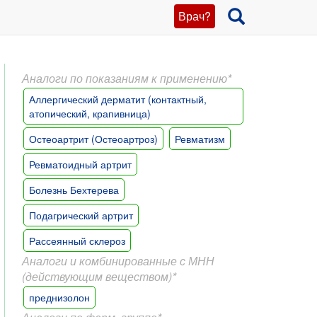
Врач?
Аналоги по показаниям к применению*
Аллергический дерматит (контактный,
атопический, крапивница)
Остеоартрит (Остеоартроз)
Ревматизм
Ревматоидный артрит
Болезнь Бехтерева
Подагрический артрит
Рассеянный склероз
Аналоги и комбинированные с МНН
(действующим веществом)*
преднизолон