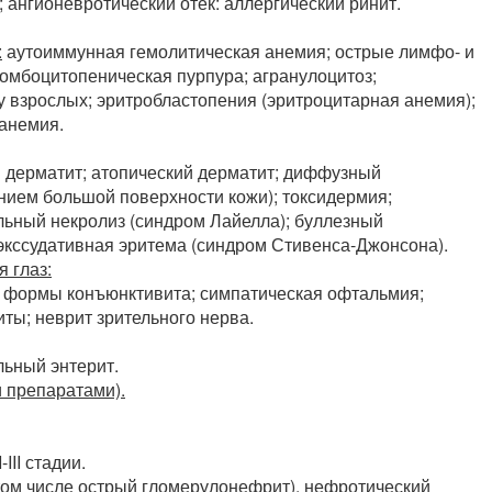
 ангионевротический отек: аллергический ринит.
:
аутоиммунная гемолитическая анемия; острые лимфо- и
омбоцитопеническая пурпура; агранулоцитоз;
 взрослых; эритробластопения (эритроцитарная анемия);
 анемия.
й дерматит; атопический дерматит; диффузный
нием большой поверхности кожи); токсидермия;
льный некролиз (синдром Лайелла); буллезный
экссудативная эритема (синдром Стивенса-Джонсона).
 глаз:
е формы конъюнктивита; симпатическая офтальмия;
ты; неврит зрительного нерва.
льный энтерит.
и препаратами).
III стадии.
том числе острый гломерулонефрит). нефротический