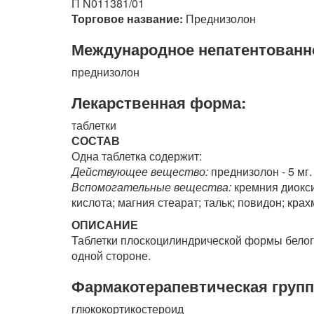
П N011381/01
Торговое название:
Преднизолон
Международное непатентованн
преднизолон
Лекарственная форма:
таблетки
СОСТАВ
Одна таблетка содержит:
Действующее вещество:
преднизолон - 5 мг.
Вспомогательные вещества:
кремния диокси
кислота; магния стеарат; тальк; повидон; кра
ОПИСАНИЕ
Таблетки плоскоцилиндрической формы белого
одной стороне.
Фармакотерапевтическая групп
глюкокортикостероид