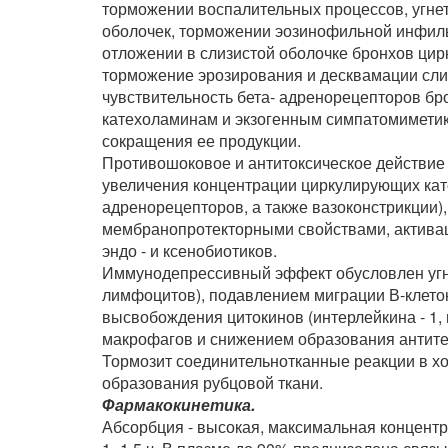
торможении воспалительных процессов, угне
оболочек, торможении эозинофильной инфиль
отложении в слизистой оболочке бронхов ци
торможение эрозирования и десквамации сли
чувствительность бета- адренорецепторов бр
катехоламинам и экзогенным симпатомиметикам
сокращения ее продукции.
Противошоковое и антитоксическое действие 
увеличения концентрации циркулирующих кат
адренорецепторов, а также вазоконстрикции)
мембранопротекторными свойствами, актива
эндо - и ксенобиотиков.
Иммунодепрессивный эффект обусловлен угн
лимфоцитов), подавлением миграции В-клеток
высвобождения цитокинов (интерлейкина - 1, 
макрофагов и снижением образования антите
Тормозит соединительнотканные реакции в хо
образования рубцовой ткани.
Фармакокинетика.
Абсорбция - высокая, максимальная концентр