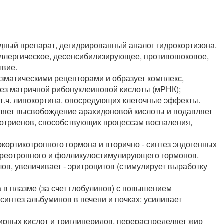
дный препарат, дегидрированный аналог гидрокортизона.
ллергическое, десенсибилизирующее, противошоковое,
твие.
зматическими рецепторами и образует комплекс,
тез матричной рибонуклеиновой кислоты (мРНК);
 т.ч. липокортина. опосредующих клеточные эффекты.
вляет высвобождение арахидоновой кислоты и подавляет
котриенов, способствующих процессам воспаления,
ортикотропного гормона и вторично - синтез эндогенных
тиреотропного и фолликулостимулирующего гормонов.
в, увеличивает - эритроцитов (стимулирует выработку
 в плазме (за счет глобулинов) с повышением
интез альбуминов в печени и почках: усиливает
рных кислот и триглицеридов, перераспределяет жир