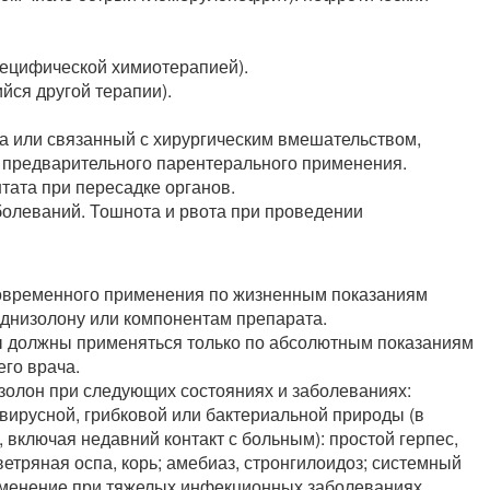
пецифической химиотерапией).
ся другой терапии).
га или связанный с хирургическим вмешательством,
е предварительного парентерального применения.
тата при пересадке органов.
болеваний. Тошнота и рвота при проведении
овременного применения по жизненным показаниям
еднизолону или компонентам препарата.
ды должны применяться только по абсолютным показаниям
го врача.
золон при следующих состояниях и заболеваниях:
ирусной, грибковой или бактериальной природы (в
включая недавний контакт с больным): простой герпес,
етряная оспа, корь; амебиаз, стронгилоидоз; системный
рименение при тяжелых инфекционных заболеваниях