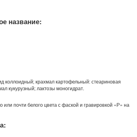
ое название:
д коллоидный; крахмал картофельный: стеариновая
хмал кукурузный; лактозы моногидрат.
 или почти белого цвета с фаской и гравировкой «Р» на
а: