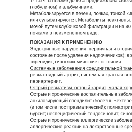
1- 1.5 ч. В плазме до 90% преднизолона свя
глобулином) и альбуминами.
Метаболизируется в печени, почках, тонкой 
или сульфатируются. Метаболиты неактивны. 
мочой путем клубочковой фильтрации и на 80
почками в неизмененном виде.
ПОКАЗАНИЯ К ПРИМЕНЕНИЮ
Эндокринные нарушения:
первичная и вторич
состояние после удаления надпочечников); в
тиреоидит; гипогликемические состояния.
Системные заболевания соединительной ткан
ревматоидный артрит; системная красная вол
периартериит.
Острый ревматизм, острый кардит, малая хор
Острые и хронические воспалительные забол
анкилозирующий спондилит (болезнь Бехтерев
(в том числе посттравматический); полиартри
бурсит; неспецифический тендосиновит; синов
Острые и хронические аллергические заболев
аллергические реакции на лекарственные сре