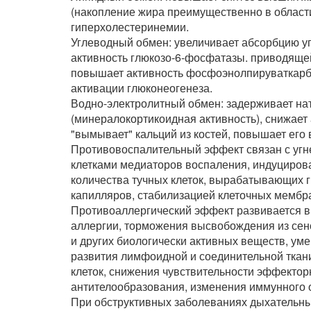
(накопление жира преимущественно в области 
гиперхолестеринемии.
Углеводный обмен: увеличивает абсорбцию уг
активность глюкозо-6-фосфатазы. приводящей
повышает активность фосфоэнолпируваткарб
активации глюконеогенеза.
Водно-электролитный обмен: задерживает нат
(минералокортикоидная активность), снижает
"вымывает" кальций из костей, повышает его
Противовоспалительный эффект связан с уг
клетками медиаторов воспаления, индуциров
количества тучных клеток, вырабатывающих 
капилляров, стабилизацией клеточных мембр
Противоаллергический эффект развивается в 
аллергии, торможения высвобождения из сен
и других биологически активных веществ, у
развития лимфоидной и соединительной ткани
клеток, снижения чувствительности эффектор
антителообразования, изменения иммунного о
При обструктивных заболеваниях дыхательны