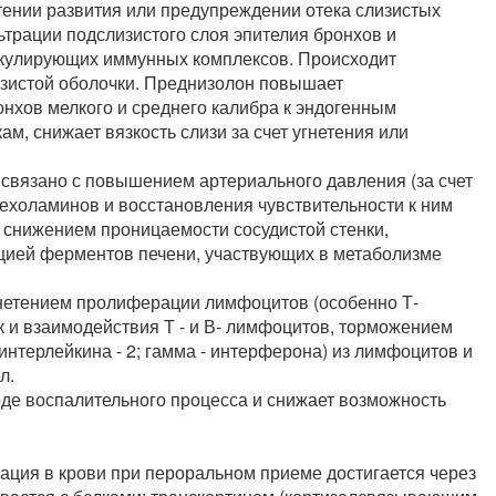
тении развития или предупреждении отека слизистых
трации подслизистого слоя эпителия бронхов и
ркулирующих иммунных комплексов. Происходит
зистой оболочки. Преднизолон повышает
онхов мелкого и среднего калибра к эндогенным
, снижает вязкость слизи за счет угнетения или
связано с повышением артериального давления (за счет
ехоламинов и восстановления чувствительности к ним
, снижением проницаемости сосудистой стенки,
цией ферментов печени, участвующих в метаболизме
етением пролиферации лимфоцитов (особенно Т-
 и взаимодействия Т - и В- лимфоцитов, торможением
интерлейкина - 2; гамма - интерферона) из лимфоцитов и
л.
де воспалительного процесса и снижает возможность
ация в крови при пероральном приеме достигается через