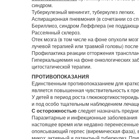
синдром.
Туберкулезный менингит, туберкулез легких.
Аспирационная пневмония (в сочетании со с
Бериллиоз, синдром Леффлера (не поддающий
Рассеянный склероз.
Отек мозга (в том числе на фоне опухоли моз
лучевой терапией или травмой головы) посл
Профилактика реакции отторжения трансплан
Гиперкальциемия на фоне онкологических за
цитостатической терапии.
ПРОТИВОПОКАЗАНИЯ
Единственным противопоказанием для кратк
является повышенная чувствительность к пр
У детей в период роста глюкокортикостерои
и под особо тщательным наблюдением лечаще
С осторожностью
следует назначать предни
Паразитарные и инфекционные заболевания в
настоящее время или недавно перенесенные, 
опоясывающий герпес (виремическая фаза), в
микоз; активный и латентный туберкулез. П