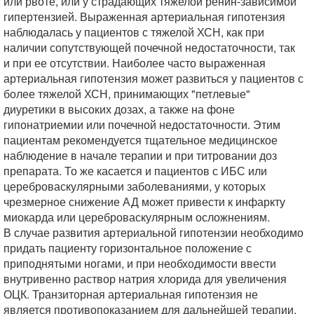
или рвоте, или у страдающих тяжелой ренин-зависимой
гипертензией. Выраженная артериальная гипотензия
наблюдалась у пациентов с тяжелой ХСН, как при
наличии сопутствующей почечной недостаточности, так
и при ее отсутствии. Наиболее часто выраженная
артериальная гипотензия может развиться у пациентов с
более тяжелой ХСН, принимающих "петлевые"
диуретики в высоких дозах, а также на фоне
гипонатриемии или почечной недостаточности. Этим
пациентам рекомендуется тщательное медицинское
наблюдение в начале терапии и при титровании доз
препарата. То же касается и пациентов с ИБС или
цереброваскулярными заболеваниями, у которых
чрезмерное снижение АД может привести к инфаркту
миокарда или цереброваскулярным осложнениям.
В случае развития артериальной гипотензии необходимо
придать пациенту горизонтальное положение с
приподнятыми ногами, и при необходимости ввести
внутривенно раствор натрия хлорида для увеличения
ОЦК. Транзиторная артериальная гипотензия не
является противопоказанием для дальнейшей терапии.