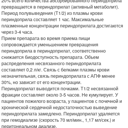
20% всего количества абсорбированного периндоприла
превращается в периндоприлат (активный метаболит).
Период полувыведения (Т1/2) из плазмы крови
периндоприла составляет 1 час. Максимальные
плазменные концентрации периндоприлата достигаются
через 3-4 часа.
Прием препарата во время приема пищи
сопровождается уменьшением превращения
периндоприла в периндоприлат, соответственно
снижается биодоступность препарата. Объем
распределения несвязанного периндоприлата
составляет 0,2 л/кг. Связь с белками плазмы крови
незначительная, связь периндоприлата с АПФ менее
30%, но зависит от его концентрации.
Периндоприлат выводится почками. Т1/2 несвязанной
фракции составляет около 3-5 часов. Не кумулирует. У
пациентов пожилого возраста, у пациентов с почечной и
хронической сердечной недостаточностью выведение
периндоприлата замедлено. Периндоприлат удаляется
при гемодиализе (скорость 70 мл/мин., 1,17 мл/сек.) и
перитонеальном диализе.