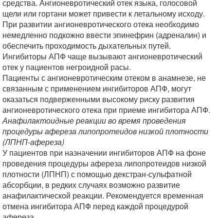
средства. Ангионевротический отек языка, голосовой
щели или гортани может привести к летальному исходу.
При развитии ангионевротического отека необходимо
немедленно подкожно ввести эпинефрин (адреналин) и
обеспечить проходимость дыхательных путей.
Ингибиторы АПФ чаще вызывают ангионевротический
отек у пациентов негроидной расы.
Пациенты с ангионевротическим отеком в анамнезе, не
связанным с применением ингибиторов АПФ, могут
оказаться подверженными высокому риску развития
ангионевротического отека при приеме ингибитора АПФ.
Анафилактоидные реакции во время проведения
процедуры афереза липопротеидов низкой плотности
(ЛПНП-афереза)
У пациентов при назначении ингибиторов АПФ на фоне
проведения процедуры афереза липопротеидов низкой
плотности (ЛПНП) с помощью декстран-сульфатной
абсорбции, в редких случаях возможно развитие
анафилактической реакции. Рекомендуется временная
отмена ингибитора АПФ перед каждой процедурой
афереза.