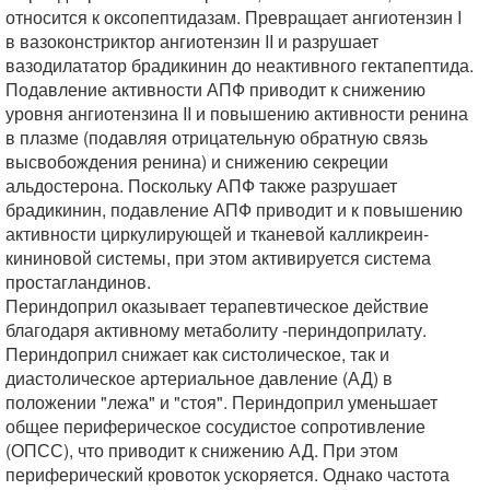
относится к оксопептидазам. Превращает ангиотензин I
в вазоконстриктор ангиотензин II и разрушает
вазодилататор брадикинин до неактивного гектапептида.
Подавление активности АПФ приводит к снижению
уровня ангиотензина II и повышению активности ренина
в плазме (подавляя отрицательную обратную связь
высвобождения ренина) и снижению секреции
альдостерона. Поскольку АПФ также разрушает
брадикинин, подавление АПФ приводит и к повышению
активности циркулирующей и тканевой калликреин-
кининовой системы, при этом активируется система
простагландинов.
Периндоприл оказывает терапевтическое действие
благодаря активному метаболиту -периндоприлату.
Периндоприл снижает как систолическое, так и
диастолическое артериальное давление (АД) в
положении "лежа" и "стоя". Периндоприл уменьшает
общее периферическое сосудистое сопротивление
(ОПСС), что приводит к снижению АД. При этом
периферический кровоток ускоряется. Однако частота