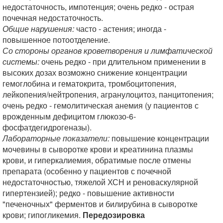
недостаточность, импотенция; очень редко - острая
почечная недостаточность.
Общие нарушения:
часто - астения; иногда -
повышенное потоотделение.
Со стороны органов кроветворения и лимфатической
системы:
очень редко - при длительном применении в
высоких дозах возможно снижение концентрации
гемоглобина и гематокрита, тромбоцитопения,
лейкопения/нейтропения, агранулоцитоз, панцитопения;
очень редко - гемолитическая анемия (у пациентов с
врожденным дефицитом глюкозо-6-
фосфатдегидрогеназы).
Лабораторные показатели:
повышение концентрации
мочевины в сыворотке крови и креатинина плазмы
крови, и гиперкалиемия, обратимые после отмены
препарата (особенно у пациентов с почечной
недостаточностью, тяжелой ХСН и реноваскулярной
гипертензией); редко - повышение активности
"печеночных" ферментов и билирубина в сыворотке
крови; гипогликемия.
Передозировка