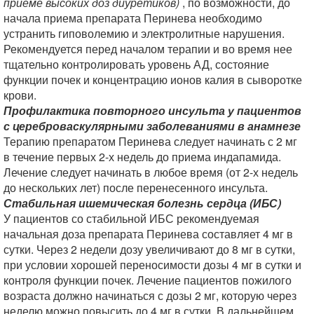
приеме высоких доз диуретиков)
, по возможности, до
начала приема препарата Перинева необходимо
устранить гиповолемию и электролитные нарушения.
Рекомендуется перед началом терапии и во время нее
тщательно контролировать уровень АД, состояние
функции почек и концентрацию ионов калия в сыворотке
крови.
Профилактика повторного инсульта у пациентов
с цереброваскулярными заболеваниями в анамнезе
Терапию препаратом Перинева следует начинать с 2 мг
в течение первых 2-х недель до приема индапамида.
Лечение следует начинать в любое время (от 2-х недель
до нескольких лет) после перенесенного инсульта.
Стабильная ишемическая болезнь сердца (ИБС)
У пациентов со стабильной ИБС рекомендуемая
начальная доза препарата Перинева составляет 4 мг в
сутки. Через 2 недели дозу увеличивают до 8 мг в сутки,
при условии хорошей переносимости дозы 4 мг в сутки и
контроля функции почек. Лечение пациентов пожилого
возраста должно начинаться с дозы 2 мг, которую через
неделю можно повысить до 4 мг в сутки. В дальнейшем,