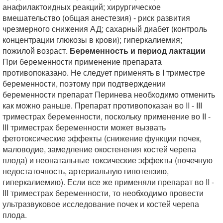
анафилактоидных реакций; хирургическое
вмешательство (общая анестезия) - риск развития
чрезмерного снижения АД; сахарный диабет (контроль
концентрации глюкозы в крови); гиперкалиемия;
пожилой возраст.
Беременность и период лактации
При беременности применение препарата
противопоказано. Не следует применять в I триместре
беременности, поэтому при подтверждении
беременности препарат Перинева необходимо отменить
как можно раньше. Препарат противопоказан во II - III
триместрах беременности, поскольку применение во II -
III триместрах беременности может вызвать
фетотоксические эффекты (снижение функции почек,
маловодие, замедление окостенения костей черепа
плода) и неонатальные токсические эффекты (почечную
недостаточность, артериальную гипотензию,
гиперкалиемию). Если все же применяли препарат во II -
III триместрах беременности, то необходимо провести
ультразвуковое исследование почек и костей черепа
плода.