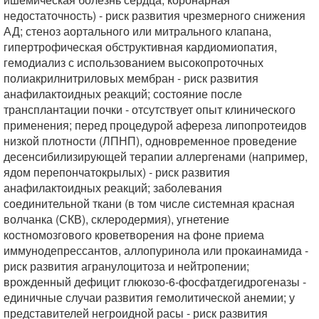
недостаточность) - риск развития чрезмерного снижения
АД; стеноз аортального или митрального клапана,
гипертрофическая обструктивная кардиомиопатия,
гемодиализ с использованием высокопроточных
полиакрилнитриловых мембран - риск развития
анафилактоидных реакций; состояние после
трансплантации почки - отсутствует опыт клинического
применения; перед процедурой афереза липопротеидов
низкой плотности (ЛПНП), одновременное проведение
десенсибилизирующей терапии аллергенами (например,
ядом перепончатокрылых) - риск развития
анафилактоидных реакций; заболевания
соединительной ткани (в том числе системная красная
волчанка (СКВ), склеродермия), угнетение
костномозгового кроветворения на фоне приема
иммунодепрессантов, аллопуринола или прокаинамида -
риск развития агранулоцитоза и нейтропении;
врожденный дефицит глюкозо-6-фосфатдегидрогеназы -
единичные случаи развития гемолитической анемии; у
представителей негроидной расы - риск развития