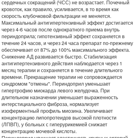
сердечных сокращений (ЧСС) не возрастает. Почечный
кровоток, как правило, усиливается, в то время как
скорость клубочковой фильтрации не меняется.
Максимальный антигипертензивный эффект достигается
через 4-6 часов после однократного приема внутрь
периндоприла; гипотензивный эффект сохраняется в
течение 24 часов, и через 24 часа препарат по-прежнему
обеспечивает от 87% до 100% максимального эффекта.
Снижение АД развивается быстро. Стабилизация
антигипертензивного действия наблюдается через 1
месяц терапии и сохраняется в течение длительного
времени. Прекращение терапии не сопровождается
синдромом "отмены". Периндоприл уменьшает
гипертрофию миокарда левого желудочка. При
длительном назначении уменьшает выраженность
интерстициального фиброза, нормализует
изоферментный профиль миозина. Увеличивает
концентрацию липопротеидов высокой плотности
(ЛПВП), у больных с гиперурикемией снижает
концентрацию мочевой кислоты.
Периндоприл улучшает эластичность крупных артерий,