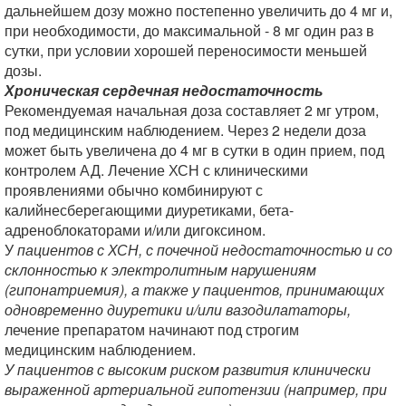
дальнейшем дозу можно постепенно увеличить до 4 мг и,
при необходимости, до максимальной - 8 мг один раз в
сутки, при условии хорошей переносимости меньшей
дозы.
Хроническая сердечная недостаточность
Рекомендуемая начальная доза составляет 2 мг утром,
под медицинским наблюдением. Через 2 недели доза
может быть увеличена до 4 мг в сутки в один прием, под
контролем АД. Лечение ХСН с клиническими
проявлениями обычно комбинируют с
калийнесберегающими диуретиками, бета-
адреноблокаторами и/или дигоксином.
У
пациентов с ХСН, с почечной недостаточностью и со
склонностью к электролитным нарушениям
(гипонатриемия), а также у пациентов, принимающих
одновременно диуретики и/или вазодилататоры,
лечение препаратом начинают под строгим
медицинским наблюдением.
У пациентов с высоким риском развития клинически
выраженной артериальной гипотензии (например, при