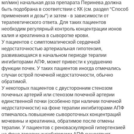
мл/мин) начальная доза препарата Перинева должна
быть подобрана в соответствии с КК (см. раздел "Способ
применения и дозы") и затем - в зависимости от
терапевтического ответа. Для таких пациентов
необходим регулярный контроль концентрации ионов
калия и креатинина в сыворотке крови.
У пациентов с симптоматической сердечной
недостаточностью артериальная гипотензия,
развивающаяся в начальном периоде терапии
ингибиторами АПФ, может привести к ухудшению
функции почек. У таких пациентов иногда отмечались
случаи острой почечной недостаточности, обычно
обратимой.
У некоторых пациентов с двусторонним стенозом
почечных артерий или стенозом почечной артерии
единственной почки (особенно при наличии почечной
недостаточности) на фоне терапии ингибиторами АПФ
отмечалось повышение сывороточных концентраций
мочевины и креатинина, обратимое после отмены
терапии. У пациентов с реноваскулярной гипертензией
на фоне терапии ингибиторами АПФ существует