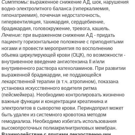
Симптомы:
выраженное снижение АД, шок, нарушения
водно-электролитного баланса (гиперкалиемия,
гипонатриемия), почечная недостаточность,
гипервентиляция, тахикардия, сердцебиение,
брадикардия, головокружение, тревога, кашель.
Лечение:
при выраженном снижении АД - придать
пациенту горизонтальное положение с приподнятыми
ногами и провести мероприятия по восполнению
объема циркулирующей крови (ОЦК), по возможности -
внутривенное введение ангиотензина II и/или
внутривенного раствора катехоламинов. При развитии
выраженной брадикардии, не поддающейся
лекарственной терапии (в т.ч. атропином), показана
установка искусственного водителя ритма
(пейсмейкера). Необходимо контролировать жизненно
важные функции и концентрации креатинина и
электролитов в сыворотке крови. Периндоприл может
быть удален из системного кровотока методом
гемодиализа. Необходимо избегать использования
высокопроточных полиакрилнитриловых мембран.
Взаимодействие с другими лекарственными