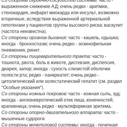
выраженное снижение АД; очень редко - аритмии,
стенокардия, инфаркт миокарда или инсульт, возможно
вторичные, вследствие выраженной артериальной
гипотензии у пациентов группы высокого риска; васкулит
(частота неизвестна).
Со стороны органов дыхания:
часто - кашель, одышка;
иногда - бронхоспазм; очень редко - эозинофильная
пневмония, ринит.
Со стороны пищеварительного тракта:
часто -
тошнота, рвота, боль в животе, дисгевзия, диспепсия,
диарея, запор; иногда - сухость слизистой оболочки
полости рта; редко - панкреатит; очень редко -
цитолитический или холестатический гепатит (см. раздел
"Особые указания").
Со стороны кожных покровов:
часто - кожная сыпь, зуд;
иногда - ангионевротический отек лица, конечностей,
крапивница; очень редко - мультиформная эритема.
Со стороны опорно-двигательного аппарата:
часто -
мышечные судороги.
Со стороны мочеполовой системы:
иногда - почечная