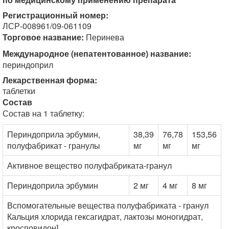
Регистрационный номер:
ЛСР-008961/09-061109
Торговое название:
Перинева
Международное (непатентованное) название:
периндоприл
Лекарственная форма:
таблетки
Состав
Состав на 1 таблетку:
Периндоприла эрбумин,
38,39
76,78
153,56
полуфабрикат - гранулы
мг
мг
мг
Активное вещество полуфабриката-гранул
Периндоприла эрбумин
2 мг
4 мг
8 мг
Вспомогательные вещества полуфабриката - гранул
Кальция хлорида гексагидрат, лактозы моногидрат,
кросповидон].