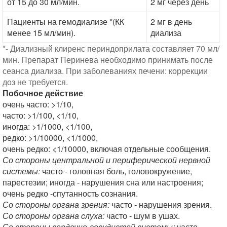
от 15 до 30 мл/мин.
2 мг через день
Пациенты на гемодиализе *(КК
2 мг в день
менее 15 мл/мин).
диализа
*- Диализный клиренс периндоприлата составляет 70 мл/
мин. Препарат Перинева необходимо принимать после
сеанса диализа. При заболеваниях печени: коррекции
доз не требуется.
Побочное действие
очень часто: >1/10,
часто: >1/100, <1/10,
иногда: >1/1000, <1/100,
редко: >1/10000, <1/1000,
очень редко: <1/10000, включая отдельные сообщения.
Со стороны центральной и периферической нервной
системы:
часто - головная боль, головокружение,
парестезии; иногда - нарушения сна или настроения;
очень редко -спутанность сознания.
Со стороны органа зрения:
часто - нарушения зрения.
Со стороны органа слуха:
часто - шум в ушах.
Со стороны сердечно-сосудистой системы:
часто -