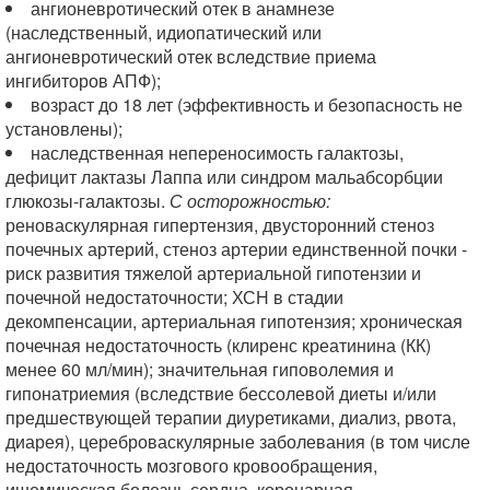
ангионевротический отек в анамнезе
(наследственный, идиопатический или
ангионевротический отек вследствие приема
ингибиторов АПФ);
возраст до 18 лет (эффективность и безопасность не
установлены);
наследственная непереносимость галактозы,
дефицит лактазы Лаппа или синдром мальабсорбции
глюкозы-галактозы.
С осторожностью:
реноваскулярная гипертензия, двусторонний стеноз
почечных артерий, стеноз артерии единственной почки -
риск развития тяжелой артериальной гипотензии и
почечной недостаточности; ХСН в стадии
декомпенсации, артериальная гипотензия; хроническая
почечная недостаточность (клиренс креатинина (КК)
менее 60 мл/мин); значительная гиповолемия и
гипонатриемия (вследствие бессолевой диеты и/или
предшествующей терапии диуретиками, диализ, рвота,
диарея), цереброваскулярные заболевания (в том числе
недостаточность мозгового кровообращения,
ишемическая болезнь сердца, коронарная