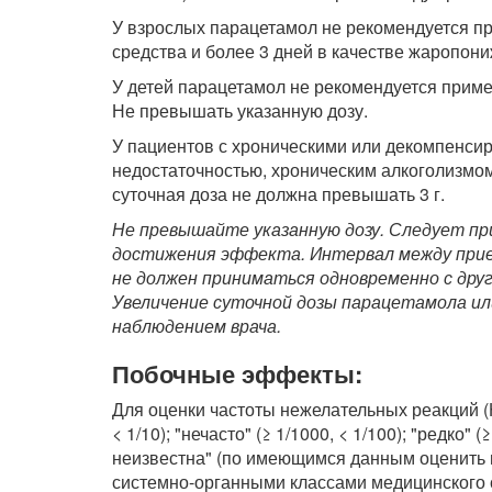
У взрослых парацетамол не рекомендуется п
средства и более 3 дней в качестве жаропон
У детей парацетамол не рекомендуется приме
Не превышать указанную дозу.
У пациентов с хроническими или декомпенси
недостаточностью, хроническим алкоголизмо
суточная доза не должна превышать 3 г.
Не превышайте указанную дозу. Следует пр
достижения эффекта. Интервал между прие
не должен приниматься одновременно с др
Увеличение суточной
дозы парацетамола ил
наблюдением врача.
Побочные эффекты:
Для оценки частоты нежелательных реакций (H
< 1/10); "нечасто" (≥ 1/1000, < 1/100); "редко" (
неизвестна" (по имеющимся данным оценить 
системно-органными классами медицинского 