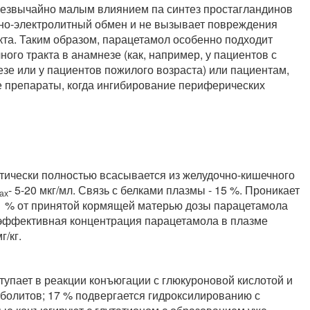
резвычайно малым влиянием па синтез простагландинов
дно-электролитный обмен и не вызывает повреждения
кта. Таким образом, парацетамол особенно подходит
го тракта в анамнезе (как, например, у пациентов с
е или у пациентов пожилого возраста) или пациентам,
препараты, когда ингибирование периферических
ктически полностью всасывается из желудочно-кишечного
- 5-20 мкг/мл. Связь с белками плазмы - 15 %. Проникает
ах
1 % от принятой кормящей матерью дозы парацетамола
 эффективная концентрация парацетамола в плазме
г/кг.
ступает в реакции конъюгации с глюкуроновой кислотой и
болитов; 17 % подвергается гидроксилированию с