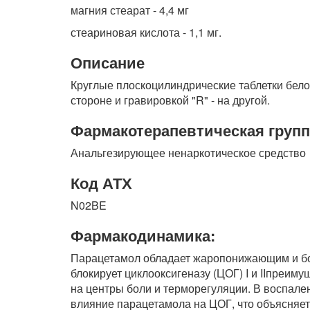
магния стеарат - 4,4 мг
стеариновая кислота - 1,1 мг.
Описание
Круглые плоскоцилиндрические таблетки белог
стороне и гравировкой "R" - на другой.
Фармакотерапевтическая групп
Анальгезирующее ненаркотическое средство
Код АТХ
N02BE
Фармакодинамика:
Парацетамол обладает жаропонижающим и бо
блокирует циклооксигеназу (ЦОГ) I и IIпреим
на центры боли и терморегуляции. В воспале
влияние парацетамола на ЦОГ, что объясняет