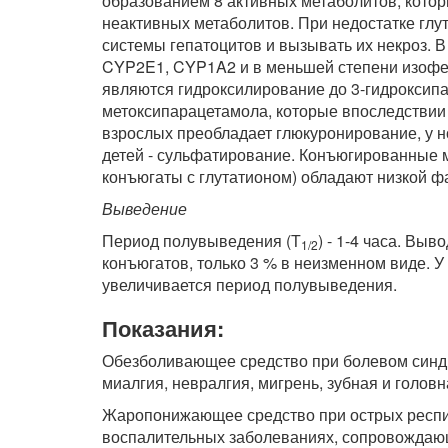
образованием 8 активных метаболитов, котор
неактивных метаболитов. При недостатке глу
системы гепатоцитов и вызывать их некроз. 
CYP2E1, CYP1A2 и в меньшей степени изоф
являются гидроксилирование до 3-гидроксипа
метоксипарацетамола, которые впоследствии
взрослых преобладает глюкуронирование, у 
детей - сульфатирование. Конъюгированные 
конъюгаты с глутатионом) обладают низкой фа
Выведение
Период полувыведения (Т
) - 1-4 часа. Вы
1/2
конъюгатов, только 3 % в неизменном виде. 
увеличивается период полувыведения.
Показания:
Обезболивающее средство при болевом синдр
миалгия, невралгия, мигрень, зубная и головн
Жаропонижающее средство при острых респи
воспалительных заболеваниях, сопровождаю