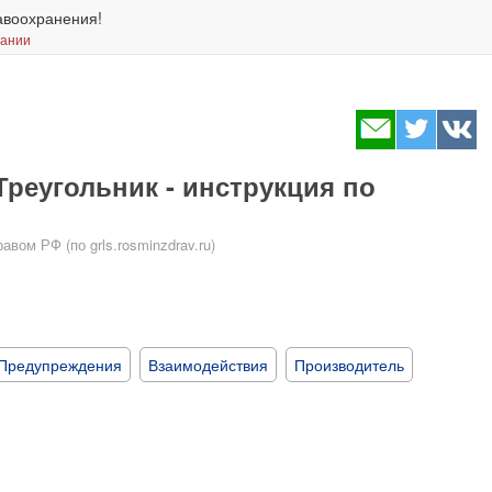
авоохранения!
вании
Треугольник - инструкция по
ом РФ (по grls.rosminzdrav.ru)
Предупреждения
Взаимодействия
Производитель