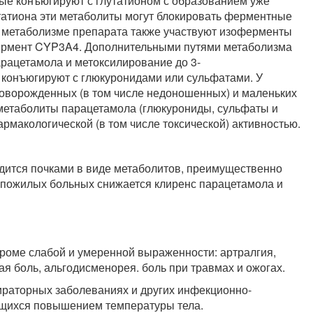
ые конъюгируют с глутатионом с образованием уже
татиона эти метаболиты могут блокировать ферментные
В метаболизме препарата также участвуют изоферменты
ермент CYP3A4. Дополнительными путями метаболизма
рацетамола и метоксилирование до 3-
 конъюгируют с глюкуронидами или сульфатами. У
новорожденных (в том числе недоношенных) и маленьких
метаболиты парацетамола (глюкурониды, сульфаты и
рмакологической (в том числе токсической) активностью.
водится почками в виде метаболитов, преимущественно
У пожилых больных снижается клиренс парацетамола и
оме слабой и умеренной выраженности: артралгия,
ая боль, альгодисменорея. боль при травмах и ожогах.
раторных заболеваниях и других инфекционно-
щихся повышением температуры тела.