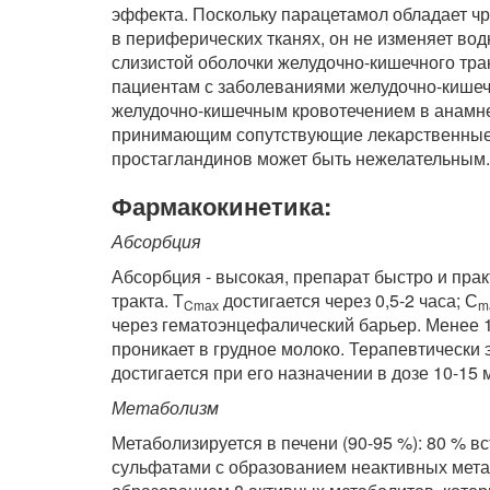
эффекта. Поскольку парацетамол обладает ч
в периферических тканях, он не изменяет во
слизистой оболочки желудочно-кишечного тра
пациентам с заболеваниями желудочно-кишечно
желудочно-кишечным кровотечением в анамнез
принимающим сопутствующие лекарственные 
простагландинов может быть нежелательным.
Фармакокинетика:
Абсорбция
Абсорбция - высокая, препарат быстро и пра
тракта. Т
достигается через 0,5-2 часа; С
Cm
ах
m
через гематоэнцефалический барьер. Менее 
проникает в грудное молоко. Терапевтически
достигается при его назначении в дозе 10-15 м
Метаболизм
Метаболизируется в печени (90-95 %): 80 % в
сульфатами с образованием неактивных мета