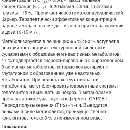
max
концентрация (С
) - 5-20 мкг/мл. Связь с белками
mах
плазмы - 15 %. Проникает через гематоэнцефалический
барьер. Терапевтически эффективная концентрация
парацетамола в плазме достигается при его назначении
в дозе 10-15 мг/кг.
Метаболизируется в печени (90-95 %): 80 % вступает в
реакции конъюгации с глюкуроновой кислотой и
сульфатами с образованием неактивных метаболитов;
17 % подвергается гидроксилированию с образованием
8 активных метаболитов, которые конъюгируют с
глутатионом с образованием уже неактивных
метаболитов. При недостатке глутатиона эти
метаболиты могут блокировать ферментные системы
гепатоцитов и вызывать их некроз. В метаболизме
препарата также участвует изофермент CYP2E1.
Период полувыведения (Т1/2) - 1-4 ч. Выводится
почками в виде метаболитов, преимущественно
конъюгатов, только 3 % в неизмененном виде.
Показания: