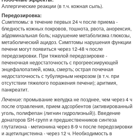
Аллергические реакции (в т.ч. кожная сыпь).
Передозировка:
Симптомы:
в течение первых 24 ч после приема -
бледность кожных покровов, тошнота, рвота, анорексия,
абдоминальная боль; нарушение метаболизма глюкозы,
метаболический ацидоз. Симптомы нарушения функции
печени могут появиться через 12-48 ч после
передозировки. При тяжелой передозировке -
печеночная недостаточность с прогреесиирующей
энцефалопатией, кома, смерть; острая почечная
недостаточность с тубулярным некрозом (в т.ч. при
отсутствии тяжелого поражения печени); аритмия,
панкреатит.
Лечение:
промывание желудка не позднее, чем через 4 ч
после отравления, прием адсорбентов (активированный
уголь, полифепан (лигнин гидролизный)). Введение
донаторов SH-групп и предшественников синтеза
глутатиона - метионина через 8-9 ч после передозировки
и ацетилцистеина - через 12 ч. Необходимость в