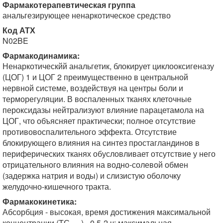
Фармакотерапевтическая группа
анальгезирующее ненаркотическое средство
Код АТХ
N02BE
Фармакодинамика:
Ненаркотическйй анальгетик, блокирует циклооксигеназу
(ЦОГ) 1 и ЦОГ 2 преимущественно в центральной
нервной системе, воздействуя на центры боли и
терморегуляции. В воспаленных тканях клеточные
пероксидазы нейтрализуют влияние парацетамола на
ЦОГ, что объясняет практически; полное отсутствие
противовоспалительного эффекта. Отсутствие
блокирующего влияния на синтез простагландинов в
периферических тканях обусловливает отсутствие у него
отрицательного влияния на водно-солевой обмен
(задержка натрия и воды) и слизистую оболочку
желудочно-кишечного тракта.
Фармакокинетика:
Абсорбция - высокая, время достижения максимальной
концентрации (ТС
) - 0.5-2 ч; максимальная