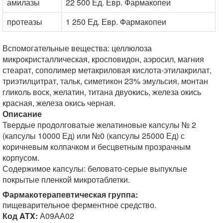
амилазы
22 500 Ед. Евр. Фармакопеи
протеазы
1 250 Ед. Евр. Фармакопеи
Вспомогательные вещества: целлюлоза
микрокристаллическая, кросповидон, аэросил, магния
стеарат, сополимер метакриловая кислота-этилакрилат,
триэтилцитрат, тальк, симетикон 23% эмульсия, монтан
гликоль воск, желатин, титана двуокись, железа окись
красная, железа окись черная.
Описание
Твердые продолговатые желатиновые капсулы № 2
(капсулы 10000 Ед) или №0 (капсулы 25000 Ед) с
коричневым колпачком и бесцветным прозрачным
корпусом.
Содержимое капсулы: беловато-серые выпуклые
покрытые пленкой микротаблетки.
Фармакотерапевтическая группа:
пищеварительное ферментное средство.
Код ATX:
А09АА02