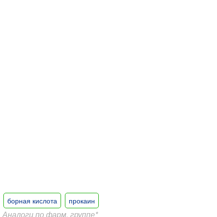
борная кислота
прокаин
Аналоги по фарм. группе*