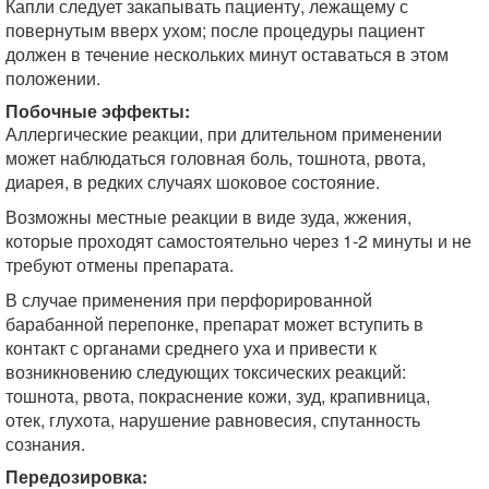
Капли следует закапывать пациенту, лежа­щему с
повернутым вверх ухом; после про­цедуры пациент
должен в течение несколь­ких минут оставаться в этом
положении.
Побочные эффекты:
Аллергические реакции, при длительном применении
может наблюдаться головная боль, тошнота, рвота,
диарея, в редких случаях шоковое состояние.
Возможны местные реакции в виде зуда, жжения,
которые проходят самостоятельно через 1-2 минуты и не
требуют отмены препарата.
В случае применения при перфорированной
барабанной перепонке, препарат может всту­пить в
контакт с органами среднего уха и привести к
возникновению следующих токсиче­ских реакций:
тошнота, рвота, покраснение кожи, зуд, крапивница,
отек, глухота, наруше­ние равновесия, спутанность
сознания.
Передозировка: