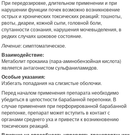
При передозировке, длительном применении и при
нарушении функции почек возможно возникновение
острых и хронических токсических реакций: тошноты,
рвоты, диареи, кожной сыпи, головной боли,
спутанности сознания, нарушения мочевыделения, в
редких случаях шоковое состояние.
Лечение
: симптоматическое.
Взаимодействие:
Метаболит прокаииа (пара-аминобензойная кислота)
является антагонистом сульфанила­мидов.
Особые указания:
Избегать попадания на слизистые оболочки.
Перед началом применения препарата необходимо
убедиться в целостности барабанной перепонки. В
случае применения при перфорированной барабанной
перепонке, препарат может вступить в контакт с
органами среднего уха и привести к возникновению
токсиче­ских реакций.
Влияние на способность управлять транспортными