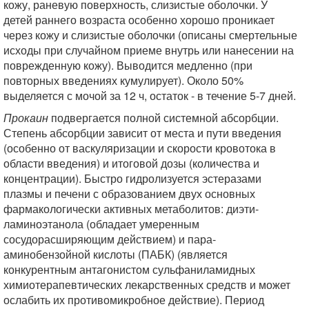
кожу, раневую поверхность, слизистые оболочки. У
детей раннего возраста особенно хорошо проникает
через кожу и слизистые оболочки (описаны смертельные
исходы при случайном приеме внутрь или нанесении на
поврежденную кожу). Выводится медленно (при
повторных введениях кумулирует). Около 50%
выделяется с мочой за 12 ч, остаток - в течение 5-7 дней.
Прокаин
подвергается полной системной абсорбции.
Степень абсорбции зависит от места и пути введения
(особенно от васкуляризации и скорости кровотока в
области введения) и итоговой дозы (количества и
концентрации). Быстро гидролизуется эстеразами
плазмы и печени с образованием двух основных
фармакологически активных метаболитов: диэти-
ламиноэтанола (обладает умеренным
сосудорасширяющим действием) и пара-
аминобензойной кислоты (ПАБК) (является
конкурентным антагонистом сульфаниламид­ных
химиотерапевтических лекарственных средств и может
ослабить их противомикробное действие). Период