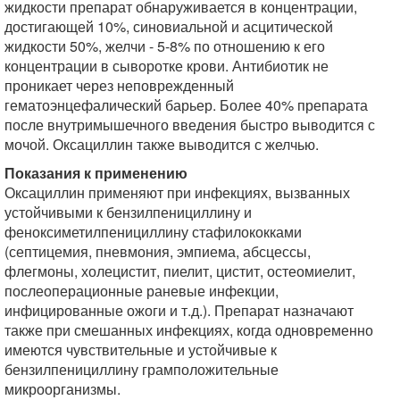
жидкости препарат обнаруживается в концентрации,
достигающей 10%, синовиальной и асцитической
жидкости 50%, желчи - 5-8% по отношению к его
концентрации в сыворотке крови. Антибиотик не
проникает через неповрежденный
гематоэнцефалический барьер. Более 40% препарата
после внутримышечного введения быстро выводится с
мочой. Оксациллин также выводится с желчью.
Показания к применению
Оксациллин применяют при инфекциях, вызванных
устойчивыми к бензилпенициллину и
феноксиметилпенициллину стафилококками
(септицемия, пневмония, эмпиема, абсцессы,
флегмоны, холецистит, пиелит, цистит, остеомиелит,
послеоперационные раневые инфекции,
инфицированные ожоги и т.д.). Препарат назначают
также при смешанных инфекциях, когда одновременно
имеются чувствительные и устойчивые к
бензилпенициллину грамположительные
микроорганизмы.