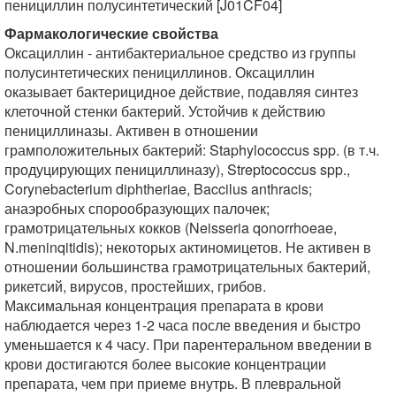
пенициллин полусинтетический [J01CF04]
Фармакологические свойства
Оксациллин - антибактериальное средство из группы
полусинтетических пенициллинов. Оксациллин
оказывает бактерицидное действие, подавляя синтез
клеточной стенки бактерий. Устойчив к действию
пенициллиназы. Активен в отношении
грамположительных бактерий: Staphylococcus spp. (в т.ч.
продуцирующих пенициллиназу), Streptococcus spp.,
Corynebacterium diphtheriae, Baccilus anthracis;
анаэробных спорообразующих палочек;
грамотрицательных кокков (Neisseria qonorrhoeae,
N.meninqitidis); некоторых актиномицетов. Не активен в
отношении большинства грамотрицательных бактерий,
рикетсий, вирусов, простейших, грибов.
Максимальная концентрация препарата в крови
наблюдается через 1-2 часа после введения и быстро
уменьшается к 4 часу. При парентеральном введении в
крови достигаются более высокие концентрации
препарата, чем при приеме внутрь. В плевральной