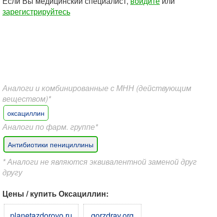
Если Вы медицинский специалист,
войдите
или
зарегистрируйтесь
Аналоги и комбинированные с МНН (действующим
веществом)*
оксациллин
Аналоги по фарм. группе*
Антибиотики пенициллины
* Аналоги не являются эквивалентной заменой друг
другу
Цены / купить Оксациллин:
planetazdorovo.ru
gorzdrav.org