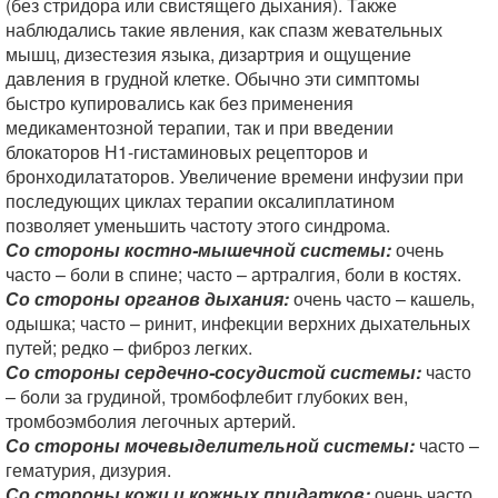
(без стридора или свистящего дыхания). Также
наблюдались такие явления, как спазм жевательных
мышц, дизестезия языка, дизартрия и ощущение
давления в грудной клетке. Обычно эти симптомы
быстро купировались как без применения
медикаментозной терапии, так и при введении
блокаторов Н1-гистаминовых рецепторов и
бронходилататоров. Увеличение времени инфузии при
последующих циклах терапии оксалиплатином
позволяет уменьшить частоту этого синдрома.
Со стороны костно-мышечной системы:
очень
часто – боли в спине; часто – артралгия, боли в костях.
Со стороны органов дыхания:
очень часто – кашель,
одышка; часто – ринит, инфекции верхних дыхательных
путей; редко – фиброз легких.
Со стороны сердечно-сосудистой системы:
часто
– боли за грудиной, тромбофлебит глубоких вен,
тромбоэмболия легочных артерий.
Со стороны мочевыделительной системы:
часто –
гематурия, дизурия.
Со стороны кожи и кожных придатков:
очень часто