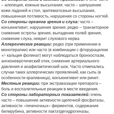
– алопеция, кожные высыпания; часто – шелушение
кожи ладоней и стоп, эритематозные высыпания,
повышенная потливость, нарушения со стороны ногтей.
Со стороны органов зрения и слуха:
часто –
конъюнктивит, нарушения зрения; редко – транзиторное
снижение остроты зрения, выпадение полей зрения,
снижение слуха, неврит слухового нерва
Аллергические реакции:
редко (при применении в
монотерапии) или часто (в комбинации с фторурацилом
+/- кальция фолинат) могут наблюдаться бронхоспазм,
ангионевротический отек, снижение артериального
давления и анафилактический шок. Часто отмечались
случаи таких аллергических проявлений, как сыпь (в
особенности крапивница), конъюнктивит или ринит.
Местные реакции:
при экстравазации препарата –
боль и воспалительные реакции в месте введения.
Со стороны лабораторных показателей:
очень
часто – повышение активности щелочной фосфатазы,
активности «печеночных» ферментов, содержания
билирубина, активности лактатдегидрогеназы,