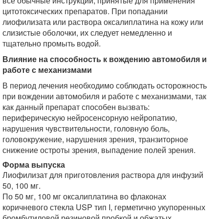
все обычные инструкции, принятые для применения
цитотоксических препаратов. При попадании
лиофилизата или раствора оксалиплатина на кожу или
слизистые оболочки, их следует немедленно и
тщательно промыть водой.
Влияние на способность к вождению автомобиля и
работе с механизмами
В период лечения необходимо соблюдать осторожность
при вождении автомобиля и работе с механизмами, так
как данный препарат способен вызвать:
периферическую нейросенсорную нейропатию,
нарушения чувствительности, головную боль,
головокружение, нарушения зрения, транзиторное
снижение остроты зрения, выпадение полей зрения.
Форма выпуска
Лиофилизат для приготовления раствора для инфузий
50, 100 мг.
По 50 мг, 100 мг оксалиплатина во флаконах
коричневого стекла USP тип I, герметично укупоренных
бромбутиловой резиновой пробкой и обжатых