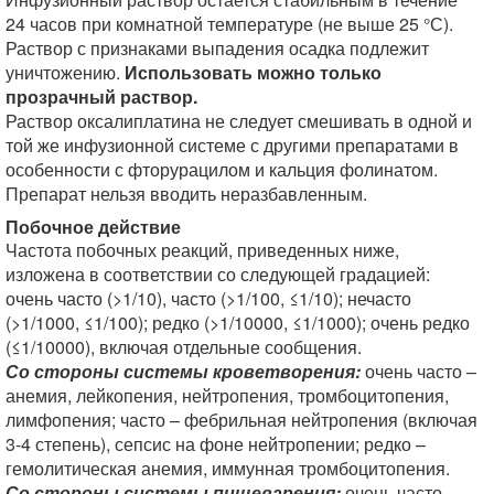
24 часов при комнатной температуре (не выше 25 °С).
Раствор с признаками выпадения осадка подлежит
уничтожению.
Использовать можно только
прозрачный раствор.
Раствор оксалиплатина не следует смешивать в одной и
той же инфузионной системе с другими препаратами в
особенности с фторурацилом и кальция фолинатом.
Препарат нельзя вводить неразбавленным.
Побочное действие
Частота побочных реакций, приведенных ниже,
изложена в соответствии со следующей градацией:
очень часто (>1/10), часто (>1/100, ≤1/10); нечасто
(>1/1000, ≤1/100); редко (>1/10000, ≤1/1000); очень редко
(≤1/10000), включая отдельные сообщения.
Со стороны системы кроветворения:
очень часто –
анемия, лейкопения, нейтропения, тромбоцитопения,
лимфопения; часто – фебрильная нейтропения (включая
3-4 степень), сепсис на фоне нейтропении; редко –
гемолитическая анемия, иммунная тромбоцитопения.
Со стороны системы пищеварения:
очень часто –