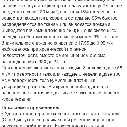
выявляется в ультрафильтрате плазмы к концу 2 ч после
введения в дозе 130 мг/м ², при этом 15% введенного
вещества находятся в крови, а остальные 85% быстро
распределяются по тканям или выводятся почками.
Выводится почками в течение 48 ч; к 5 дню около 54%
всей дозы обнаруживается в моче и менее 3% – в кале.
Значительное снижение клиренса с 17.55 до 9.95 л/ч
наблюдалось при хронической почечной
недостаточности, вместе с уменьшением объема
распределения с 330 до 241 л.
При введении оксалиплатина каждые 2 недели в дозе 85
мг/м ² поверхности тела или каждые 3 недели в дозе 130
мг/м поверхности тела кумуляции платины в
ультрафильтрате плазмы крови не наблюдается, а
равновесное состояние достигается уже после первого
курса терапии.
Показания к применению
• Адъювантная терапия колоректального рака III стадии
(С по Дьюку) после радикальной резекции первичной
опухоли в комбинации с фторурацилом / кальция