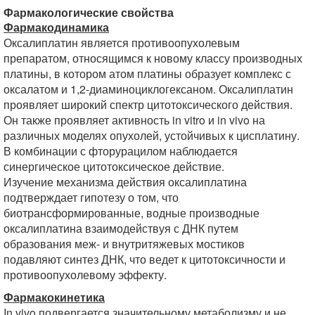
Фармакологические свойства
Фармакодинамика
Оксалиплатин является противоопухолевым
препаратом, относящимся к новому классу производных
платины, в котором атом платины образует комплекс с
оксалатом и 1,2-диаминоциклогексаном. Оксалиплатин
проявляет широкий спектр цитотоксического действия.
Он также проявляет активность in vitro и in vivo на
различных моделях опухолей, устойчивых к цисплатину.
В комбинации с фторурацилом наблюдается
синергическое цитотоксическое действие.
Изучение механизма действия оксалиплатина
подтверждает гипотезу о том, что
биотрансформированные, водные производные
оксалиплатина взаимодействуя с ДНК путем
образования меж- и внутритяжевых мостиков
подавляют синтез ДНК, что ведет к цитотоксичности и
противоопухолевому эффекту.
Фармакокинетика
In vivo подвергается значительному метаболизму и не