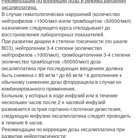
Рекомендации по коррекции дозы и режима введения
оксалиплатина.
В случае гематологических нарушений (количество
нейтрофилов <1500/мкл и/или тромбоцитов <50000/мкл)
назначение следующего курса откладывают до
восстановления лабораторных показателей.
При развитии диареи 4 степени токсичности (по шкале
ВОЗ), нейтропении 3-4 степени (количество
нейтрофилов <1000/мкл), тромбоцитопении 3-4 степени
(количество тромбоцитов <50000/мкл) доза
оксалиплатина при последующих введениях должна
быть снижена с 85 мг/м ² до 65 мг/м ² в дополнение к
обычному снижению дозы фторурацила в случае их
комбинированного применения.
Больным, у которых в ходе инфузий или в течение
нескольких часов после 2-х часовой инфузий
развивается острая гортанно-глоточная дизестезия,
следующую инфузию оксалиплатина следует проводить
в течение 6 часов.
Рекомендации по коррекции дозы оксалиплатина при
развитии нейротоксичности: