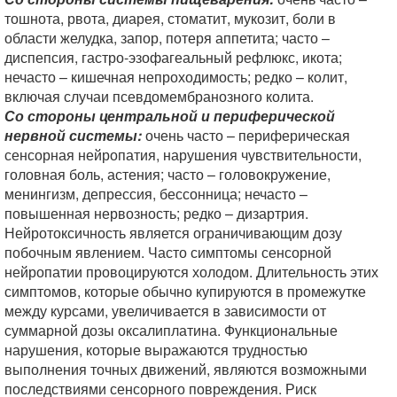
тошнота, рвота, диарея, стоматит, мукозит, боли в
области желудка, запор, потеря аппетита; часто –
диспепсия, гастро-эзофагеальный рефлюкс, икота;
нечасто – кишечная непроходимость; редко – колит,
включая случаи псевдомембранозного колита.
Со стороны центральной и периферической
нервной системы:
очень часто – периферическая
сенсорная нейропатия, нарушения чувствительности,
головная боль, астения; часто – головокружение,
менингизм, депрессия, бессонница; нечасто –
повышенная нервозность; редко – дизартрия.
Нейротоксичность является ограничивающим дозу
побочным явлением. Часто симптомы сенсорной
нейропатии провоцируются холодом. Длительность этих
симптомов, которые обычно купируются в промежутке
между курсами, увеличивается в зависимости от
суммарной дозы оксалиплатина. Функциональные
нарушения, которые выражаются трудностью
выполнения точных движений, являются возможными
последствиями сенсорного повреждения. Риск