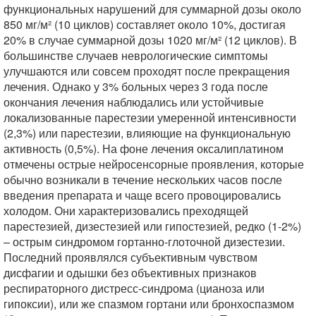
функциональных нарушений для суммарной дозы около
850 мг/м² (10 циклов) составляет около 10%, достигая
20% в случае суммарной дозы 1020 мг/м² (12 циклов). В
большинстве случаев неврологические симптомы
улучшаются или совсем проходят после прекращения
лечения. Однако у 3% больных через 3 года после
окончания лечения наблюдались или устойчивые
локализованные парестезии умеренной интенсивности
(2,3%) или парестезии, влияющие на функциональную
активность (0,5%). На фоне лечения оксалиплатином
отмечены острые нейросенсорные проявления, которые
обычно возникали в течение нескольких часов после
введения препарата и чаще всего провоцировались
холодом. Они характеризовались преходящей
парестезией, дизестезией или гипостезией, редко (1-2%)
– острым синдромом гортанно-глоточной дизестезии.
Последний проявлялся субъективным чувством
дисфагии и одышки без объективных признаков
респираторного дистресс-синдрома (цианоза или
гипоксии), или же спазмом гортани или бронхоспазмом