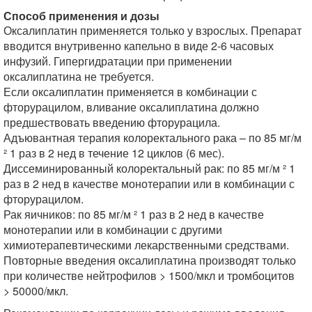
Способ применения и дозы
Оксалиплатин применяется только у взрослых. Препарат
вводится внутривенно капельно в виде 2-6 часовых
инфузий. Гипергидратации при применении
оксалиплатина не требуется.
Если оксалиплатин применяется в комбинации с
фторурацилом, вливание оксалиплатина должно
предшествовать введению фторурацила.
Адъювантная терапия колоректального рака – по 85 мг/м
² 1 раз в 2 нед в течение 12 циклов (6 мес).
Диссеминированный колоректальный рак: по 85 мг/м ² 1
раз в 2 нед в качестве монотерапии или в комбинации с
фторурацилом.
Рак яичников: по 85 мг/м ² 1 раз в 2 нед в качестве
монотерапии или в комбинации с другими
химиотерапевтическими лекарственными средствами.
Повторные введения оксалиплатина производят только
при количестве нейтрофилов > 1500/мкл и тромбоцитов
> 50000/мкл.