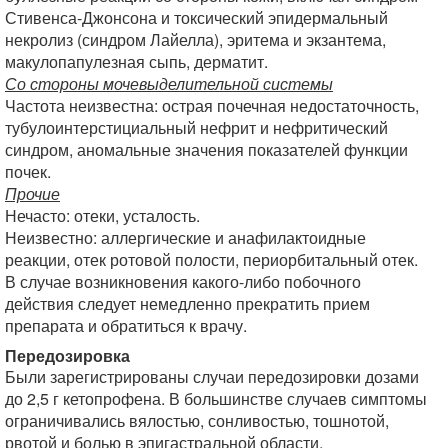
Стивенса-Джонсона и токсический эпидермальный
некролиз (синдром Лайелла), эритема и экзантема,
макулопапулезная сыпь, дерматит.
Со стороны мочевыделительной системы
Частота неизвестна: острая почечная недостаточность,
тубулоинтерстициальный нефрит и нефритический
синдром, аномальные значения показателей функции
почек.
Прочие
Нечасто: отеки, усталость.
Неизвестно: аллергические и анафилактоидные
реакции, отек ротовой полости, периорбитальный отек.
В случае возникновения какого-либо побочного
действия следует немедленно прекратить прием
препарата и обратиться к врачу.
Передозировка
Были зарегистрированы случаи передозировки дозами
до 2,5 г кетопрофена. В большинстве случаев симптомы
ограничивались вялостью, сонливостью, тошнотой,
рвотой и болью в эпигастральной области.