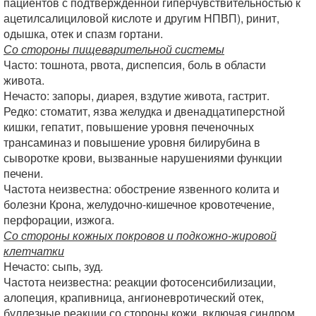
пациентов с подтвержденной гиперчувствительностью к
ацетилсалициловой кислоте и другим НПВП), ринит,
одышка, отек и спазм гортани.
Со стороны пищеварительной системы
Часто: тошнота, рвота, диспепсия, боль в области
живота.
Нечасто: запоры, диарея, вздутие живота, гастрит.
Редко: стоматит, язва желудка и двенадцатиперстной
кишки, гепатит, повышение уровня печеночных
трансаминаз и повышение уровня билирубина в
сыворотке крови, вызванные нарушениями функции
печени.
Частота неизвестна: обострение язвенного колита и
болезни Крона, желудочно-кишечное кровотечение,
перфорации, изжога.
Со стороны кожных покровов и подкожно-жировой
клетчатки
Нечасто: сыпь, зуд.
Частота неизвестна: реакции фотосенсибилизации,
алопеция, крапивница, ангионевротический отек,
буллезные реакции со стороны кожи, включая синдром