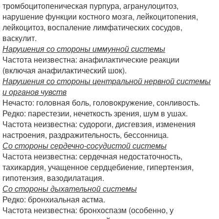
тромбоцитопеническая пурпура, агранулоцитоз,
нарушение функции костного мозга, лейкоцитопения,
лейкоцитоз, воспаление лимфатических сосудов,
васкулит.
Нарушения со стороны иммунной системы
Частота неизвестна: анафилактические реакции
(включая анафилактический шок).
Нарушения со стороны центральной нервной системы
и органов чувств
Нечасто: головная боль, головокружение, сонливость.
Редко: парестезии, нечеткость зрения, шум в ушах.
Частота неизвестна: судороги, дисгевзия, изменения
настроения, раздражительность, бессонница.
Со стороны сердечно-сосудистой системы
Частота неизвестна: сердечная недостаточность,
тахикардия, учащенное сердцебиение, гипертензия,
гипотензия, вазодилатация.
Со стороны дыхательной системы
Редко: бронхиальная астма.
Частота неизвестна: бронхоспазм (особенно, у