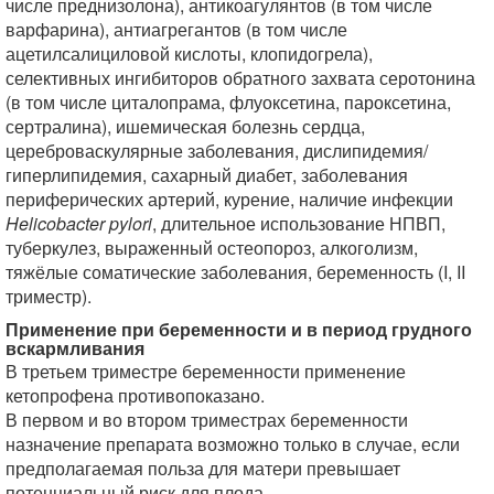
числе преднизолона), антикоагулянтов (в том числе
варфарина), антиагрегантов (в том числе
ацетилсалициловой кислоты, клопидогрела),
селективных ингибиторов обратного захвата серотонина
(в том числе циталопрама, флуоксетина, пароксетина,
сертралина), ишемическая болезнь сердца,
цереброваскулярные заболевания, дислипидемия/
гиперлипидемия, сахарный диабет, заболевания
периферических артерий, курение, наличие инфекции
Helicobacter pylori
, длительное использование НПВП,
туберкулез, выраженный остеопороз, алкоголизм,
тяжёлые соматические заболевания, беременность (I, II
триместр).
Применение при беременности и в период грудного
вскармливания
В третьем триместре беременности применение
кетопрофена противопоказано.
В первом и во втором триместрах беременности
назначение препарата возможно только в случае, если
предполагаемая польза для матери превышает
потенциальный риск для плода.