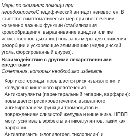
Меры по оказанию помощи при
передозировке
Специфический антидот неизвестен. В
качестве симптоматических мер при обеспечении
жизненно важных функций (стабилизация
кровообращения, выравнивание ацидоза или же
искусственное дыхание) показаны меры для снижения
резорбции и ускоряющие элиминацию (медицинский
уголь, форсированный диурез).
Взаимодействие с другими лекарственными
средствами
Сочетания, которых необходимо избегать
Кортикостероиды: повышается риск изъязвления и
желудочно-кишечного кровотечения.
Антикоагулянты (парентеральный гепарин, варфарин):
повышается риск кровотечения, вызванного
ингибированием функции тромбоцитов и
повреждением слизистой желудка и кишечника. НПВП
могут усиливать эффекты антикоагулянтов, таких как
варфарин.
Антиагреганты (клопидогрел, тиклопидин) и