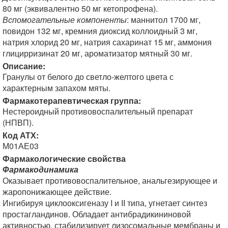
80 мг (эквивалентно 50 мг кетопрофена).
Вспомогательные компоненты
: маннитол 1700 мг,
повидон 132 мг, кремния диоксид коллоидный 3 мг,
натрия хлорид 20 мг, натрия сахаринат 15 мг, аммония
глицирризинат 20 мг, ароматизатор мятный 30 мг.
Описание:
Гранулы от белого до светло-желтого цвета с
характерным запахом мяты.
Фармакотерапевтическая группа:
Нестероидный противовоспалительный препарат
(НПВП).
Код АТХ:
М01АЕ03
Фармакологические свойства
Фармакодинамика
Оказывает противовоспалительное, анальгезирующее и
жаропонижающее действие.
Ингибируя циклооксигеназу I и II типа, угнетает синтез
простагландинов. Обладает антибрадикининовой
активностью, стабилизирует лизосомальные мембраны и