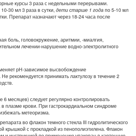
торные курсы 3 раза с недельными перерывами.
 10-30 мл 3 раза в сутки,
дети старше 1 года
по 5-10 мл
 сутки. Препарат назначают через 18-24 часа после
ная боль, головокружение, аритмии, -миалгия,
ительном лечении-нарушение водно-электролитного
зменяет рН-зависимое высвобождение
Не рекомендуется принимать лактулозу в течение 2
едств.
 6 месяцев) следует регулярно контролировать
а в плазме крови. При гастрокардиальном синдроме
 избежать метеоризма.
репарата во флакон темного стекла III гидролитического
й крышкой с прокладкой из пенополиэтилена. Флакон
м и инструкцией по применению упакован в картонную