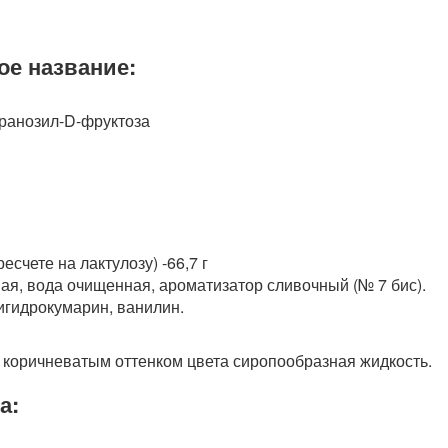
ое название:
иранозил-D-фруктоза
есчете на лактулозу) -66,7 г
ая, вода очищенная, ароматизатор сливочный (№ 7 бис).
игидрокумарин, ванилин.
с коричневатым оттенком цвета сиропообразная жидкость.
а: