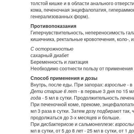
толстой кишке и в области анального отверс
кома, печеночная энцефалопатия, гипераммо
генерализованных форм).
Противопоказания
Гиперчувствительность, непереносимость гал
кишечника, ректальные кровотечения, коло-, 
С осторожностью
сахарный диабет
Беременность и лактация
Необходимо соотнести пользу от применения у
Способ применения и дозы
Внутрь, после еды. При запорах:
взрослые
- в
Дети старше 6 лет
- в первые 3 дня по 15 мл 
года
- 5 мл в сутки. Продолжительность лечени
При печеночной коме, прекоме, энцефалопати
мл 3 раза в сутки. Затем дозу подбирают так, 
продолжаться до 3-х месяцев и больше.
При дисбактериозе и сальмонеллезе:
взрослы
мл в сутки, от 5 до 8 лет - 25 мл в сутки, от 1 д