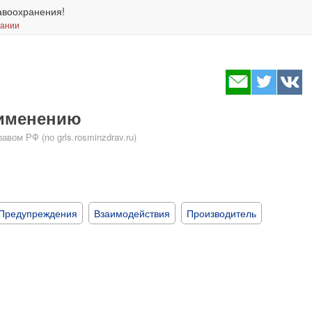
авоохранения!
вании
рименению
ом РФ (по grls.rosminzdrav.ru)
Предупреждения
Взаимодействия
Производитель