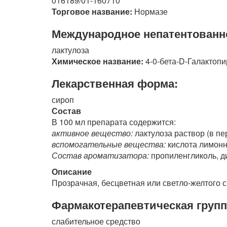
016189/01-160710
Торговое название:
Нормазе
Международное непатентованн
лактулоза
Химическое название:
4-0-бета-D-Галактоп
Лекарственная форма:
сироп
Состав
В 100 мл препарата содержится:
активное вещество:
лактулоза раствор (в пер
вспомогательные вещества:
кислота лимонн
Состав ароматизатора:
пропиленгликоль, д
Описание
Прозрачная, бесцветная или светло-желтого 
Фармакотерапевтическая групп
слабительное средство