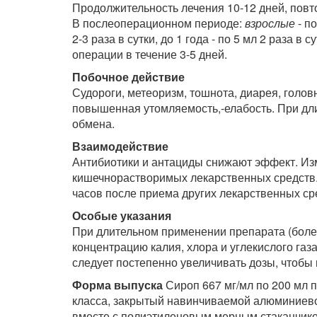
Продолжительность лечения 10-12 дней, пов
В послеоперационном периоде:
взрослые
- по
2-3 раза в сутки, до 1 года - по 5 мл 2 раза в
операции в течение 3-5 дней.
Побочное действие
Судороги, метеоризм, тошнота, диарея, голов
повышенная утомляемость,-елабость. При дл
обмена.
Взаимодействие
Антибиотики и антациды снижают эффект. И
кишечнорастворимых лекарственных средств. 
часов после приема других лекарственных ср
Особые указания
При длительном применении препарата (более
концентрацию калия, хлора и углекислого газ
следует постепенно увеличивать дозы, чтобы
Форма выпуска
Сироп 667 мг/мл по 200 мл п
класса, закрытый навинчиваемой алюминиево
вместе с полиэтиленовым мерным стаканчико