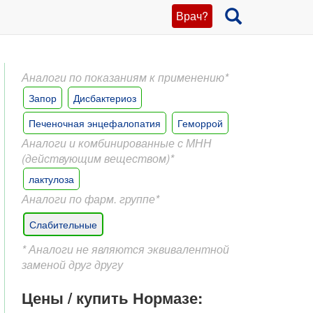
Врач?
Аналоги по показаниям к применению*
Запор
Дисбактериоз
Печеночная энцефалопатия
Геморрой
Аналоги и комбинированные с МНН
(действующим веществом)*
лактулоза
Аналоги по фарм. группе*
Слабительные
* Аналоги не являются эквивалентной
заменой друг другу
Цены / купить Нормазе: