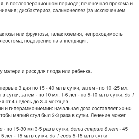
тия, в послеоперационном периоде; печеночная прекома и
ниемия; дисбактериоз, сальмонеллез (за исключением
актозы или фруктозы, галактоземия, непроходимость
илеостома, подозрение на аппендицит.
 матери и риск для плода или ребенка.
 первые 3 дня по 15 - 40 мл в сутки, затем - по 10 -25 мл.
в сутки, затем - по 10 мл; 1-6 лет - по 5-10 мл в сутки,
до 1
я от 4 недель до 3-4 месяцев.
и и гипераммониемии: начальная доза составляет 30-60
чтобы мягкий стул был 2-3 раза в сутки. Лечение может
е
- по 15-30 мл 3-5 раз в сутки,
дети старше 8 лет
- 45
о 5 лет - 15 мл в сутки,
до 1 года
5-15 мл в сутки.