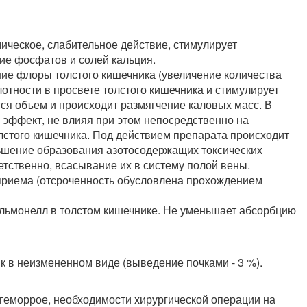
ческое, слабительное действие, стимулирует
ие фосфатов и солей кальция.
ие флоры толстого кишечника (увеличение количества
отности в просвете толстого кишечника и стимулирует
тся объем и происходит размягчение каловых масс. В
 эффект, не влияя при этом непосредственно на
олстого кишечника. Под действием препарата происходит
ньшение образования азотосодержащих токсических
етственно, всасывание их в систему полой вены.
 приема (отсроченность обусловлена прохождением
альмонелл в толстом кишечнике. Не уменьшает абсорбцию
к в неизмененном виде (выведение почками - 3 %).
 геморрое, необходимости хирургической операции на