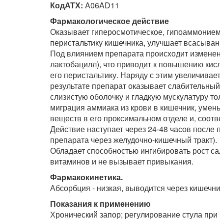
КодАТХ:
A06AD11
Фармакологическое действие
Оказывает гиперосмотическое, гипоаммониеми
перистальтику кишечника, улучшает всасыван
Под влиянием препарата происходит изменен
лактобацилл), что приводит к повышению кисл
его перистальтику. Наряду с этим увеличивае
результате препарат оказывает слабительный
слизистую оболочку и гладкую мускулатуру т
миграция аммиака из крови в кишечник, уме
веществ в его проксимальном отделе и, соотв
Действие наступает через 24-48 часов после
препарата через желудочно-кишечный тракт).
Обладает способностью ингибировать рост с
витаминов и не вызывает привыкания.
Фармакокинетика.
Абсорбция - низкая, выводится через кишечни
Показания к применению
Хронический запор; регулирование стула при