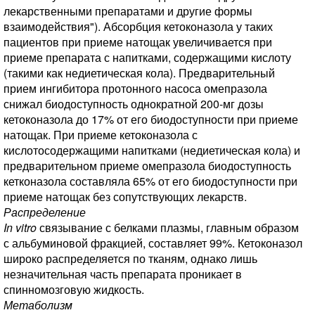
лекарственными препаратами и другие формы
взаимодействия"). Абсорбция кетоконазола у таких
пациентов при приеме натощак увеличивается при
приеме препарата с напитками, содержащими кислоту
(такими как недиетическая кола). Предварительный
прием ингибитора протонного насоса омепразола
снижал биодоступность однократной 200-мг дозы
кетоконазола до 17% от его биодоступности при приеме
натощак. При приеме кетоконазола с
кислотосодержащими напитками (недиетическая кола) и
предварительном приеме омепразола биодоступность
кетконазола составляла 65% от его биодоступности при
приеме натощак без сопутствующих лекарств.
Распределение
In vitro
связывание с белками плазмы, главным образом
с альбуминовой фракцией, составляет 99%. Кетоконазол
широко распределяется по тканям, однако лишь
незначительная часть препарата проникает в
спинномозговую жидкость.
Метаболизм