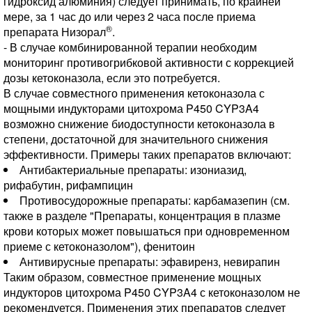
гидроксид алюминия) следует принимать, по крайней
мере, за 1 час до или через 2 часа после приема
®
препарата Низорал
.
- В случае комбинированной терапии необходим
мониторинг противогрибковой активности с коррекцией
дозы кетоконазола, если это потребуется.
В случае совместного применения кетоконазола с
мощными индукторами цитохрома P450 CYP3A4
возможно снижение биодоступности кетоконазола в
степени, достаточной для значительного снижения
эффективности. Примеры таких препаратов включают:
Антибактериальные препараты: изониазид,
рифабутин, рифампицин
Противосудорожные препараты: карбамазепин (см.
также в разделе "Препараты, концентрация в плазме
крови которых может повышаться при одновременном
приеме с кетоконазолом"), фенитоин
Антивирусные препараты: эфавиренз, невирапин
Таким образом, совместное применение мощных
индукторов цитохрома P450 CYP3A4 с кетоконазолом не
рекомендуется. Применения этих препаратов следует