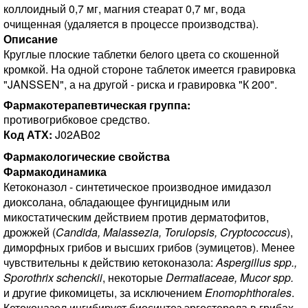
коллоидный 0,7 мг, магния стеарат 0,7 мг, вода
очищенная (удаляется в процессе производства).
Описание
Круглые плоские таблетки белого цвета со скошенной
кромкой. На одной стороне таблеток имеется гравировка
"JANSSEN", а на другой - риска и гравировка "К 200".
Фармакотерапевтическая группа:
противогрибковое средство.
Код АТХ:
J02AB02
Фармакологические свойства
Фармакодинамика
Кетоконазол - синтетическое производное имидазол
диоксолана, обладающее фунгицидным или
микостатическим действием против дерматофитов,
дрожжей (
Candida, Malassezia, Torulopsis, Cryptococcus
),
диморфных грибов и высших грибов (эумицетов). Менее
чувствительны к действию кетоконазола:
Aspergillus spp.,
Sporothrix schenckii
, некоторые
Dermatiaceae, Mucor spp.
и другие фикомицеты, за исключением
Enomophthorales
.
Кетоконазол ингибирует биосинтез эргостерола в грибах