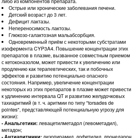
либо из компонентов препарата.
Острые или хронические заболевания печени.
Детский возраст до 3 лет.
Дефицит лактазы.
Непереносимость лактозы.
Глюкозо-галактозная мальабсорбция.
Одновременный приём с некоторыми субстратами
изофермента CYP3A4. Повышение концентрации этих
препаратов в плазме, вызванное совместным приемом
с кетоконазолом, может привести к увеличению или
продлению как терапевтических, так и побочных
эффектов и развитию потенциально опасного
состояния. Например, увеличение концентрации
некоторых из этих препаратов в плазме может привести
к удлинению интервала QT и развитию желудочковых
тахиаритмий (в т. ч. аритмии по типу "torsades de
pointes", представляющей потенциальную угрозу для
жизни):
- Анальгетики:
левацетилметадол (левометадил),
метадон;
- Антиаритмики:
дизопирамид, дофетилид, дронедарон,