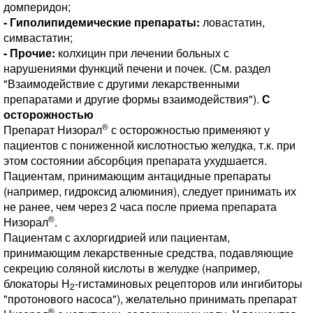
домперидон;
- Гиполипидемические препараты:
ловастатин,
симвастатин;
- Прочие:
колхицин при лечении больных с
нарушениями функций печени и почек. (См. раздел
"Взаимодействие с другими лекарственными
препаратами и другие формы взаимодействия").
С
осторожностью
®
Препарат Низорал
с осторожностью применяют у
пациентов с пониженной кислотностью желудка, т.к. при
этом состоянии абсорбция препарата ухудшается.
Пациентам, принимающим антацидные препараты
(например, гидроксид алюминия), следует принимать их
не ранее, чем через 2 часа после приема препарата
®
Низорал
.
Пациентам с ахлоргидрией или пациентам,
принимающим лекарственные средства, подавляющие
секрецию соляной кислоты в желудке (например,
блокаторы Н
-гистаминовых рецепторов или ингибиторы
2
"протонового насоса"), желательно принимать препарат
®