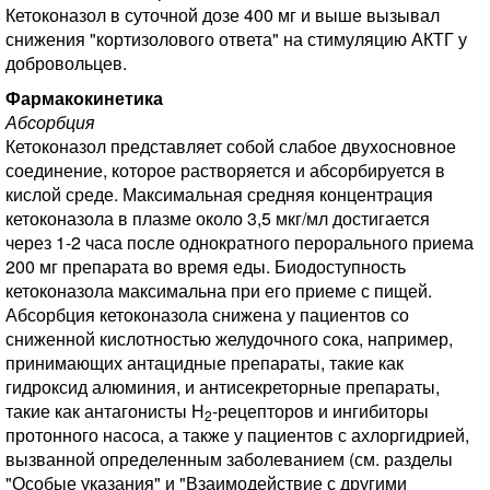
Кетоконазол в суточной дозе 400 мг и выше вызывал
снижения "кортизолового ответа" на стимуляцию АКТГ у
добровольцев.
Фармакокинетика
Абсорбция
Кетоконазол представляет собой слабое двухосновное
соединение, которое растворяется и абсорбируется в
кислой среде. Максимальная средняя концентрация
кетоконазола в плазме около 3,5 мкг/мл достигается
через 1-2 часа после однократного перорального приема
200 мг препарата во время еды. Биодоступность
кетоконазола максимальна при его приеме с пищей.
Абсорбция кетоконазола снижена у пациентов со
сниженной кислотностью желудочного сока, например,
принимающих антацидные препараты, такие как
гидроксид алюминия, и антисекреторные препараты,
такие как антагонисты Н
-рецепторов и ингибиторы
2
протонного насоса, а также у пациентов с ахлоргидрией,
вызванной определенным заболеванием (см. разделы
"Особые указания" и "Взаимодействие с другими