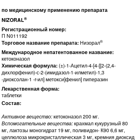
по медицинскому применению препарата
®
NIZORAL
Регистрационный номер:
П N011192
®
Торговое название препарата:
Низорал
Международное непатентованное название:
кетоконазол
Химическая формула:
(±)-1-Ацетил-4-[4-[[2-(2,4-
дихлорфенил)-с-2-(имидазол-1-илметил)-1,3
-диоксолан-1 -r-ил] метокси]фенил] пиперазин
Лекарственная форма:
таблетки
Состав:
Активное вещество:
кетоконазол 200 мг.
Вспомогательные вещества:
крахмал кукурузный 80
мг, лактозы моногидрат 19 мг, поливидон- К90 6,6 мг,
целлюлоза микрокристаллическая 3 мг, кремния диоксид