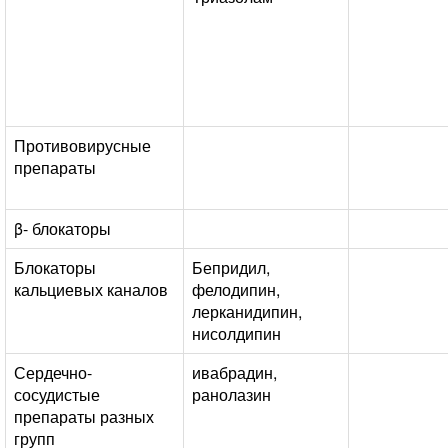
Противовирусные
препараты
β- блокаторы
Блокаторы
Бепридил,
кальциевых каналов
фелодипин,
лерканидипин,
нисолдипин
Сердечно-
ивабрадин,
сосудистые
ранолазин
препараты разных
групп