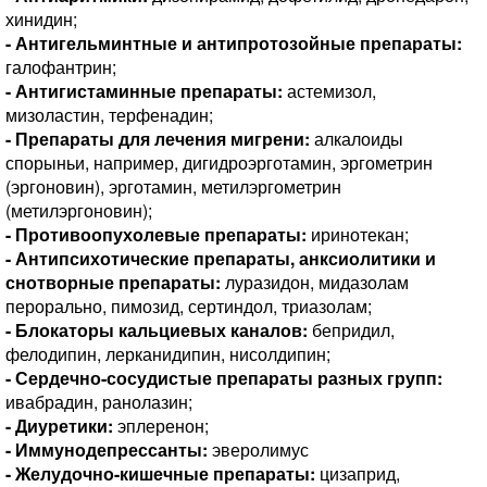
хинидин;
- Антигельминтные и антипротозойные препараты:
галофантрин;
- Антигистаминные препараты:
астемизол,
мизоластин, терфенадин;
- Препараты для лечения мигрени:
алкалоиды
спорыньи, например, дигидроэрготамин, эргометрин
(эргоновин), эрготамин, метилэргометрин
(метилэргоновин);
- Противоопухолевые препараты:
иринотекан;
- Антипсихотические препараты, анксиолитики и
снотворные препараты:
луразидон, мидазолам
перорально, пимозид, сертиндол, триазолам;
- Блокаторы кальциевых каналов:
бепридил,
фелодипин, лерканидипин, нисолдипин;
- Сердечно-сосудистые препараты разных групп:
ивабрадин, ранолазин;
- Диуретики:
эплеренон;
- Иммунодепрессанты:
эверолимус
- Желудочно-кишечные препараты:
цизаприд,