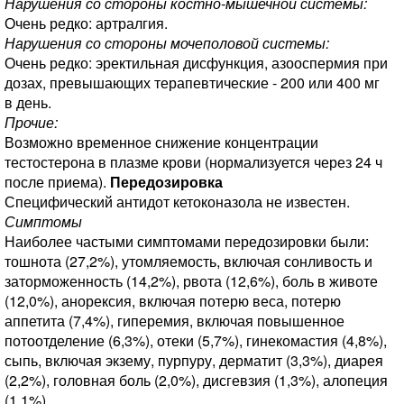
Нарушения со стороны костно-мышечной системы:
Очень редко: артралгия.
Нарушения со стороны мочеполовой системы:
Очень редко: эректильная дисфункция, азооспермия при
дозах, превышающих терапевтические - 200 или 400 мг
в день.
Прочие:
Возможно временное снижение концентрации
тестостерона в плазме крови (нормализуется через 24 ч
после приема).
Передозировка
Специфический антидот кетоконазола не известен.
Симптомы
Наиболее частыми симптомами передозировки были:
тошнота (27,2%), утомляемость, включая сонливость и
заторможенность (14,2%), рвота (12,6%), боль в животе
(12,0%), анорексия, включая потерю веса, потерю
аппетита (7,4%), гиперемия, включая повышенное
потоотделение (6,3%), отеки (5,7%), гинекомастия (4,8%),
сыпь, включая экзему, пурпуру, дерматит (3,3%), диарея
(2,2%), головная боль (2,0%), дисгевзия (1,3%), алопеция
(1,1%).