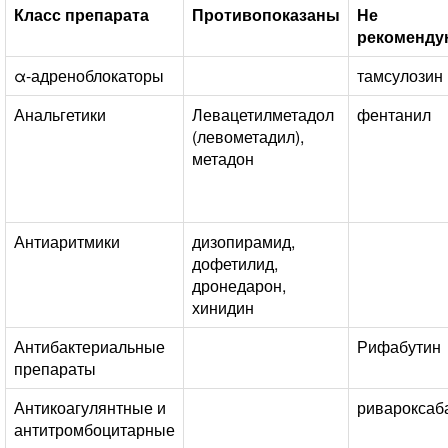
Класс препарата
Противопоказаны
Не
рекоменду
α-адреноблокаторы
тамсулозин
Анальгетики
Левацетилметадол
фентанил
(левометадил),
метадон
Антиаритмики
дизопирамид,
дофетилид,
дронедарон,
хинидин
Антибактериальные
Рифабутин
препараты
Антикоагулянтные и
ривароксаб
антитромбоцитарные