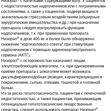
Низорал
с напитками, содержащими колу. У пациентов
с недостаточностью надпочечников или с пограничными
состояниями, а также у пациентов, подвергающихся
значительным стрессовым воздействиям (обширные
хирургические вмешательства и др.) при назначении
препарата следует контролировать функцию
надпочечников, т.к. при применении препарата
®
Низорал
в дозе 400 мг и более было обнаружено
снижение "кортизолового ответа" при стимуляции
надпочечников с помощью адренокортикотропного
гормона (АКТГ).
®
Низорал
с осторожностью назначают лицам,
злоупотребляющим алкоголем, т.к. при одновременном
приёме препарата с алкоголем может возникать
дисульфирамоподобная реакция, характеризующаяся
покраснением, сыпью, отеками, тошнотой и головной
болью.
Из-за риска гепатотоксичности, пациентам с печеночной
недостаточностью, а также пациентам, принимающим
потенциально гепатотоксические лекарственные
®
средства, следует использовать препарат Низорал
,