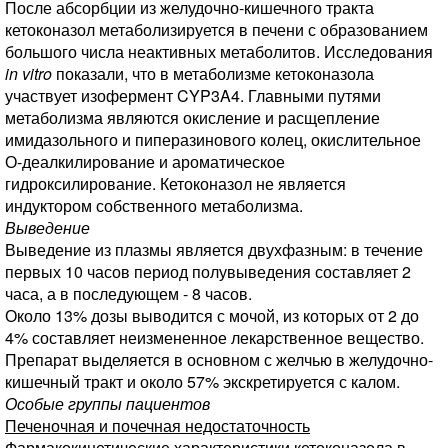
После абсорбции из желудочно-кишечного тракта
кетоконазол метаболизируется в печени с образованием
большого числа неактивных метаболитов. Исследования
in vitro
показали, что в метаболизме кетоконазола
участвует изофермент CYP3A4. Главными путями
метаболизма являются окисление и расщепление
имидазольного и пиперазинового колец, окислительное
О-деалкилирование и ароматическое
гидроксилирование. Кетоконазол не является
индуктором собственного метаболизма.
Выведение
Выведение из плазмы является двухфазным: в течение
первых 10 часов период полувыведения составляет 2
часа, а в последующем - 8 часов.
Около 13% дозы выводится с мочой, из которых от 2 до
4% составляет неизмененное лекарственное вещество.
Препарат выделяется в основном с желчью в желудочно-
кишечный тракт и около 57% экскретируется с калом.
Особые группы пациентов
Печеночная и почечная недостаточность
Фармакокинетические характеристики кетоконазола в