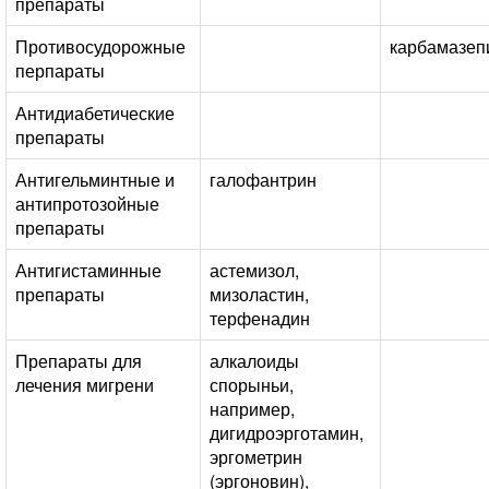
препараты
Противосудорожные
карбамазеп
перпараты
Антидиабетические
препараты
Антигельминтные и
галофантрин
антипротозойные
препараты
Антигистаминные
астемизол,
препараты
мизоластин,
терфенадин
Препараты для
алкалоиды
лечения мигрени
спорыньи,
например,
дигидроэрготамин,
эргометрин
(эргоновин),