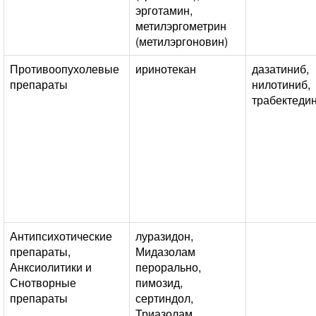
эрготамин,
метилэргометрин
(метилэргоновин)
Противоопухолевые
иринотекан
дазатиниб,
препараты
нилотиниб,
трабектеди
Антипсихотические
луразидон,
препараты,
Мидазолам
Анксиолитики и
перорально,
Снотворные
пимозид,
препараты
сертиндол,
Триазолам