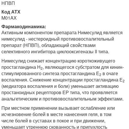
НПВП
Код АТХ
M01AX
Фармакодинамика:
Активным компонентом препарата Нимесулид является
нимесулид - нестероидный противовоспалительный
препарат (НПВП), обладающий свойствами
селективного ингибитора циклооксигеназы II типа.
Нимесулид снижает концентрацию короткоживущего
простагландина Н
, являющегося субстратом для кинин-
2
стимулированного синтеза простагландина Е
в очаге
2
воспаления. Снижение концентрации простагландина Е
2
(медиатора воспаления и боли) уменьшает активацию
простаноидных рецепторов ЕР типа, что проявляется
анальгетическим и противовоспалительным эффектами.
При местном применении вызывает ослабление или
исчезновение болей в месте нанесения геля, в том
числе болей в суставах в покое и при движении,
уменьшает утреннюю скованность и припухлость