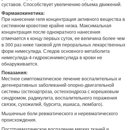
суставов. Способствует увеличению объема движений.
Фармакокинетика:
При нанесении геля концентрация активного вещества в
системном кровотоке крайне низка. Максимальная
концентрация после однократного нанесения
отмечается к концу первых суток, ее величина более чем
в 300 раз ниже таковой для пероральных лекарственных
форм нимесулида. Следов основного метаболита
нимесулида-4-гидроксинимесулида в крови не
обнаруживается.
Показания:
Местное симптоматическое лечение воспалительных и
дегенеративных заболеваний опорно-двигательной
системы (остеоартроза, остеохондроза с корешковым
синдромом, радикулита, воспалительного поражения
связок, сухожилий, бурсита, ишиаса, люмбаго).
Мышечные боли ревматического и неревматического
происхождения.
Посттравматическое воспаление мягких тканей и