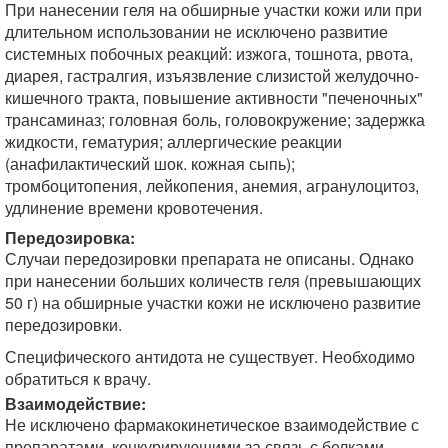
При нанесении геля на обширные участки кожи или при
длительном использовании не исключено развитие
системных побочных реакций: изжога, тошнота, рвота,
диарея, гастралгия, изъязвление слизистой желудочно-
кишечного тракта, повышение активности "печеночных"
трансаминаз; головная боль, головокружение; задержка
жидкости, гематурия; аллергические реакции
(анафилактический шок. кожная сыпь);
тромбоцитопения, лейкопения, анемия, агранулоцитоз,
удлинение времени кровотечения.
Передозировка:
Случаи передозировки препарата не описаны. Однако
при нанесении больших количеств геля (превышающих
50 г) на обширные участки кожи не исключено развитие
передозировки.
Специфического антидота не существует. Необходимо
обратиться к врачу.
Взаимодействие:
Не исключено фармакокинетическое взаимодействие с
препаратами, конкурирующими за связь с белками