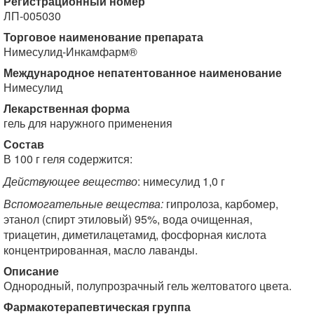
Регистрационный номер
ЛП-005030
Торговое наименование препарата
Нимесулид-Инкамфарм®
Международное непатентованное наименование
Нимесулид
Лекарственная форма
гель для наружного применения
Состав
В 100 г геля содержится:
Действующее вещество
: нимесулид 1,0 г
Вспомогательные вещества:
гипролоза, карбомер,
этанол (спирт этиловый) 95%, вода очищенная,
триацетин, диметилацетамид, фосфорная кислота
концентрированная, масло лаванды.
Описание
Однородный, полупрозрачный гель желтоватого цвета.
Фармакотерапевтическая группа