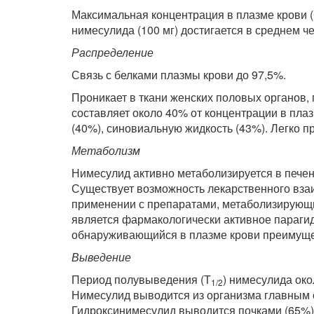
Максимальная концентрация в плазме крови 
нимесулида (100 мг) достигается в среднем чер
Распределение
Связь с белками плазмы крови до 97,5%.
Проникает в ткани женских половых органов, 
составляет около 40% от концентрации в пла
(40%), синовиальную жидкость (43%). Легко п
Метаболизм
Нимесулид активно метаболизируется в печ
Существует возможность лекарственного вз
применении с препаратами, метаболизирую
является фармакологически активное параги
обнаруживающийся в плазме крови преимущес
Выведение
Период полувыведения (Т
) нимесулида окол
1/2
Нимесулид выводится из организма главным о
Гидроксинимесулид выводится почками (65%) 