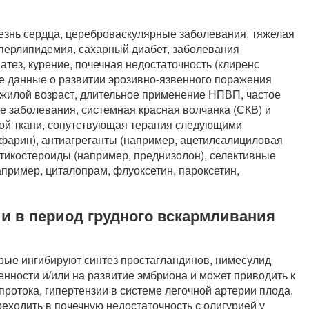
езнь сердца, цереброваскулярные заболевания, тяжелая
иперлипидемия, сахарный диабет, заболевания
тез, курение, почечная недостаточность (клиренс
ие данные о развитии эрозивно-язвенного поражения
жилой возраст, длительное применение НПВП, частое
е заболевания, системная красная волчанка (СКВ) и
ой ткани, сопутствующая терапия следующими
фарин), антиагреганты (например, ацетилсалициловая
ртикостероиды (например, преднизолон), селективные
апример, циталопрам, флуоксетин, пароксетин,
и в период грудного вскармливания
орые ингибируют синтез простагландинов, нимесулид
енности и/или на развитие эмбриона и может приводить к
отока, гипертензии в системе легочной артерии плода,
еходить в почечную недостаточность с олигурией у