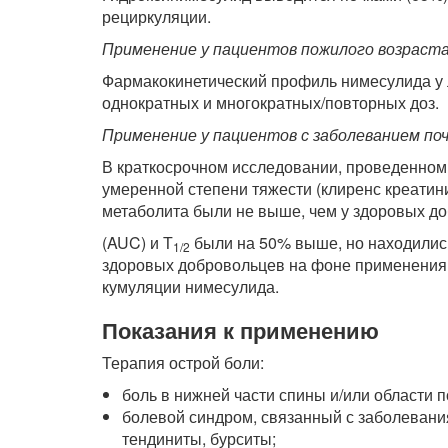
рециркуляции.
Применение у пациентов пожилого возраст
Фармакокинетический профиль нимесулида у 
однократных и многократных/повторных доз.
Применение у пациентов с заболеванием по
В краткосрочном исследовании, проведенном 
умеренной степени тяжести (клиренс креатини
метаболита были не выше, чем у здоровых д
(AUC) и Т
были на 50% выше, но находились
1/2
здоровых добровольцев на фоне применения
кумуляции нимесулида.
Показания к применению
Терапия острой боли:
боль в нижней части спины и/или области 
болевой синдром, связанный с заболевания
тендиниты, бурситы;