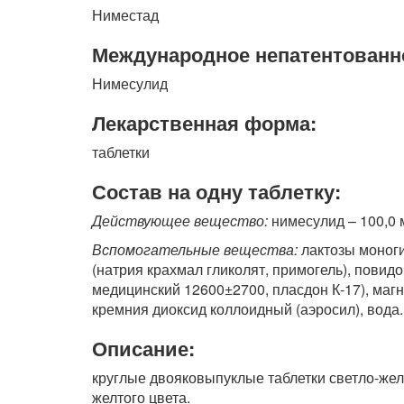
Ниместад
Международное непатентованн
Нимесулид
Лекарственная форма:
таблетки
Состав на одну таблетку:
Действующее вещество:
нимесулид – 100,0 
Вспомогательные вещества:
лактозы моноги
(натрия крахмал гликолят, примогель), пови
медицинский 12600±2700, пласдон К-17), магн
кремния диоксид коллоидный (аэросил), вода.
Описание:
круглые двояковыпуклые таблетки светло-жел
желтого цвета.