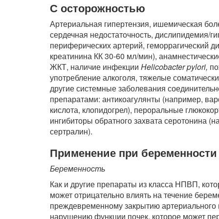
С осторожностью
Артериальная гипертензия, ишемическая бол
сердечная недостаточность, дислипидемия/г
периферических артерий, геморрагический диа
креатинина КК 30-60 мл/мин), анамнестическ
ЖКТ, наличие инфекции
Helicobacter pylori,
по
употребление алкоголя, тяжелые соматически
другие системные заболевания соединительн
препаратами: антикоагулянты (например, вар
кислота, клопидогрел), пероральные глюкоко
ингибиторы обратного захвата серотонина (н
сертралин).
Применение при беременности 
Беременность
Как и другие препараты из класса НПВП, кот
может отрицательно влиять на течение берем
преждевременному закрытию артериального пр
нарушению функции почек, которое может пер