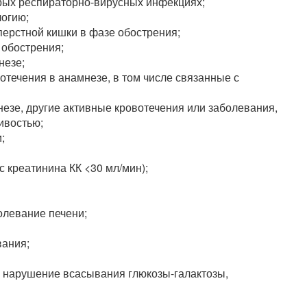
рых респираторно-вирусных инфекциях;
логию;
перстной кишки в фазе обострения;
 обострения;
незе;
течения в анамнезе, в том числе связанные с
езе, другие активные кровотечения или заболевания,
ивостью;
;
с креатинина КК <30 мл/мин);
олевание печени;
вания;
 нарушение всасывания глюкозы-галактозы,