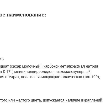
ое наименование:
мг.
драт (сахар молочный), карбоксиметилкрахмал натрия
дон К-17 (поливинилпирролидон низкомолекулярный
ия стеарат, целлюлоза микрокристаллическая (тип 102),
того или желтого цвета, допускается наличие вкраплений