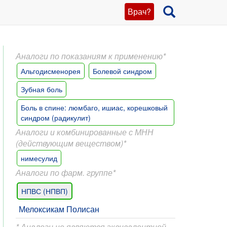
Врач?
Аналоги по показаниям к применению*
Альгодисменорея
Болевой синдром
Зубная боль
Боль в спине: люмбаго, ишиас, корешковый
синдром (радикулит)
Аналоги и комбинированные с МНН
(действующим веществом)*
нимесулид
Аналоги по фарм. группе*
НПВС (НПВП)
Мелоксикам Полисан
* Аналоги не являются эквивалентной