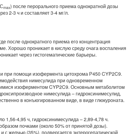
(С
) после перорального приема однократной дозы
max
ез 2-3 ч и составляет 3-4 мг/л.
где после однократного приема его концентрация
зме. Хорошо проникает в кислую среду очага воспаления
роникает через гистогематические барьеры.
ени при помощи изофермента цитохрома Р450 CYP2C9.
аимодействия нимесулида при одновременном
щимися изоферментом CYP2C9. Основным метаболитом
дроксипроизводное нимесулида – гидроксинимесулид,
твенно в конъюгированном виде, в виде глюкуроната.
о 1,56-4,95 ч, гидроксинимесулида – 2,89-4,78 ч.
бразом почками (около 50% от принятой дозы).
и с желчью (35%), подвергается энтерогепатической