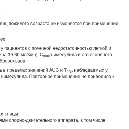
а
лиц пожилого возраста не изменяется при применении
чек
у пациентов с почечной недостаточностью легкой и
на 30-60 мл/мин), С
нимесулида и его основного
max
обровольцев.
 в пределах значений AUC и Т
, наблюдаемых у
1/2
 нимесулида. Повторное применение не приводило к
поясницы;
ми опорно-двигательного аппарата, в том числе