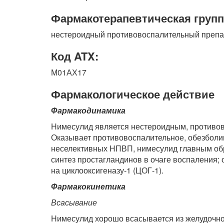
Фармакотерапевтическая групп
нестероидный противовоспалительный препа
Код ATX:
М01АХ17
Фармакологическое действие
Фармакодинамика
Нимесулид является нестероидным, противов
Оказывает противовоспалительное, обезбол
неселективных НПВП, нимесулид главным обра
синтез простагландинов в очаге воспаления
на циклооксигеназу-1 (ЦОГ-1).
Фармакокинетика
Всасывание
Нимесулид хорошо всасывается из желудочно-