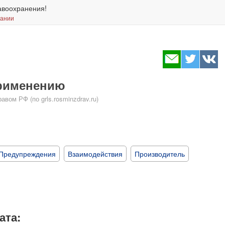
авоохранения!
вании
применению
ом РФ (по grls.rosminzdrav.ru)
Предупреждения
Взаимодействия
Производитель
ата: