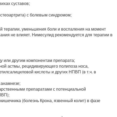
вихах суставов;
остеоартрита) с болевым синдромом;
й терапии, уменьшения боли и воспаления на момент
ания не влияет. Нимесулид рекомендуется для терапии в
у или другим компонентам препарата;
ной астмы, рецидивирующего полипоза носа,
тилсалициловой кислоты и других НПВП (в т.ч. в
 анамнезе;
арственными препаратами с потенциальной
ПВП);
кишечника (болезнь Крона, язвенный колит) в фазе