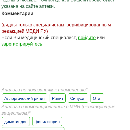
указана на сайте аптеки.
Комментарии
(видны только специалистам, верифицированным
редакцией МЕДИ РУ)
Если Вы медицинский специалист,
войдите
или
зарегистрируйтесь
Аналоги по показаниям к применению*
Аллергический ринит
Ринит
Синусит
Отит
Аналоги и комбинированные с МНН (действующим
веществом)*
диметинден
фенилэфрин