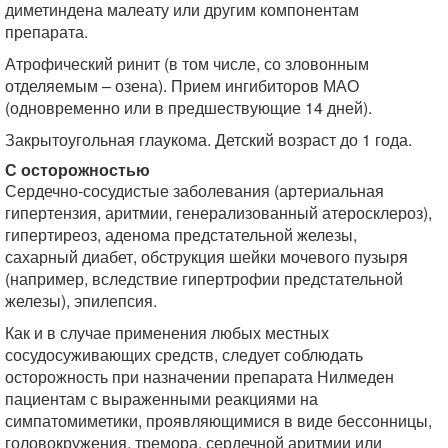
диметиндена малеату или другим компонентам
препарата.
Атрофический ринит (в том числе, со зловонным
отделяемым – озена). Прием ингибиторов МАО
(одновременно или в предшествующие 14 дней).
Закрытоугольная глаукома. Детский возраст до 1 года.
С осторожностью
Сердечно-сосудистые заболевания (артериальная
гипертензия, аритмии, генерализованный атеросклероз),
гипертиреоз, аденома предстательной железы,
сахарный диабет, обструкция шейки мочевого пузыря
(например, вследствие гипертрофии предстательной
железы), эпилепсия.
Как и в случае применения любых местных
сосудосуживающих средств, следует соблюдать
осторожность при назначении препарата Нилмеден
пациентам с выраженными реакциями на
симпатомиметики, проявляющимися в виде бессонницы,
головокружения, тремора, сердечной аритмии или