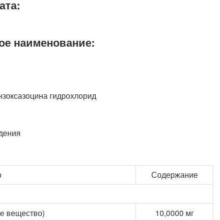
ата:
ое наименование:
ензоксазоцина гидрохлорид
дения
о
Содержание
ое вещество)
10,0000 мг