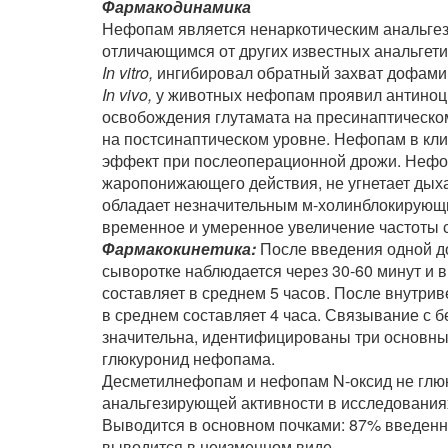
Фармакодинамика
Нефопам является ненаркотическим анальгез
отличающимся от других известных анальгети
In vitro,
ингибировал обратный захват дофамин
In vivo,
у животных нефопам проявил антиноци
освобождения глутамата на пресинаптическо
на постсинаптическом уровне. Нефопам в кл
эффект при послеоперационной дрожи. Нефо
жаропонижающего действия, не угнетает дыха
обладает незначительным м-холинблокирующ
временное и умеренное увеличение частоты 
Фармакокинетика:
После введения одной д
сыворотке наблюдается через 30-60 минут и 
составляет в среднем 5 часов. После внутри
в среднем составляет 4 часа. Связывание с
значительна, идентифицированы три основны
глюкуронид нефопама.
Десметилнефопам и нефопам N-оксид не глюк
анальгезирующей активности в исследования
Выводится в основном почками: 87% введенн
выводится в неизменном виде.