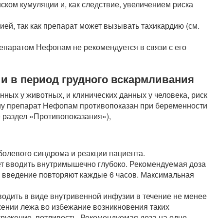
иском кумуляции и, как следствие, увеличением риска
ией, так как препарат может вызывать тахикардию (см.
епаратом Нефопам не рекомендуется в связи с его
и в период грудного вскармливания
нных у животных, и клинических данных у человека, риск
му препарат Нефопам противопоказан при беременности
е раздел «Противопоказания»),
болевого синдрома и реакции пациента.
 вводить внутримышечно глубоко. Рекомендуемая доза
и введение повторяют каждые 6 часов. Максимальная
одить в виде внутривенной инфузии в течение не менее
жении лежа во избежание возникновения таких
кружение, потливость. Рекомендуемая доза на одно