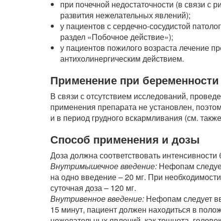
при почечной недостаточности (в связи с р
развития нежелательных явлений);
у пациентов с сердечно-сосудистой патолог
раздел «Побочное действие»);
у пациентов пожилого возраста лечение пр
антихолинергическим действием.
Применение при беременности 
В связи с отсутствием исследований, проведе
применения препарата не установлен, поэто
и в период грудного вскармливания (см. такж
Способ применения и дозы
Доза должна соответствовать интенсивности 
Внутримышечное введение:
Нефопам следует
на одно введение – 20 мг. При необходимост
суточная доза – 120 мг.
Внутривенное введение:
Нефопам следует вв
15 минут, пациент должен находиться в поло
нежелательных явлений, как тошнота, голово