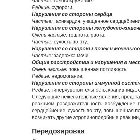
Частые:
головокружение.
Редкие:
судороги.
Нарушения со стороны сердца
Частые:
тахикардия, учащенное сердцебиени
Нарушения со стороны желудочно-кишеч
Очень частые:
тошнота, рвота.
Частые:
сухость во рту.
Нарушения со стороны почек и мочевыв
Частые:
задержка мочи.
Общие расстройства и нарушения в мес
Очень частые:
повышенная потливость.
Редкие:
недомогание.
Нарушения со стороны иммунной систе
Редкие:
гиперчувствительность, крапивница, 
Следующие нежелательные явления, предста
реакциям: раздражительность, возбуждение, 
сердцебиение, сухость во рту, повышенная п
возникать другие атропиноподобные реакции,
Передозировка