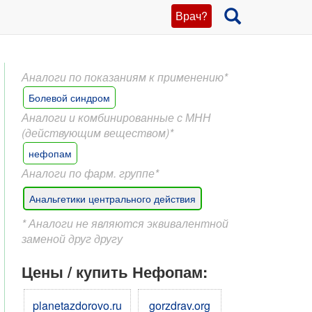
Врач?
Аналоги по показаниям к применению*
Болевой синдром
Аналоги и комбинированные с МНН
(действующим веществом)*
нефопам
Аналоги по фарм. группе*
Анальгетики центрального действия
* Аналоги не являются эквивалентной
заменой друг другу
Цены / купить Нефопам:
planetazdorovo.ru
gorzdrav.org