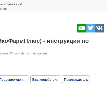
авоохранения!
вании
ЭкоФармПлюс) - инструкция по
ом РФ (по grls.rosminzdrav.ru)
Предупреждения
Взаимодействия
Производитель