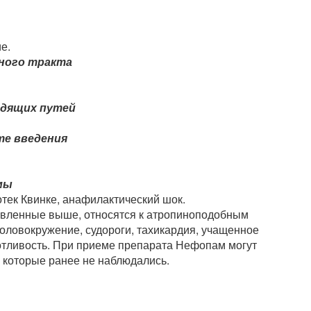
е.
ного тракта
одящих путей
те введения
мы
отек Квинке, анафилактический шок.
вленные выше, относятся к атропиноподобным
головокружение, судороги, тахикардия, учащенное
отливость. При приеме препарата Нефопам могут
 которые ранее не наблюдались.