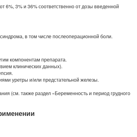
ют 6%, 3% и 36% соответственно от дозы введенной
синдрома, в том числе послеоперационной боли.
угим компонентам препарата.
ствием клинических данных).
епсия.
иями уретры и/или предстательной железы.
ния (см. также раздел «Беременность и период грудного
рименении