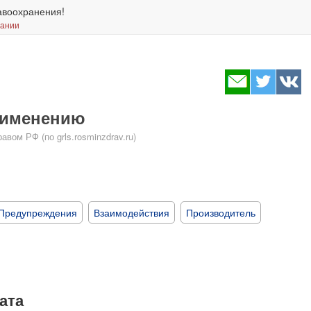
авоохранения!
вании
применению
ом РФ (по grls.rosminzdrav.ru)
Предупреждения
Взаимодействия
Производитель
ата