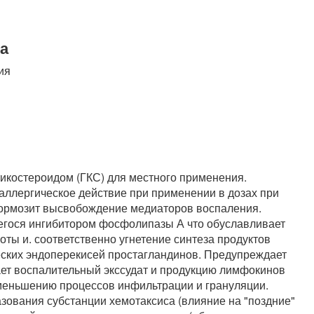
а
ия
икостероидом (ГКС) для местного применения.
аллергическое действие при применении в дозах при
Тормозит высвобождение медиаторов воспаления.
гося ингибитором фосфолипазы А что обуславливает
ы и. соответственно угнетение синтеза продуктов
еских эндоперекисей простагландинов. Предупреждает
ет воспалительный экссудат и продукцию лимфокинов
меньшению процессов инфильтрации и грануляции.
зования субстанции хемотаксиса (влияние на "поздние"