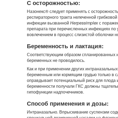
С осторожностью:
Назонекс® следует применять с осторожность
респираторного тракта нелеченной грибково
инфекции вызванной
Herpessimplex
с поражен
препарата при перечисленных инфекциях по 
вовлечением в процесс слизистой оболочки н
Беременность и лактация:
Соответствующим образом спланированных и
беременных не проводилось.
Как и при применении других интраназальных
беременным или кормящим грудью только в с
оправдывает потенциальный риск для плода 
беременности получали ГКС должны тщательн
гипофункции надпочечников.
Способ применения и дозы:
Интраназально. Впрыскивание суспензии со
специальной дозирующей насадки на флаконе