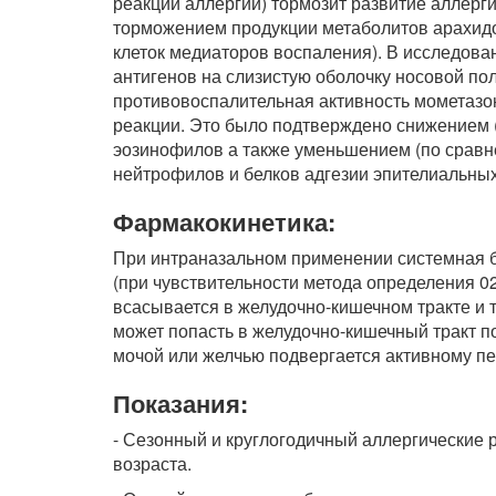
реакции аллергии) тормозит развитие аллерг
торможением продукции метаболитов арахид
клеток медиаторов воспаления). В исследов
антигенов на слизистую оболочку носовой п
противовоспалительная активность мометазона
реакции. Это было подтверждено снижением (
эозинофилов а также уменьшением (по сравн
нейтрофилов и белков адгезии эпителиальных
Фармакокинетика:
При интраназальном применении системная б
(при чувствительности метода определения 02
всасывается в желудочно-кишечном тракте и 
может попасть в желудочно-кишечный тракт п
мочой или желчью подвергается активному п
Показания:
- Сезонный и круглогодичный аллергические р
возраста.