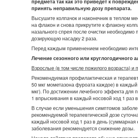
предмета так как это приведет к поврежд
принять неправильную дозу препарата.
Высушите колпачок и наконечник в теплом ме
на флакон и снова прикрутите к флакону кол
назального спрея после очистки необходимо 
дозирующую насадку 2 раза.
Перед каждым применением необходимо инте
Лечение сезонного или круглогодичного а
Взрослые (в том числе пожилого возраста) и п
Рекомендуемая профилактическая и терапевт
50 мкг мометазона фуроата каждое) в каждый 
мкг). По достижении лечебного эффекта для
1 впрыскивания в каждый носовой ход 1 раз в 
В случае если уменьшения симптомов заболе
рекомендуемой терапевтической дозе суточна
каждый носовой ход 1 раз в день (суммарная 
заболевания рекомендуется снижение дозы.