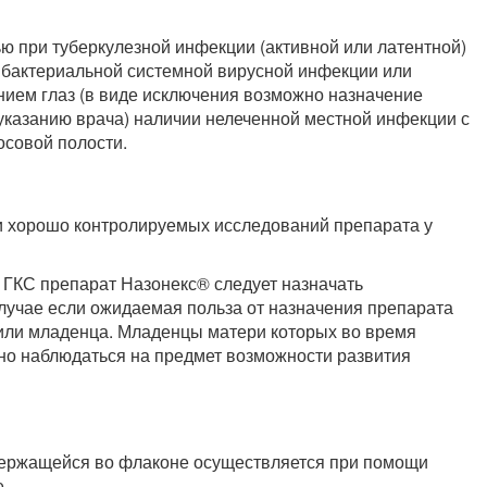
ю при туберкулезной инфекции (активной или латентной)
й бактериальной системной вирусной инфекции или
ием глаз (в виде исключения возможно назначение
указанию врача) наличии нелеченной местной инфекции с
осовой полости.
 хорошо контролируемых исследований препарата у
 ГКС препарат Назонекс® следует назначать
лучае если ожидаемая польза от назначения препарата
или младенца. Младенцы матери которых во время
о наблюдаться на предмет возможности развития
держащейся во флаконе осуществляется при помощи
.