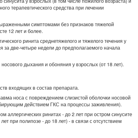
о синусита у взрослых (в том числе пожилого возраста) и
ьного терапевтического средства при лечении
 выраженными симптомами без признаков тяжелой
те 12 лет и более.
ического ринита среднетяжелого и тяжелого течения у
ся за две-четыре недели до предполагаемого начала
осового дыхания и обоняния у взрослых (от 18 лет).
ств входящих в состав препарата.
авма носа с повреждением слизистой оболочки носовой
гибирующим действием ГКС на процессы заживления).
ом аллергических ринитах - до 2 лет при остром синусите
лет при полипозе - до 18 лет) - в связи с отсутствием