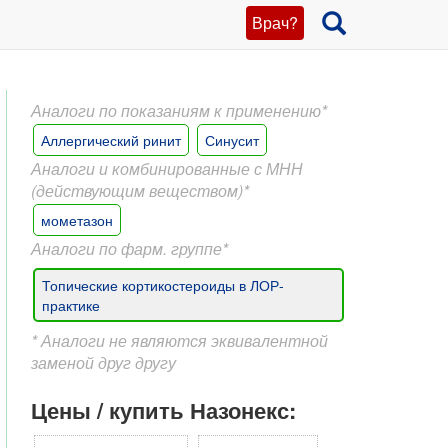
Врач?
Аналоги по показаниям к применению*
Аллергический ринит
Синусит
Аналоги и комбинированные с МНН
(действующим веществом)*
мометазон
Аналоги по фарм. группе*
Топические кортикостероиды в ЛОР-
практике
* Аналоги не являются эквивалентной
заменой друг другу
Цены / купить Назонекс: