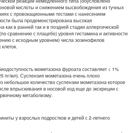
ической реакции немедленного типа (обусловлено
оновой кислоты и снижением высвобождения из тучных
аниях с провокационными тестами с нанесением
олости была продемонстрирована высокая
 как в ранней так и в поздней стадии аллергической
по сравнению с плацебо) уровня гистамина и активности
ению с исходным уровнем) числа эозинофилов
 клеток.
иодоступность мометазона фуроата составляет < 1%
5 пг/мл). Суспензия мометазона очень плохо
то небольшое количество суспензии мометазона которое
осле впрыскивания в носовой ход еще до экскреции с
ервичному метаболизму.
иниты у взрослых подростков и детей с 2-летнего