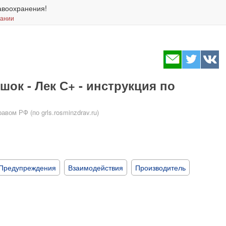
авоохранения!
вании
ок - Лек С+ - инструкция по
ом РФ (по grls.rosminzdrav.ru)
Предупреждения
Взаимодействия
Производитель