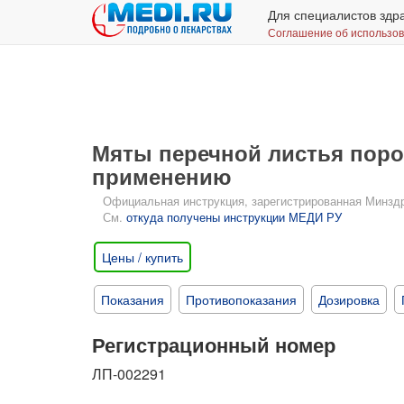
Для специалистов здр
Соглашение об использо
Мяты перечной листья порош
применению
Официальная инструкция, зарегистрированная Минздрав
См.
откуда получены инструкции МЕДИ РУ
Цены / купить
Показания
Противопоказания
Дозировка
Регистрационный номер
ЛП-002291