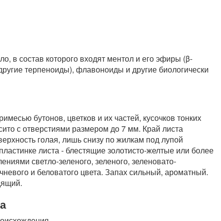
, в состав которого входят ментол и его эфиры (β-
 другие терпеноиды), флавоноиды и другие биологически
имесью бутонов, цветков и их частей, кусочков тонких
сито с отверстиями размером до 7 мм. Край листа
ерхность голая, лишь снизу по жилкам под лупой
пластинке листа - блестящие золотисто-желтые или более
ениями светло-зеленого, зеленого, зеленовато-
чневого и беловатого цвета. Запах сильный, ароматный.
дящий.
а
роисхождения