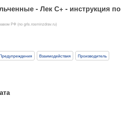
ьченные - Лек С+ - инструкция по
ом РФ (по grls.rosminzdrav.ru)
Предупреждения
Взаимодействия
Производитель
ата