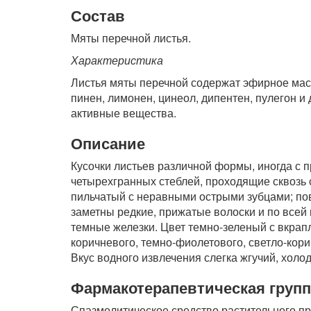
Состав
Мяты перечной листья.
Характеристика
Листья мяты перечной содержат эфирное масло
пинен, лимонен, цинеол, дипентен, пулегон и
активные вещества.
Описание
Кусочки листьев различной формы, иногда с пр
четырехгранных стеблей, проходящие сквозь 
пильчатый с неравными острыми зубцами; пов
заметны редкие, прижатые волоски и по всей 
темные железки. Цвет темно-зеленый с вкрапл
коричневого, темно-фиолетового, светло-кори
Вкус водного извлечения слегка жгучий, холо
Фармакотерапевтическая групп
Спазмолитическое средство растительного п