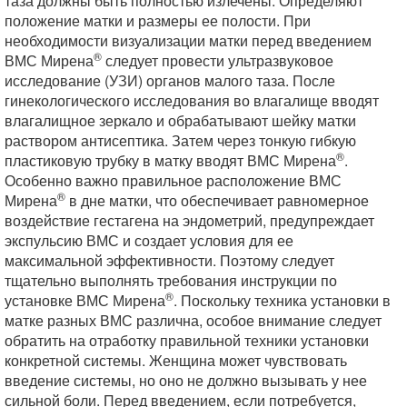
таза должны быть полностью излечены. Определяют
положение матки и размеры ее полости. При
необходимости визуализации матки перед введением
®
ВМС Мирена
следует провести ультразвуковое
исследование (УЗИ) органов малого таза. После
гинекологического исследования во влагалище вводят
влагалищное зеркало и обрабатывают шейку матки
раствором антисептика. Затем через тонкую гибкую
®
пластиковую трубку в матку вводят ВМС Мирена
.
Особенно важно правильное расположение ВМС
®
Мирена
в дне матки, что обеспечивает равномерное
воздействие гестагена на эндометрий, предупреждает
экспульсию ВМС и создает условия для ее
максимальной эффективности. Поэтому следует
тщательно выполнять требования инструкции по
®
установке ВМС Мирена
. Поскольку техника установки в
матке разных ВМС различна, особое внимание следует
обратить на отработку правильной техники установки
конкретной системы. Женщина может чувствовать
введение системы, но оно не должно вызывать у нее
сильной боли. Перед введением, если потребуется,