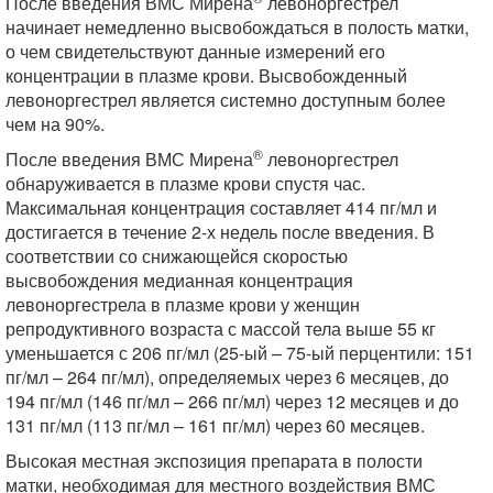
После введения ВМС Мирена
левоноргестрел
начинает немедленно высвобождаться в полость матки,
о чем свидетельствуют данные измерений его
концентрации в плазме крови. Высвобожденный
левоноргестрел является системно доступным более
чем на 90%.
®
После введения ВМС Мирена
левоноргестрел
обнаруживается в плазме крови спустя час.
Максимальная концентрация составляет 414 пг/мл и
достигается в течение 2-х недель после введения. В
соответствии со снижающейся скоростью
высвобождения медианная концентрация
левоноргестрела в плазме крови у женщин
репродуктивного возраста с массой тела выше 55 кг
уменьшается с 206 пг/мл (25-ый – 75-ый перцентили: 151
пг/мл – 264 пг/мл), определяемых через 6 месяцев, до
194 пг/мл (146 пг/мл – 266 пг/мл) через 12 месяцев и до
131 пг/мл (113 пг/мл – 161 пг/мл) через 60 месяцев.
Высокая местная экспозиция препарата в полости
матки, необходимая для местного воздействия ВМС