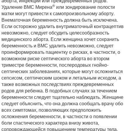
аборта, инфекции или преждевременных родов.
®
Удаление ВМС Мирена
или зондирование полости
матки могут привести к самопроизвольному аборту.
Внематочная беременность должна быть исключена.
Если осторожно удалить внутриматочный контрацептив
невозможно, следует обсудить целесообразность
медицинского аборта. Если женщина хочет сохранить
беременность и ВМС удалить невозможно, следует
проинформировать пациентку о рисках, в частности, о
возможном риске септического аборта во втором
триместре беременности, послеродовых гнойно-
септических заболеваниях, которые могут осложниться
сепсисом, септическим шоком и летальным исходом, а
также возможных последствиях преждевременных
родов для ребенка. В подобных случаях за течением
беременности следует тщательно наблюдать. Женщине
следует объяснить, что она должна сообщать врачу обо
всех симптомах, позволяющих предположить
осложнения беременности, в частности о появлении
боли спастического характера внизу живота,
сопровождающейся повышением температуры тела.