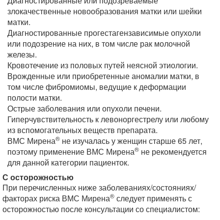
Диагностированные или подозреваемые
злокачественные новообразования матки или шейки
матки.
Диагностированные прогестагензависимые опухоли
или подозрение на них, в том числе рак молочной
железы.
Кровотечение из половых путей неясной этиологии.
Врожденные или приобретенные аномалии матки, в
том числе фибромиомы, ведущие к деформации
полости матки.
Острые заболевания или опухоли печени.
Гиперчувствительность к левоноргестрелу или любому
из вспомогательных веществ препарата.
®
ВМС Мирена
не изучалась у женщин старше 65 лет,
®
поэтому применение ВМС Мирена
не рекомендуется
для данной категории пациенток.
С осторожностью
При перечисленных ниже заболеваниях/состояниях/
®
факторах риска ВМС Мирена
следует применять с
осторожностью после консультации со специалистом: