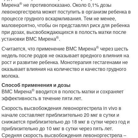
®
Мирена
не противопоказано. Около 0,1% дозы
левоноргестрела может поступить в организм ребенка в
процессе грудного вскармливания. Тем не менее,
маловероятно, чтобы он представлял риск для ребенка
при дозах, высвобождающихся в полость матки после
®
установки ВМС Мирена
.
®
Считается, что применение ВМС Мирена
через шесть
недель после родов не оказывает вредного влияния на
рост и развитие ребенка. Монотерапия гестагенами не
оказывает влияния на количество и качество грудного
молока.
Способ применения и дозы
®
ВМС Мирена
вводится в полость матки и сохраняет
эффективность в течение пяти лет.
Скорость высвобождения левоноргестрела in vivo в
начале составляет приблизительно 20 мкг в сутки и
снижается приблизительно до 18 мкг в сутки через год и
приблизительно до 10 мкг в сутки через пять лет.
Средняя скорость высвобождения левоноргестрела –