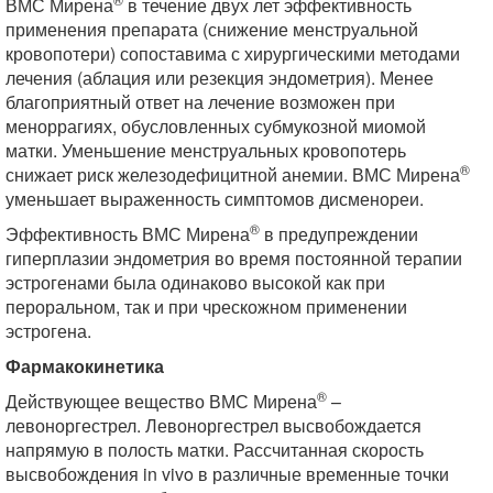
ВМС Мирена
в течение двух лет эффективность
применения препарата (снижение менструальной
кровопотери) сопоставима с хирургическими методами
лечения (аблация или резекция эндометрия). Менее
благоприятный ответ на лечение возможен при
меноррагиях, обусловленных субмукозной миомой
матки. Уменьшение менструальных кровопотерь
®
снижает риск железодефицитной анемии. ВМС Мирена
уменьшает выраженность симптомов дисменореи.
®
Эффективность ВМС Мирена
в предупреждении
гиперплазии эндометрия во время постоянной терапии
эстрогенами была одинаково высокой как при
пероральном, так и при чрескожном применении
эстрогена.
Фармакокинетика
®
Действующее вещество ВМС Мирена
–
левоноргестрел. Левоноргестрел высвобождается
напрямую в полость матки. Рассчитанная скорость
высвобождения in vivo в различные временные точки