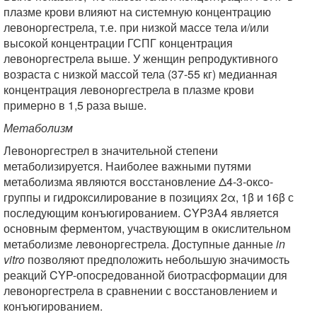
плазме крови влияют на системную концентрацию
левоноргестрела, т.е. при низкой массе тела и/или
высокой концентрации ГСПГ концентрация
левоноргестрела выше. У женщин репродуктивного
возраста с низкой массой тела (37-55 кг) медианная
концентрация левоноргестрела в плазме крови
примерно в 1,5 раза выше.
Метаболизм
Левоноргестрел в значительной степени
метаболизируется. Наиболее важными путями
метаболизма являются восстановление Δ4-3-оксо-
группы и гидроксилирование в позициях 2α, 1β и 16β с
последующим конъюгированием. CYP3A4 является
основным ферментом, участвующим в окислительном
метаболизме левоноргестрела. Доступные данные
in
vitro
позволяют предположить небольшую значимость
реакций CYP-опосредованной биотрасформации для
левоноргестрела в сравнении с восстановлением и
конъюгированием.