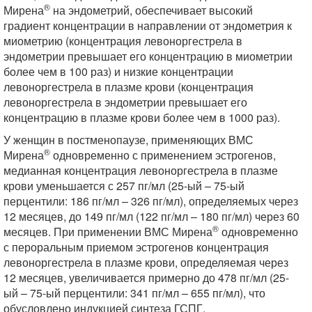
®
Мирена
на эндометрий, обеспечивает высокий
градиент концентрации в направлении от эндометрия к
миометрию (концентрация левоноргестрела в
эндометрии превышает его концентрацию в миометрии
более чем в 100 раз) и низкие концентрации
левоноргестрела в плазме крови (концентрация
левоноргестрела в эндометрии превышает его
концентрацию в плазме крови более чем в 1000 раз).
У женщин в постменопаузе, применяющих ВМС
®
Мирена
одновременно с применением эстрогенов,
медианная концентрация левоноргестрела в плазме
крови уменьшается с 257 пг/мл (25-ый – 75-ый
перцентили: 186 пг/мл – 326 пг/мл), определяемых через
12 месяцев, до 149 пг/мл (122 пг/мл – 180 пг/мл) через 60
®
месяцев. При применении ВМС Мирена
одновременно
с пероральным приемом эстрогенов концентрация
левоноргестрела в плазме крови, определяемая через
12 месяцев, увеличивается примерно до 478 пг/мл (25-
ый – 75-ый перцентили: 341 пг/мл – 655 пг/мл), что
обусловлено индукцией синтеза ГСПГ.