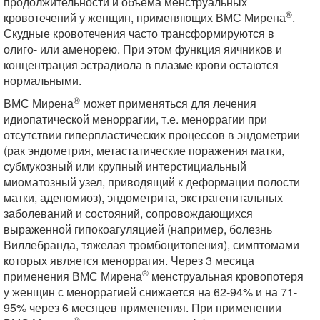
продолжительности и объема менструальных
®
кровотечений у женщин, применяющих ВМС Мирена
.
Скудные кровотечения часто трансформируются в
олиго- или аменорею. При этом функция яичников и
концентрация эстрадиола в плазме крови остаются
нормальными.
®
ВМС Мирена
может применяться для лечения
идиопатической меноррагии, т.е. меноррагии при
отсутствии гиперпластических процессов в эндометрии
(рак эндометрия, метастатические поражения матки,
субмукозный или крупный интерстициальный
миоматозный узел, приводящий к деформации полости
матки, аденомиоз), эндометрита, экстрагенитальных
заболеваний и состояний, сопровождающихся
выраженной гипокоагуляцией (например, болезнь
Виллебранда, тяжелая тромбоцитопения), симптомами
которых является меноррагия. Через 3 месяца
®
применения ВМС Мирена
менструальная кровопотеря
у женщин с меноррагией снижается на 62-94% и на 71-
95% через 6 месяцев применения. При применении
®