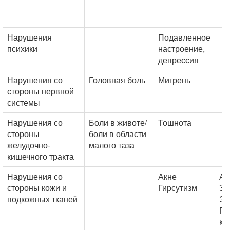
Нарушения
Подавленное
психики
настроение,
депрессия
Нарушения со
Головная боль
Мигрень
стороны нервной
системы
Нарушения со
Боли в животе/
Тошнота
стороны
боли в области
желудочно-
малого таза
кишечного тракта
Нарушения со
Акне
Ал
стороны кожи и
Гирсутизм
Зу
подкожных тканей
Эк
Ги
ко