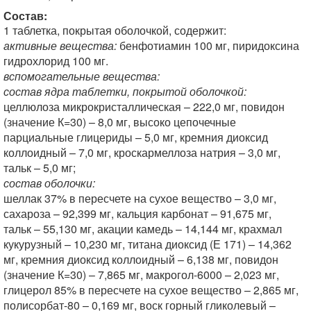
Состав:
1 таблетка, покрытая оболочкой, содержит:
активные вещества:
бенфотиамин 100 мг, пиридоксина
гидрохлорид 100 мг.
вспомогательные вещества:
состав ядра таблетки, покрытой оболочкой:
целлюлоза микрокристаллическая – 222,0 мг, повидон
(значение К=30) – 8,0 мг, высоко цепочечные
парциальные глицериды – 5,0 мг, кремния диоксид
коллоидный – 7,0 мг, кроскармеллоза натрия – 3,0 мг,
тальк – 5,0 мг;
состав оболочки:
шеллак 37% в пересчете на сухое вещество – 3,0 мг,
сахароза – 92,399 мг, кальция карбонат – 91,675 мг,
тальк – 55,130 мг, акации камедь – 14,144 мг, крахмал
кукурузный – 10,230 мг, титана диоксид (Е 171) – 14,362
мг, кремния диоксид коллоидный – 6,138 мг, повидон
(значение К=30) – 7,865 мг, макрогол-6000 – 2,023 мг,
глицерол 85% в пересчете на сухое вещество – 2,865 мг,
полисорбат-80 – 0,169 мг, воск горный гликолевый –