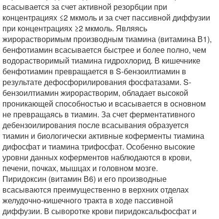
всасывается за счет активной резорбции при
концентрациях ≤2 мкмоль и за счет пассивной диффузии
при концентрациях ≥2 мкмоль. Являясь
жирорастворимым производным тиамина (витамина В1),
бенфотиамин всасывается быстрее и более полно, чем
водорастворимый тиамина гидрохлорид. В кишечнике
бенфотиамин превращается в S-бензоилтиамин в
результате дефосфорилирования фосфатазами. S-
бензоилтиамин жирорастворим, обладает высокой
проникающей способностью и всасывается в основном
не превращаясь в тиамин. За счет ферментативного
дебензоилирования после всасывания образуется
тиамин и биологически активные коферменты тиамина
дифосфат и тиамина трифосфат. Особенно высокие
уровни данных коферментов наблюдаются в крови,
печени, почках, мышцах и головном мозге.
Пиридоксин (витамин В6) и его производные
всасываются преимущественно в верхних отделах
желудочно-кишечного тракта в ходе пассивной
диффузии. В сыворотке крови пиридоксальфосфат и