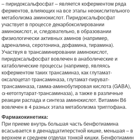
– пиридоксальфосфат – является коферментом ряда
ферментов, влияющих на все этапы неокислительного
метаболизма аминокислот. Пиридоксальфосфат
участвует в процессе декарбоксилировании
аминокислот, и, следовательно, в образовании
физиологически активных аминов (например,
адреналина, серотонина, дофамина, тирамина).
Участвуя в трансаминировании аминокислот,
пиридоксальфосфат вовлечен в анаболические и
катаболические процессы (например, являясь
коферментом таких трансаминаз, как глутамат-
оксалоцетат-трансаминаза, глутамат-пируват-
трансаминаза, гамма-аминобутировая кислота (GABA),
α-кетогпутарат-трансаминаза), а также в различные
реакции распада и синтеза аминокислот. Витамин В6
вовлечен в 4 разных этапа метаболизма триптофана.
Фармакокинетика:
При приеме внутрь большая часть бенфотиамина
всасывается в двенадцатиперстной кишке, меньшая – в
верхнем и среднем отделах тонкой кишки. Бенфотиамин