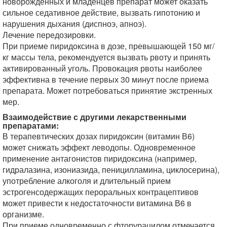
новорожденных и младенцев препарат может оказать
сильное седативное действие, вызвать гипотонию и
нарушения дыхания (диспноэ, апноэ).
Лечение передозировки.
При приеме пиридоксина в дозе, превышающей 150 мг/
кг массы тела, рекомендуется вызвать рвоту и принять
активированный уголь. Провокация рвоты наиболее
эффективна в течение первых 30 минут после приема
препарата. Может потребоваться принятие экстренных
мер.
Взаимодействие с другими лекарственными
препаратами:
В терапевтических дозах пиридоксин (витамин В6)
может снижать эффект леводопы. Одновременное
применение антагонистов пиридоксина (например,
гидралазина, изониазида, пеницилламина, циклосерина),
употребление алкоголя и длительный прием
эстрогенсодержащих пероральных контрацептивов
может привести к недостаточности витамина В6 в
организме.
При приеме одновременно с фторурацилом отмечается